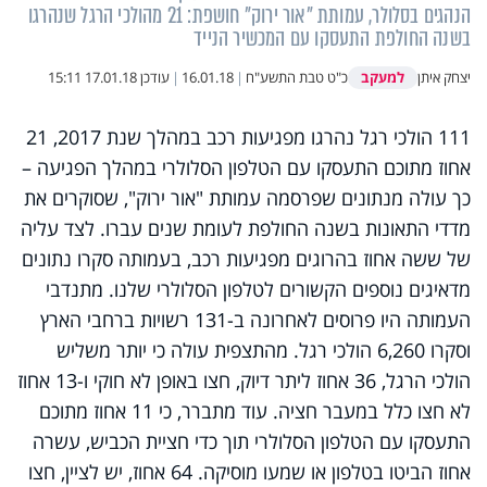
הנהגים בסלולר, עמותת "אור ירוק" חושפת: 21 מהולכי הרגל שנהרגו
בשנה החולפת התעסקו עם המכשיר הנייד
למעקב
יצחק איתן
כ"ט טבת התשע"ח
|
16.01.18
|
עודכן
17.01.18 15:11
111 הולכי רגל נהרגו מפגיעות רכב במהלך שנת 2017, 21
אחוז מתוכם התעסקו עם הטלפון הסלולרי במהלך הפגיעה –
כך עולה מנתונים שפרסמה עמותת "אור ירוק", שסוקרים את
מדדי התאונות בשנה החולפת לעומת שנים עברו. לצד עליה
של ששה אחוז בהרוגים מפגיעות רכב, בעמותה סקרו נתונים
מדאיגים נוספים הקשורים לטלפון הסלולרי שלנו. מתנדבי
העמותה היו פרוסים לאחרונה ב-131 רשויות ברחבי הארץ
וסקרו 6,260 הולכי רגל. מהתצפית עולה כי יותר משליש
הולכי הרגל, 36 אחוז ליתר דיוק, חצו באופן לא חוקי ו-13 אחוז
לא חצו כלל במעבר חציה. עוד מתברר, כי 11 אחוז מתוכם
התעסקו עם הטלפון הסלולרי תוך כדי חציית הכביש, עשרה
אחוז הביטו בטלפון או שמעו מוסיקה. 64 אחוז, יש לציין, חצו