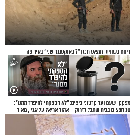
דיווח בשוויץ: חמאס תכנן "7 באוקטובר שני" באירופה
מפקקי שעם ועד קרטוני ביצים:
"לא הספקתי להיפרד ממנו":
10 חפצים בבית שחבל לזרוק
אהוד אריאל על אביו, מאיר
לפח
אריאל ז"ל