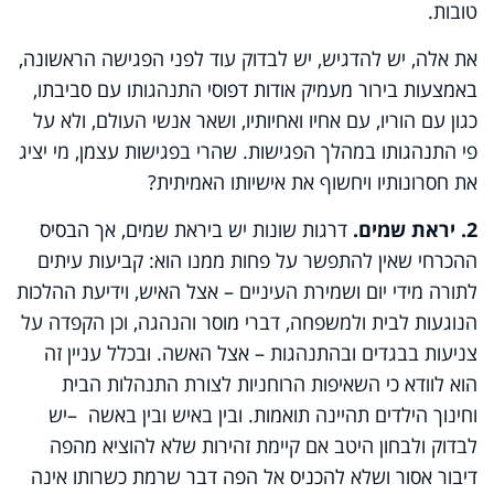
טובות.
את אלה, יש להדגיש, יש לבדוק עוד לפני הפגישה הראשונה,
באמצעות בירור מעמיק אודות דפוסי התנהגותו עם סביבתו,
כגון עם הוריו, עם אחיו ואחיותיו, ושאר אנשי העולם, ולא על
פי התנהגותו במהלך הפגישות. שהרי בפגישות עצמן, מי יציג
את חסרונותיו ויחשוף את אישיותו האמיתית?
2. יראת שמים.
דרגות שונות יש ביראת שמים, אך הבסיס
ההכרחי שאין להתפשר על פחות ממנו הוא: קביעות עיתים
לתורה מידי יום ושמירת העיניים – אצל האיש, וידיעת ההלכות
הנוגעות לבית ולמשפחה, דברי מוסר והנהגה, וכן הקפדה על
צניעות בבגדים ובהתנהגות – אצל האשה. ובכלל עניין זה
הוא לוודא כי השאיפות הרוחניות לצורת התנהלות הבית
וחינוך הילדים תהיינה תואמות. ובין באיש ובין באשה
–
יש
לבדוק ולבחון היטב אם קיימת זהירות שלא להוציא מהפה
דיבור אסור ושלא להכניס אל הפה דבר שרמת כשרותו אינה