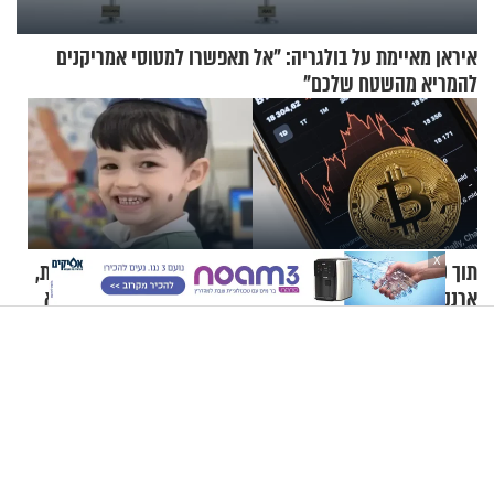
איראן מאיימת על בולגריה: "אל תאפשרו למטוסי אמריקנים
להמריא מהשטח שלכם"
X
תוך 30 דקות: האקרים רוקנו
"הילד שלי נחטף. אני מתחננת,
ארנקי ביטקוין בשווי 88 מיליון
תעזרו לי להחזיר אותו": אמא
דולר
של יובל בן ה-4 בריאיון דומע