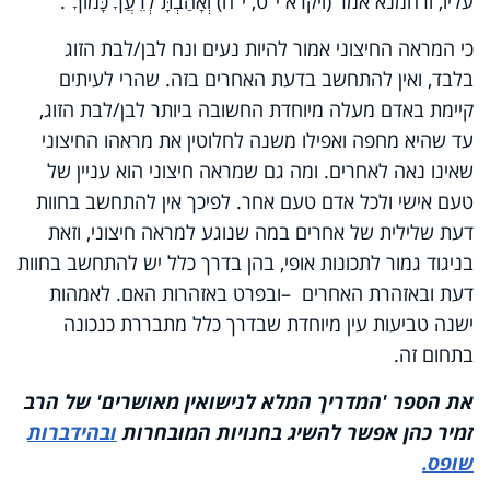
עליו, ורחמנא אמר (ויקרא י"ט, י"ח) וְאָהַבְתָּ לְרֵעֲךָ כָּמוֹךָ".
כי המראה החיצוני אמור להיות נעים ונח לבן
/
לבת הזוג
בלבד, ואין להתחשב בדעת האחרים בזה. שהרי לעיתים
קיימת באדם מעלה מיוחדת החשובה ביותר לבן
/
לבת הזוג,
עד שהיא מחפה ואפילו משנה לחלוטין את מראהו החיצוני
שאינו נאה לאחרים. ומה גם שמראה חיצוני הוא עניין של
טעם אישי ולכל אדם טעם אחר. לפיכך אין להתחשב בחוות
דעת שלילית של אחרים במה שנוגע למראה חיצוני, וזאת
בניגוד גמור לתכונות אופי, בהן בדרך כלל יש להתחשב בחוות
דעת ובאזהרת האחרים
–
ובפרט באזהרות האם. לאמהות
ישנה טביעות עין מיוחדת שבדרך כלל מתבררת כנכונה
בתחום זה.
את הספר 'המדריך המלא לנישואין מאושרים' של הרב
זמיר כהן
אפשר להשיג בחנויות המובחרות
ובהידברות
שופס.