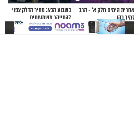
אחרית הימים חלק א’ - הרב
בשבוע הבא: מחיר הדלק צפוי
זמיר כהן
להתייקר משמעותית
X
בני זוג מעורבים - הרב זמיר כהן