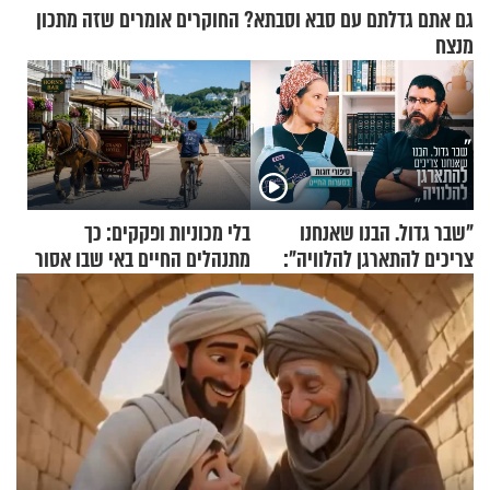
גם אתם גדלתם עם סבא וסבתא? החוקרים אומרים שזה מתכון
מנצח
"שבר גדול. הבנו שאנחנו
בלי מכוניות ופקקים: כך
צריכים להתארגן להלוויה":
מתנהלים החיים באי שבו אסור
זוגיות במבחן, הפעם עם מרים
לנהוג כבר יותר מ-120 שנה
וגד דנינו