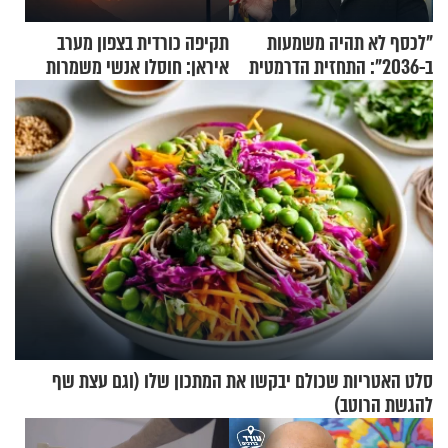
"לכסף לא תהיה משמעות
תקיפה כורדית בצפון מערב
ב-2036": התחזית הדרמטית
איראן: חוסלו אנשי משמרות
של אילון מאסק על עתיד
המהפכה
הכלכלה
סלט האטריות שכולם יבקשו את המתכון שלו (וגם עצת שף
להגשת הרוטב)