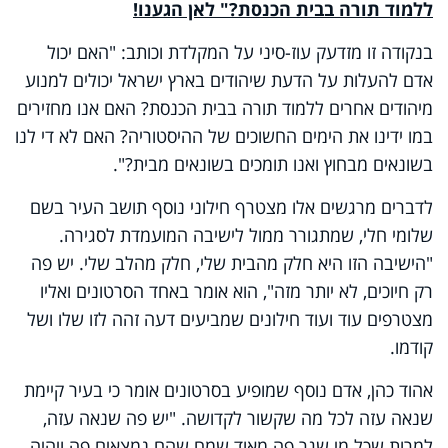
ללמוד תורה בבית הכנסת?" לאן הגענו!
בנקודה זו מזדעק עוז-סיני על המקלדת וכותב: "האם יכול
אדם להעלות על הדעת שיהודים בארץ ישראל יכולים למנוע
מיהודים אחרים ללמוד תורה בבית הכנסת? האם אנו מחזירים
במו ידינו את הימים החשוכים של ההיסטוריה? האם לא די לנו
בשונאים מבחוץ ואנו תומכים בשונאים מבית?".
לדברים מרגשים אלו מצטרף חילוני נוסף תושב העיר בשם
שלומי חלי, שמתגורר ממול לישיבה המועמדת לסגירה.
"הישיבה הזו היא חלק מהבית שלי, חלק מהלב שלי. יש פה
רק חיוכים, לא יותר מזה", הוא אומר באחד הסרטונים ואליו
מצטרפים עוד ועוד חילונים שמביעים דעה זהה לזו שלו ושל
קודמו.
אהוד כהן, אדם נוסף שמופיע בסרטונים אומר כי בעיר קיימת
שנאה עזה לכל מה שקשור לקדושה. "יש פה שנאה עזה,
למרות שכל מי שגר פה מאוד שמח שהם נמצאים פה ויהיה