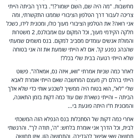
מחשבות. "מה היה שם, השם ישמור?!". בדרך הביתה הייתי
צריכה לעבור דרך הטלפון הציבורי שממנו התקשרתי, ומה
אני רואה? את הטלפון הציבורי מעוך כולו, ומכונית לידו, כשכל
חלקה הקידמי מעוך, וכל המקום עם אמבולנס, 2 משטרות
והמולת אנשים עומדים מסביב למקום. בנס משמים שמעתי
שהנהג נפגע קל. אם לא הייתי שומעת את זה אני בטוחה
שלא הייתי רגועה בבית שלי בכלל!
לאחר כמה שניות אמרתי "וואו, איזה נס, אמאלה". פשוט
הייתי בהלם רק מעצם המחשבה שאם הייתי אומרת לאבא
שלי "לא", הוא בטוח היה ממשיך לשכנע אותי כדי שלא אלך
הביתה – והייתי נשארת שם עוד כמה דקות בזמן התאונה,
והמכונית ח"ו היתה פוגעת בי...
אחרי כמה דקות של הסתכלות בנס הנפלא הזה המשכתי
לבית, וכל הדרך אני אומרת בלחש: "ה', תודה לך". והרגשתי
תחושה שאי אפשר להגדירה. והתחושה הזו, איזו תחושה