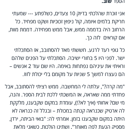
הספר
שוב
.
אני זוכרת שהלכתי בדיוק 10 צעדים, כשלפתע --- שמעתי
חריקת בלמים איומה, קול ניפוץ זכוכיות ושקט מפחיד. כל
הרחוב היה בדממה ממש, אבל ממש מפחידה. דממת מוות,
אם קוראים לזה כך
.
כל גופי רעד לרגע. חששתי מאד להסתובב, אז הסתכלתי
ישר. לפני היו 5 בחורי ישיבה. הסתכלתי על הפנים שלהם
וראיתי את עיניהם נפתחות באימה. היו שם עוד 2 אנשים –
הם נעצרו למשך 5 שניות על מקומם בלי יכולת לזוז
.
"מה קרה?", עלתה לי המחשבה. ממש רציתי להסתובב, אבל
פחדתי ממה שאראה, אז המשכתי ללכת לבית הספר. והנה,
מי שם? אחותי (איך לא?!), עומדת במקום שקבענו, מלקקת
לה ארטיק שכנראה קנתה במכולת – ובגלל זה כנראה לא
היתה במקום שקבענו בזמן. אמרתי לה: "בואי הביתה, ירדן,
מספיק הגעת לפה מאוחר", ושתינו הולכות, כשאני מלאת