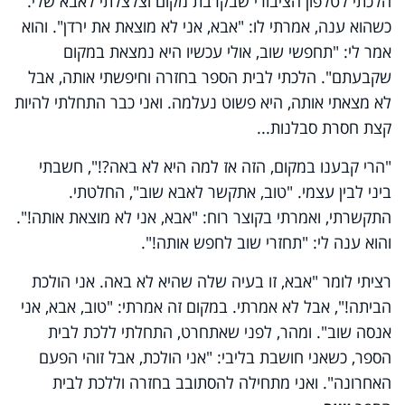
הלכתי לטלפון הציבורי שבקרבת מקום וצלצלתי לאבא שלי.
כשהוא ענה, אמרתי לו: "אבא, אני לא מוצאת את ירדן". והוא
אמר לי: "תחפשי שוב, אולי עכשיו היא נמצאת במקום
שקבעתם". הלכתי לבית הספר בחזרה וחיפשתי אותה, אבל
לא מצאתי אותה, היא פשוט נעלמה. ואני כבר התחלתי להיות
קצת חסרת סבלנות...
"הרי קבענו במקום, הזה אז למה היא לא באה?!", חשבתי
ביני לבין עצמי. "טוב, אתקשר לאבא שוב", החלטתי.
התקשרתי, ואמרתי בקוצר רוח: "אבא, אני לא מוצאת אותה!".
והוא ענה לי: "תחזרי שוב לחפש אותה!".
רציתי לומר "אבא, זו בעיה שלה שהיא לא באה. אני הולכת
הביתה!", אבל לא אמרתי. במקום זה אמרתי: "טוב, אבא, אני
אנסה שוב". ומהר, לפני שאתחרט, התחלתי ללכת לבית
הספר, כשאני חושבת בליבי: "אני הולכת, אבל זוהי הפעם
האחרונה". ואני מתחילה להסתובב בחזרה וללכת לבית