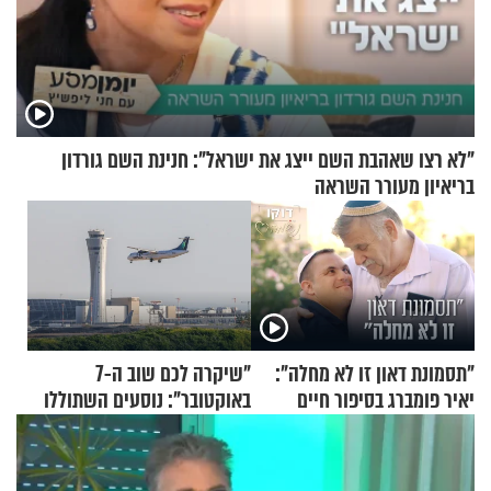
"לא רצו שאהבת השם ייצג את ישראל": חנינת השם גורדון
בריאיון מעורר השראה
"תסמונת דאון זו לא מחלה":
"שיקרה לכם שוב ה-7
יאיר פומברג בסיפור חיים
באוקטובר": נוסעים השתוללו
מעורר השראה
בטיסה לפרנקפורט ונעצרו
לאחר שתקפו שוטרים