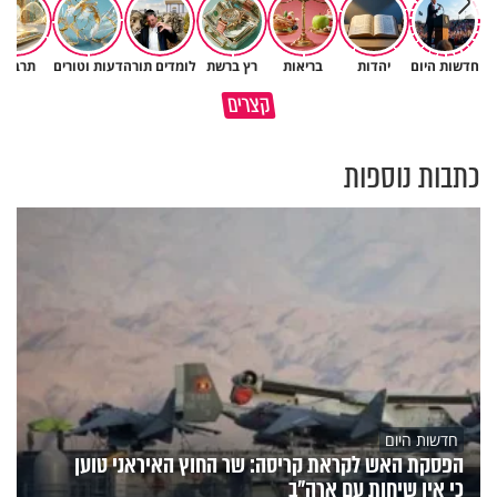
חדשות היום
יהדות
בריאות
רץ ברשת
לומדים תורה
דעות וטורים
תרבות
נפלאות הבריאה | הפיל - מלך
איך לשלוט בסיטואציה בצורה
קצרים
הזיכרון של הסוואנה
נכונה?
כתבות נוספות
חדשות היום
הפסקת האש לקראת קריסה: שר החוץ האיראני טוען
כי אין שיחות עם ארה"ב