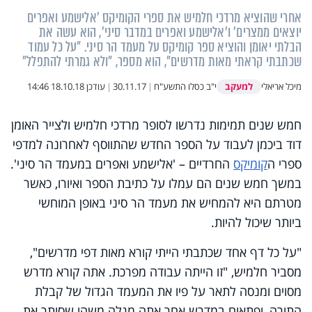
אחרי שהוציא מרדכי חלמיש את ספרי הקומיקס 'אלישמע ואפרים
יוצאים ממצרים' ו'אלישמע ואפרים במדבר סיני', הוא עשה את
הבלתי יאומן והוציא ספר קומיקס על מעמד הר סיני. "על כל עמוד
שכתבתי קראתי מאות מדרשים", הוא מספר, "ולא גמרתי להתפלל"
למעקב
מיכל אריאלי
י"ב כסלו התשע"ח
|
30.11.17
|
עודכן
18.10.18 14:46
חמש שנים תמימות נדרשו לסופר מרדכי חלמיש ולצייר האומן
דוד ביכמן לעבוד על הספר החדש שהתווסף לאחרונה למדפי
ספרי ה
קומיקס
החרדיים – 'אלישמע ואפרים במעמד הר סיני'.
במשך חמש שנים הם עמלו על כתיבת הספר ואיורו, כאשר
מטרתם היא להמחיש את מעמד הר סיני באופן המוחשי
ביותר שיכול להיות.
"על כל דף אחד שכתבתי הייתי קורא מאות דפי מדרשים",
מסביר חלמיש, "זו הייתה עבודה מפרכת. אתה קורא מדרש
מסוים ומנסה לתאר על פיו את המעמד הגדול של קבלת
התורה, ופתאום במדרש אחר אתה מגלה משהו שסותר את