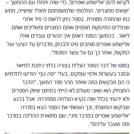
לקרוא להם 'אלישמע ואפרים', כדי שזה יתחרז עם ההמשך –
'יוצאים ממצרים'. החלטתי שלמשפחתם תיוולד שישייה, ממש
כמו שהתורה מספרת. בספר ניתן לראות כי מיד אחרי
שנולדים התינוקות חוטפים אותם המצרים ומשליכים אותם
ליאור. בהמשך הספר רואים איך ההורים עובדים ואילו
אלישמע ואפרים סוחבים טיט ולבנים, מדברים על הצער ועל
התקוות, ואחר כך גם על עשר המכות".
בסופו של דבר הספר הצליח בצורה בלתי ניתנת לתיאור
ונמכר בעשרות אלפי עותקים. בעלי 'יפה נוף' הודיעו לחלמיש
כי הם מבקשים כמה שיותר מהר ספר המשך. "הדבר
המצחיק הוא שאני מעולם לא הייתי בתחום שיווק הספרים
ולא ידעתי בכלל שזה נקרא הצלחה מסחררת. אבל ברגע
שביקשו המשכתי, וכך הוצאתי את הספר הבא בסדרה
'אלישמע ואפרים במדבר סיני', שם מתוארת ההליכה במדבר
ומה שעבר עליהם".