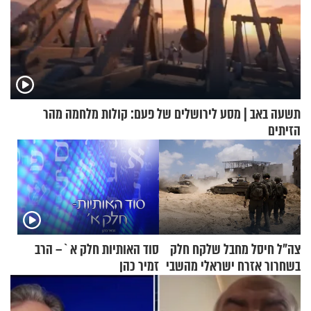
תשעה באב | מסע לירושלים של פעם: קולות מלחמה מהר
הזיתים
צה"ל חיסל מחבל שלקח חלק
סוד האותיות חלק א`– הרב
בשחרור אזרח ישראלי מהשבי
זמיר כהן