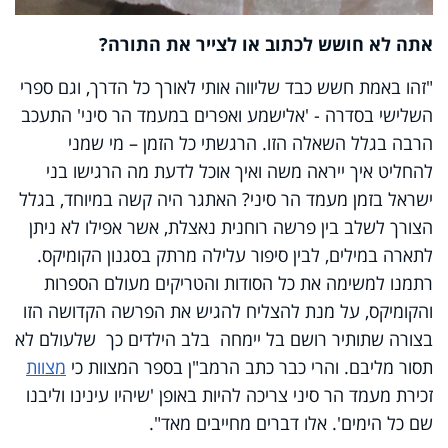
אתה לא חושש לכתוב או לצייר את התורה?
"זהו באמת חשש כבד שליווה אותי לאורך כל הדרך, וגם ספרי
השלישי בסדרה - 'אלישמע ואפרים במעמד הר סיני' התעכב
הרבה בגלל השאלה הזו. הרגשתי כל הזמן – מי שמני
להחליט איך ייראה משה ואיך אוכל לדעת מה הרגישו בני
ישראל בזמן מעמד הר סיני? האתגר היה קשה במיוחד, בגלל
הצורך לשלב בין פרשה רוחנית נאצלת, אשר אפילו לא ניתן
לתארה במילים, לבין סיפור עלילה מרתק בסגנון הקומיקס.
רתמנו למשימה את כל הסודות והטריקים מעולם הספרות
והקומיקס, על מנת להצליח להגיש את הפרשה הקדושה הזו
בצורה שתותיר רושם בל יימחה בלב הילדים כך שלעולם לא
תסור מליבם. והרי כבר כתב הרמב"ן בספר המצוות כי
מצוות
זכירת מעמד הר סיני צריכה להיות באופן 'שיהיו עינינו וליבנו
שם כל הימים'. אלו דברים מחייבים מאד".