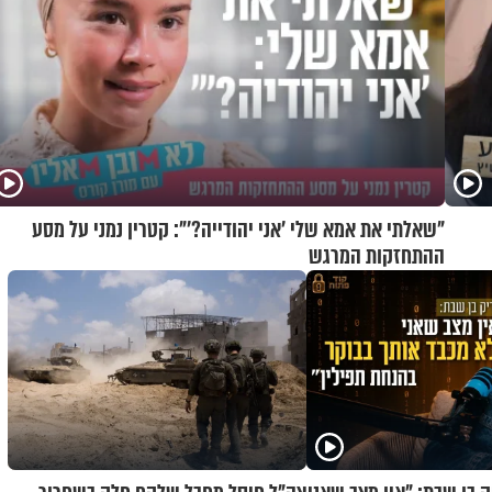
"שאלתי את אמא שלי 'אני יהודייה?'": קטרין נמני על מסע
ההתחזקות המרגש