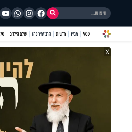
VOD
מגזין
חדשות
הרב זמיר כהן
עולם הילדים
70 שאלות
X