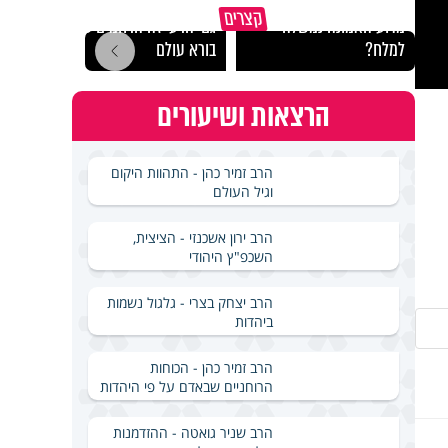
קצרים
מדוע האמונה נמשלה
גם ׳הרע׳ זה הרחמים של
האם מ
למלח?
בורא עולם
בשבת
הרצאות ושיעורים
הרב זמיר כהן - התהוות היקום
וגיל העולם
הרב ירון אשכנזי - הציצית,
השכפ"ץ היהודי
הרב יצחק בצרי - גלגול נשמות
ביהדות
הרב זמיר כהן - הכוחות
הרוחניים שבאדם על פי היהדות
הרב שניר גואטה - ההזדמנות