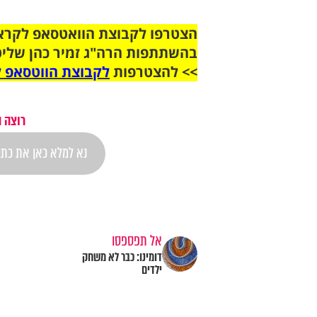
בהשתתפות הרה"ג זמיר כהן שליט
>> להצטרפות
לקבוצת הווטסאפ ל
רוצה 
אל תפספסו
דומינו: כבר לא משחק
ילדים