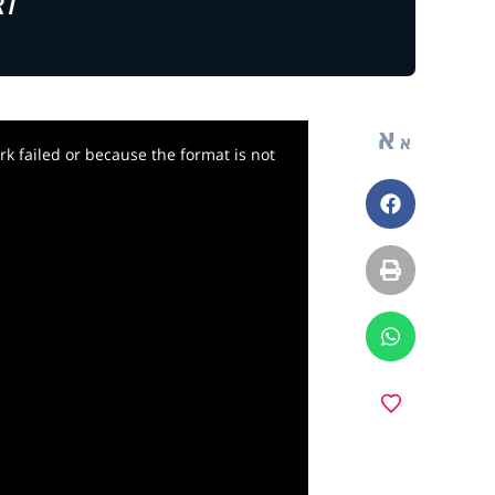
לצ
א
א
k failed or because the format is not
פייסבוק
הדפסה
ווטסאפ
y
מועדפים