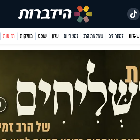
למתחילים
שאל את הרב
זמני היום
עלון
שופס
מחלקות
תרומות