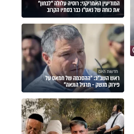
המודיעין האמריקני: רוסיה עלולה "לבחון"
את כוחה של נאט"ו כבר בסתיו הקרוב
חדשות היום
ראש השב"כ: "ההסכמה של חמאס על
פירוק מנשק - תרגיל הונאה"