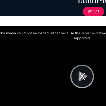
פייה בתמונה
לחץ כאן
The media could not be loaded, either because the server or networ
w.
supported.
Pla