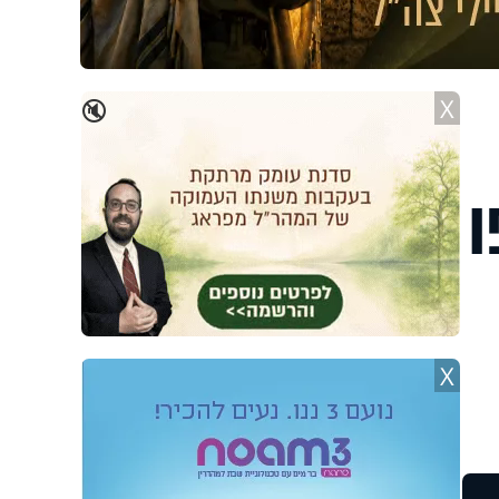
X
🔇
ו
X