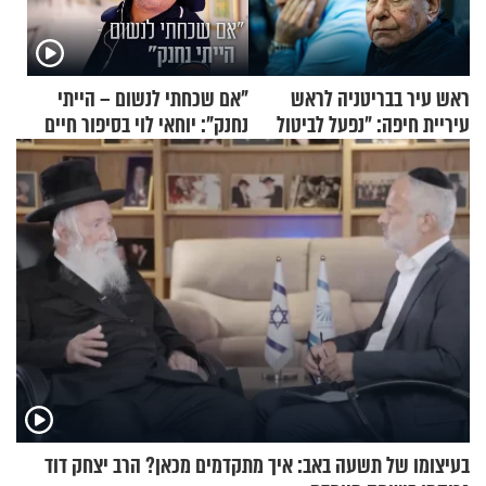
ראש עיר בבריטניה לראש
"אם שכחתי לנשום – הייתי
עיריית חיפה: ״נפעל לביטול
נחנק": יוחאי לוי בסיפור חיים
ברית הערים התאומות״
מעורר השראה
בעיצומו של תשעה באב: איך מתקדמים מכאן? הרב יצחק דוד