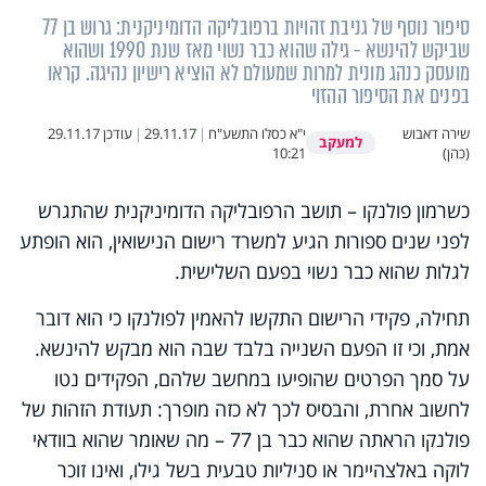
סיפור נוסף של גניבת זהויות ברפובליקה הדומיניקנית: גרוש בן 77
שביקש להינשא - גילה שהוא כבר נשוי מאז שנת 1990 ושהוא
מועסק כנהג מונית למרות שמעולם לא הוציא רישיון נהיגה. קראו
בפנים את הסיפור ההזוי
שירה דאבוש
י"א כסלו התשע"ח
|
29.11.17
|
עודכן
29.11.17
למעקב
(כהן)
10:21
כשרמון פולנקו – תושב הרפובליקה הדומיניקנית שהתגרש
לפני שנים ספורות הגיע למשרד רישום הנישואין, הוא הופתע
לגלות שהוא כבר נשוי בפעם השלישית.
תחילה, פקידי הרישום התקשו להאמין לפולנקו כי הוא דובר
אמת, וכי זו הפעם השנייה בלבד שבה הוא מבקש להינשא.
על סמך הפרטים שהופיעו במחשב שלהם, הפקידים נטו
לחשוב אחרת, והבסיס לכך לא כזה מופרך: תעודת הזהות של
פולנקו הראתה שהוא כבר בן 77 – מה שאומר שהוא בוודאי
לוקה באלצהיימר או סניליות טבעית בשל גילו, ואינו זוכר