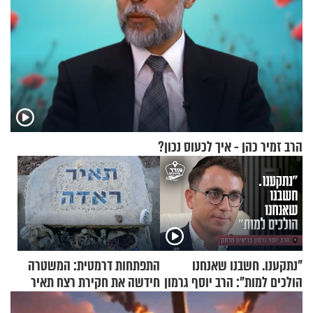
הרב זמיר כהן - איך לכעוס נכון?
"נתקענו. חשבנו שאנחנו
התפתחות דרמטית: המשטרה
הולכים למות": הרב יוסף גרמון
חידשה את חקירת רצח תאיר
בריאיון מרתק
ראדה