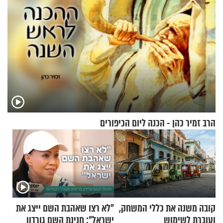
הרב זמיר כהן - הכנה ליום הכיפורים
קובה משנה את כללי המשחק,
"לא רצו שאהבת השם ייצג את
ועוברת לשימוש
ישראל": חנינת השם גורדון