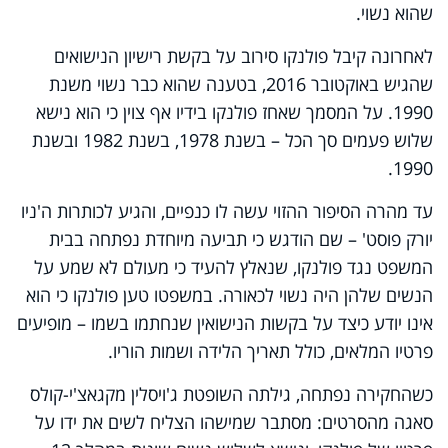
שהוא נשוי.
לאחרונה קיבל פולנקו סירוב על בקשת רישיון הנישואים
שהגיש באוקטובר 2016, בטענה שהוא כבר נשוי משנת
1990. על המסמך שאחז פולנקו בידיו אף צוין כי הוא נישא
שלוש פעמים סך הכל – בשנת 1978, בשנת 1982 ובשנת
1990.
עד מהרה הסיפור ההזוי עשה לו כנפיים, והגיע לכותרות ה'ניו
יורק פוסט' – שם הודגש כי תביעה מיוחדת נפתחה בבית
המשפט נגד פולנקו, שנאלץ להעיד כי מעולם לא שמע על
הנשים שלהן היה נשוי לכאורה. במשפטו טען פולנקו כי הוא
אינו יודע כיצד על בקשות הנישואין שנחתמו בשמו – מופיעים
פרטיו המלאים, כולל תאריך הלידה ושמות הוריו.
כשהחקירה נפתחה, גילתה השופטת ג'ויסלין מקגאצ'י-קולס
סאגה מהסרטים: מסתבר שמישהו הצליח לשים את ידו על