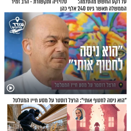
על רקע החשש מהסלמה:
טלויזיה ותקשורת - הרב זמיר
הממשלה תאשר גיוס 240 אלף
כהן
אנשי מילואים
"הוא ניסה לחטוף אותי": הרצל דוסטר על מסע חייו המטלטל