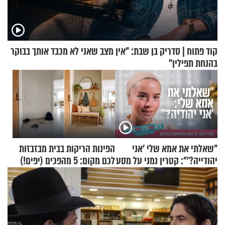
קוד פתוח | סדריק בן שבת: "אין מצב שאני לא מכבד אותך בבוקר
בהנחת תפילין"
"שאלתי את אמא שלי 'אני
הפינות הריקות בבית מבזבזות
יהודייה?'": קטרין נמני על מסע
לכם מקום: 5 מהפכים (יפים!)
ההתחזקות המרגש
שאפשר לעשות כבר היום