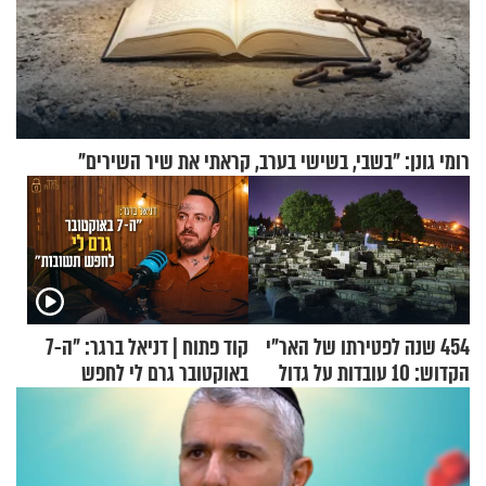
רומי גונן: "בשבי, בשישי בערב, קראתי את שיר השירים"
454 שנה לפטירתו של האר"י
קוד פתוח | דניאל ברגר: "ה-7
הקדוש: 10 עובדות על גדול
באוקטובר גרם לי לחפש
מקובלי צפת
תשובות"