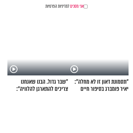
אני מסכים
למדיניות הפרטיות
"תסמונת דאון זו לא מחלה":
"שבר גדול. הבנו שאנחנו
יאיר פומברג בסיפור חיים
צריכים להתארגן להלוויה":
מעורר השראה
זוגיות במבחן, הפעם עם מרים
וגד דנינו