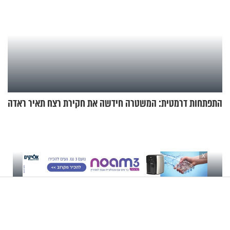
התפתחות דרמטית: המשטרה חידשה את חקירת רצח תאיר ראדה
X
מגילת אסתר פרק ח’ - הרב
"לכסף לא תהיה משמעות
זמיר כהן
ב-2036": התחזית הדרמטית
של אילון מאסק על עתיד
הכלכלה