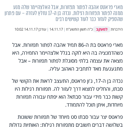
מארי פראטס אהבה לפתור תפזורות, אבל האלצהיימר שלה מנע
ממנה לפתור תפזורות רגילות. נכדה בן ה-17 נחלץ לעזרה – עם פתרון
שהספיק לעזור כבר לעוד קשישים רבים
למעקב
הידברות
כ"ה חשון התשע"ח
|
14.11.17
|
עודכן
14.11.17 10:02
מארי פראטס בת ה-86 תמיד אהבה לפתור תפזורות. אבל
כשהדמנציה בה היא לוקה בגלל אלצהיימר החמירה, היא
מצאה את עצמה בלתי מסוגלת לפתור תפזורות – אבל
מתגעגעת מאד לתחביב האהוב עליה.
נכדה בן ה-17, ג'ון פראטס, התעצב לראות את הקושי של
סבתו, והחליט למצוא דרך לעזור לה. תפזורות רגילות היו
קשות כבר מידי עבור סבתא? הוא יפתח עבורה תפזורות
מיוחדות, איתן תוכל להתמודד.
פראטס יצר עבור סבתו סט מיוחד של תפזורות ששונות
בשלושה דברים חשובים מתפזורות רגילות: האותיות גדולות