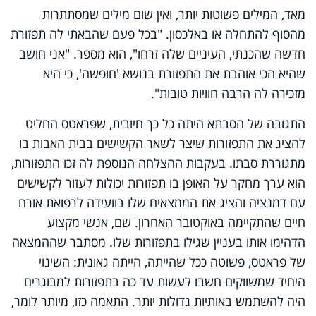
מאד, המילים פשוטות יותר, ואין שום מילים שמסתתרות
מהסוף להתחלה או באלכסון. "בכל פעם שהבאתי לה תפזורת
חדשה שהכנתי, העיניים שלה זרחו", הוא מספר. "אני חושב
שהיא הכי אוהבת את התפזורת בנושא 'חופשה', כי היא
מזכירה לה הרבה חוויות טובות".
התגובה של הסבתא היתה כל כך חיובית, שפראטס החליט
להציג את התפזורות שיצר לשאר הקשישים בבית האבות בו
מתגוררת סבתו. בעקבות ההצלחה הנוספת לה זכו התפזורות,
הוא ערך מחקר על האופן בו תפזורות יכולות לעזור לקשישים
עם דמנציה והציג את הממצאים שלו בוועידה לרפואת אורח
חיים שהתקיימה באוקטובר האחרון. שם, אנשי מקצוע
הדהימו אותו בעניין שגילו בתפזורות שלו. מסתבר שההמצאה
של פראטס, פשוטה ככל שהייתה, הייתה גאונית: השינוי
היחיד שמשווקים חשבו לעשות עד כה בתפזורות למבוגרים
היה להשתמש באותיות גדולות יותר. התאמה כזו, מיותר לומר,