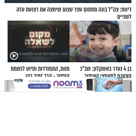
דיווח: צה"ל בונה מחסום עפר עצום שיחצה את רצועת עזה
לשניים
בן 4 נעדר באשקלון: שב"כ
מוות, התמודדות וסיוע לנשמת
הצטרף למאמצי האיתור
הנפטר - הרב זמיר כהן
X