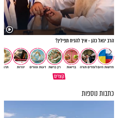
הרב יגאל כהן - איך להניח תפילין?
איך ייתכן שיש אנשים שיודעים
חדשות היום
לומדים תורה
בריאות
רץ ברשת
דעות וטורים
יהדות
תרבות
במבט לאחור - האם התקופה
שהתורה אמת, ובכל זאת לא חיים
קצרים
הקשה הייתה שווה?
לפיה?
כתבות נוספות