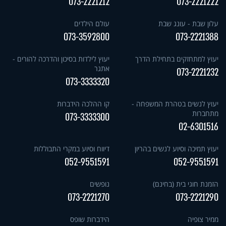
073-2221212
073-2221222
עלון שבת - עונג שבת
עולם הילדים
073-3592800
073-2221388
יעוץ למתחזקים בתחילת הדרך
יעוץ לילדות בסיכון והדרכה להורים -
אתגר
073-2221232
073-3333320
יעוץ לנשים בטהרת המשפחה -
קו ההלכה הידברות
מתחברות
073-3333300
02-6301516
יעוץ תמיכה וסיוע לנשים בהריון
דיווח וסיוע במקרי התבוללות
052-9551591
052-9551591
הזמנת חוגי בית (בחינם)
נופשים
073-2221270
073-2221290
ממיר צופיה
הידברות שופס