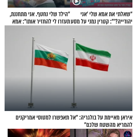
"שאלתי את אמא שלי 'אני
"הילד שלי נחטף. אני מתחננת,
יהודייה?'": קטרין נמני על מסע
תעזרו לי להחזיר אותו": אמא
ההתחזקות המרגש
של יובל בן ה-4 בריאיון דומע
איראן מאיימת על בולגריה: "אל תאפשרו למטוסי אמריקנים
להמריא מהשטח שלכם"