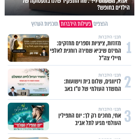
"אמא, משעמם לי!": מה התפקיד שלנו בתעסוקה של
הילדים בחופש?
הנצפים
פעילות הידברות
תוכניות הערוץ
תכני הידברות
1
מזוזות, ציציות וספרים מחזקים:
המיזם שיביא שמירה רוחנית לאלפי
חיילי צה"ל
2
תכני הידברות
לזיווגים, שלום בית וישועות:
המשדר העולמי של ט"ו באב
3
תכני הידברות
אחי, מחכים רק לך: יום התפילין
העולמי מגיע לתל אביב