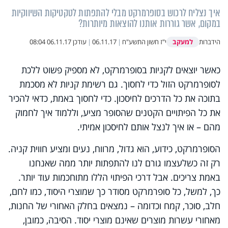
איך נצליח לרכוש בסופרמרקט מבלי להתפתות לטקטיקות השיווקיות
במקום, אשר גוררות אותנו להוצאות מיותרות?
למעקב
הידברות
י"ז חשון התשע"ח
|
06.11.17
|
עודכן
06.11.17 08:04
כאשר יוצאים לקניות בסופרמרקט, לא מספיק פשוט ללכת
לסופרמרקט הזול כדי לחסוך. גם רשימת קניות לא מסכמת
בתוכה את כל הדרכים לחיסכון. כדי לחסוך באמת, כדאי להכיר
את כל הפיתויים הקטנים שהסופר מציע, וללמוד איך לחמוק
מהם – או איך לנצל אותם לחיסכון אמיתי.
הסופרמרקט, כידוע, הוא גדול, מרווח, נעים ומציע חווית קניה.
רק זה כשלעצמו גורם לנו להתפתות יותר ממה שאנחנו
באמת צריכים. אבל דרכי הפיתוי הללו מתוחכמות עוד יותר.
כך, למשל, כל סופרמרקט מסודר כך שמוצרי היסוד, כמו לחם,
חלב, סוכר, קמח וכדומה – נמצאים בחלק האחורי של החנות,
מאחורי עשרות מוצרים שאינם מוצרי יסוד. הסיבה, כמובן,