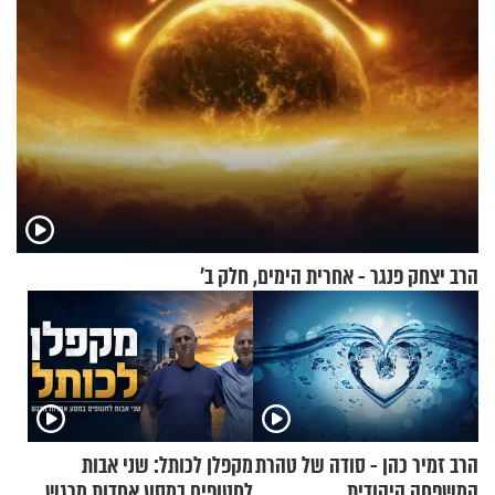
הרב יצחק פנגר - אחרית הימים, חלק ב’
הרב זמיר כהן - סודה של טהרת
מקפלן לכותל: שני אבות
המשפחה היהודית
לחטופים במסע אחדות מרגש