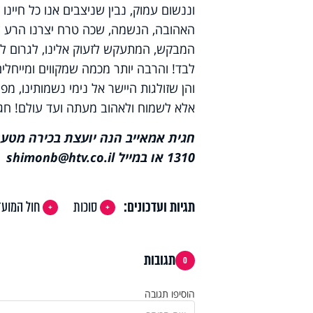
וננשום עמוק, נבין שניצבים אנו כל חיינ
האהובה, הנשמה, שכה טרח יצרנו הרע לד
המבקש, המתעקש לזעוק אלינו, לגרום לנו 
לבד! והרבה יותר מכמה שמקווים ומייחל
והן שזולגות היישר אל נימי נשמותינו, מ
אלא לשמוח ולאהוב מעתה ועד עולם! חג
חגית אמאייב הנה יועצת בכירה מט
1310 או במייל
shimonb@htv.co.il
תגיות ועדכונים:
סוכות
חול המועד
תגובות
0
הוסיפו תגובה