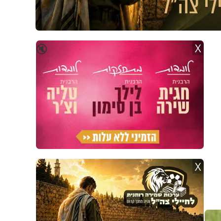
X
🔇
X