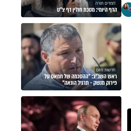
לומדים תורה
הדף היומי: מסכת חולין דף צ"ט
חדשות היום
ראש השב"כ: "ההסכמה של חמאס על
פירוק מנשק - תרגיל הונאה"