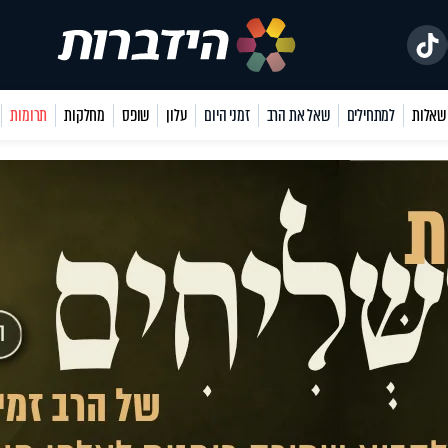
למתחילים
שאל את הרב
זמני היום
עלון
שופס
מחלקות
תרומות