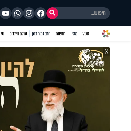
VOD
מגזין
חדשות
הרב זמיר כהן
עולם הילדים
70 שאלות
X