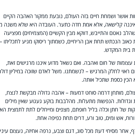
וות אושר ושמחת חיים בזה העולם, נובעת ממקור האהבה הקיים
י איננה קלישאה, אלא אמת חדה כתער. העובדה היא שלא משנה מ
ה שהלב נאטם והתייבש, דווקא מבין הקשיים (המצמיחים) מפציעה
אוב הנכתש תחת אבן הריחיים, כשמתוך ריסוקו מגיע לתכליתו –
ת בית המקדש.
ות עצומות של חום ואהבה. ואם נשאל מדוע איננו מרגישים זאת,
ראוי לחלק המרגיש – לנשמתנו. משל לאדם שזוכה במיליון דולר
 הכין כספת שתכיל אותה.
ולם, מותחן דרמה סוחט דמעות – אהבה גדולה מבקשת לנצח,
וגדולות. הנפשות מתעלות. מהלבבות בוקע געגוע שאין מילים
ות של חתן וכלה בליל חופתם, מצפים ומייחלים לתת לתמצית הא
ורוח, אש ומים, טוב ורע, דרים תחת כפיפה אחת.
, אחר מסיחי דעת מכל סוג, דגם וצבע, נרפה אחיזה, נעצום עיניי