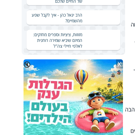
של החיים שלכם
הרב יגאל כהן - איך לקבל שפע
מהשמיים?
ה
מזוזות, ציציות וספרים מחזקים:
המיזם שיביא שמירה רוחנית
לאלפי חיילי צה"ל
X
🔇
הבה
ם