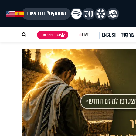
מתחזקים? דברו איתנו
צור קשר
ENGLISH
LIVE
הצטרפו למועדון