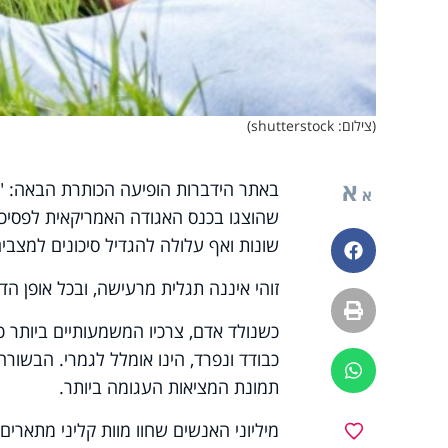
(צילום: shutterstock)
א
באתר הידברות הופיעה הכותרת הבאה: "ד
א
שהוצגו בכנס האגודה האמריקאית לפסיכו
שונות ואף עלולה להגדיל סיכונים למצבים
פייסבוק
זוהי איננה תגלית מרעישה, ובכל אופן הד
הדפסה
כשנולד אדם, צרכיו המשמעותיים ביותר כ
כבודד ונפרד, הינו אומלל לגמרי. הבשורה
ווטסאפ
תמונת המציאות העגומה ביותר.
מיליוני האנשים שחוו מוות קליני מתארי
מועדפים