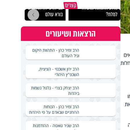
קצרים
מדוע האמונה נמשלה
גם ׳הרע׳ זה הרחמים של
האם מ
למלח?
בורא עולם
בשבת
הרצאות ושיעורים
הרב זמיר כהן - התהוות היקום
ים
וגיל העולם
חלות
הרב ירון אשכנזי - הציצית,
השכפ"ץ היהודי
הרב יצחק בצרי - גלגול נשמות
ביהדות
ו
את
הרב זמיר כהן - הכוחות
הרוחניים שבאדם על פי היהדות
הרב שניר גואטה - ההזדמנות