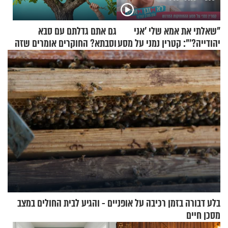
"שאלתי את אמא שלי 'אני
גם אתם גדלתם עם סבא
יהודייה?'": קטרין נמני על מסע
וסבתא? החוקרים אומרים שזה
ההתחזקות המרגש
מתכון מנצח
בלע דבורה בזמן רכיבה על אופניים - והגיע לבית החולים במצב
מסכן חיים