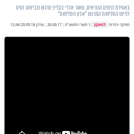
באווירת הימים הנוראים, מאור אדרי בקליפ מרגש ובביצוע נעים
לפיוט הסליחות המרגש "אדון הסליחות"
למעקב
מוזיקה יהודית
ו' תשרי התשע"ח
|
26.09.17
|
עודכן
20.09.18 12:44