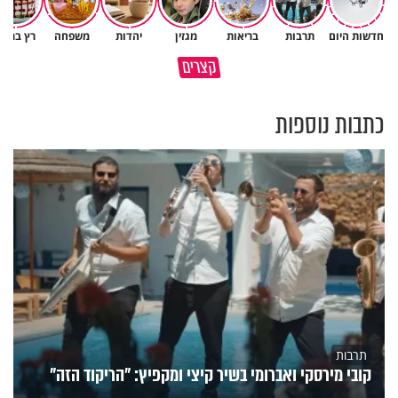
חדשות היום
תרבות
בריאות
מגזין
יהדות
משפחה
רץ ברשת
הגעתי לגיל 108 בזכות הכיבוד
קצרים
הורים שלי
אשתך לא במקום האחרון
כתבות נוספות
תרבות
קובי מירסקי ואברומי בשיר קיצי ומקפיץ: "הריקוד הזה"