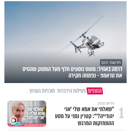
חדשות היום
דרמה באוויר: מטוס נוסעים חלף מעל המסוק שהטיס
את טראמפ - נפתחה חקירה
הנצפים
פעילות הידברות
תוכניות הערוץ
וידיאו מגזין
1
"שאלתי את אמא שלי 'אני
יהודייה?'": קטרין נמני על מסע
ההתחזקות המרגש