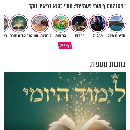
"ניסו לחטוף אותי פעמיים": מוטי כהנא בריאיון נוקב
״ זו הייתה ההחלטה הכי קשה
חדשות היום
תרבות
יהדות
בריאות
רוחניות ואמונה
לומדים תורה
רץ ב
איך יתכן שעם ישראל הצליח
שלקחתי בחיים": לורה כהן בריאיו
קצרים
לשרוד במדבר ארבעים שנים?
אישי מרגש
כתבות נוספות