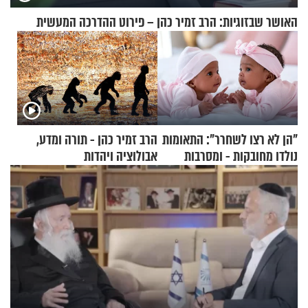
האושר שבזוגיות: הרב זמיר כהן – פירוט ההדרכה המעשית
"הן לא רצו לשחרר": התאומות
הרב זמיר כהן - תורה ומדע,
נולדו מחובקות - ומסרבות
אבולוציה ויהדות
להיפרד