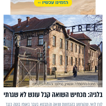
שער מחנה ההשמדה אושוויץ, (צילום: shutterstock)
בלגיה: מכחיש השואה קבל עונש לא שגרתי
לורן לואי, שהורשע בהכחשת שואה והתבטא בעבר באופן בוטה כנגד