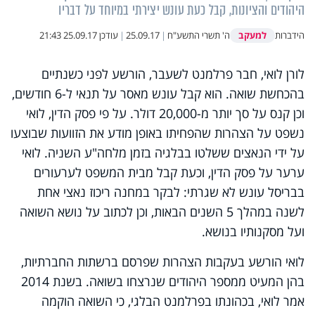
היהודים והציונות, קבל כעת עונש יצירתי במיוחד על דבריו
למעקב
הידברות
ה' תשרי התשע"ח
|
25.09.17
|
עודכן
25.09.17 21:43
לורן לואי, חבר פרלמנט לשעבר, הורשע לפני כשנתיים
בהכחשת שואה. הוא קבל עונש מאסר על תנאי ל-6 חודשים,
וכן קנס על סך יותר מ-20,000 דולר. על פי פסק הדין, לואי
נשפט על הצהרות שהפחיתו באופן מודע את הזוועות שבוצעו
על ידי הנאצים ששלטו בבלגיה בזמן מלחה"ע השניה. לואי
ערער על פסק הדין, וכעת קבל מבית המשפט לערעורים
בבריסל עונש לא שגרתי: לבקר במחנה ריכוז נאצי אחת
לשנה במהלך 5 השנים הבאות, וכן לכתוב על נושא השואה
ועל מסקנותיו בנושא.
לואי הורשע בעקבות הצהרות שפרסם ברשתות החברתיות,
בהן המעיט ממספר היהודים שנרצחו בשואה. בשנת 2014
אמר לואי, בכהונתו בפרלמנט הבלגי, כי השואה הוקמה