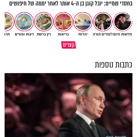
בחסדי שמיים: יובל קוגן בן ה-4 אותר לאחר יממה של חיפושים
חדשות היום
לומדים תורה
יהדות
בריאות
רץ ברשת
דעות וטורים
תרבות
גם ׳הרע׳ זה הרחמים של בורא
קצרים
מדוע האמונה נמשלה למלח?
עולם
כתבות נוספות