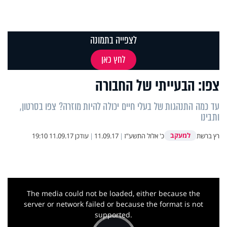
לצפייה בתמונה
לחץ כאן
צפו: הבעייתי של החבורה
עד כמה התנהגות של בעלי חיים יכולה להיות מוזרה? צפו בסרטון,
ותבינו
למעקב
רץ ברשת
כ' אלול התשע"ז
|
11.09.17
|
עודכן
11.09.17 19:10
This
is
a
The media could not be loaded, either because the
modal
window.
server or network failed or because the format is not
supported.