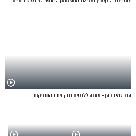
יהודייה?'": קטרין נמני על מסע
נחנק": יוחאי לוי בסיפור חיים
ההתחזקות המרגש
מעורר השראה
הרב זמיר כהן - מענה ללבטים בתקופת ההתחזקות