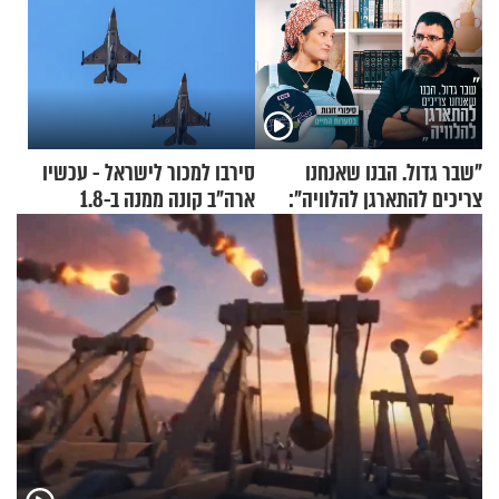
"שבר גדול. הבנו שאנחנו
סירבו למכור לישראל - עכשיו
צריכים להתארגן להלוויה":
ארה"ב קונה ממנה ב-1.8
זוגיות במבחן, הפעם עם מרים
מיליארד דולר
וגד דנינו