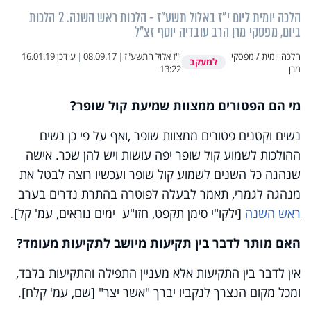
הלכה יומית ליום י"ז באלול תשע"ז - הלכות ראש השנה. 2 הלכות
ביום, מפסקי מרן הרב עובדיה יוסף זצ"ל
הלכה יומית / מפסקי
י"ז אלול התשע"ז
|
08.09.17
|
עודכן
16.01.19
למעקב
מרן
13:22
מי הם הפטורים ממצוות שמיעת קול שופר?
נשים וקטנים פטורים ממצוות שופר ,ואף על פי כן נשים
ההולכות לשמוע קול שופר יפה עושות ויש להן שכר. אישה
שנהגה כל השנים לשמוע קול שופר ועכשיו רוצה לבטל את
מנהגה לגמרי, תאמר לבעלה לפוטרה בהתרת נדרים בערב
ראש השנה
[ילקו"י סימן תקפט, חזו"ע ימים נוראים, עמ' קל].
האם מותר לדבר בין תקיעות מיושב לתקיעות מעומד?
אין לדבר בין התקיעות אלא מעניין התפילה והתקיעות בלבד,
ומכל מקום הנצרך לנקביו יברך "אשר יצר" [שם, עמ' קלח].