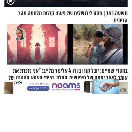
תשעה באב | מסע לירושלים של פעם: קולות מלחמה מהר
הזיתים
בחסדי שמיים: יובל קוגן בן ה-4
אלינור מלייב: "אני זוכרת את
אותר לאחר יממה של חיפושים
ההלם. הייתי האמא הקטנה של
X
הבית"