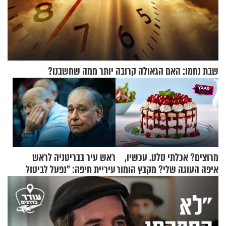
שבת נחמו: האם הגאולה קרובה יותר ממה שחשבנו?
מרוצים? אכלתי סלט. עכשיו,
ראש עיר בבריטניה לראש
איפה העוגה שלי? מקבץ הומור
עיריית חיפה: ״נפעל לביטול
כייפי מספר 1
ברית הערים התאומות״