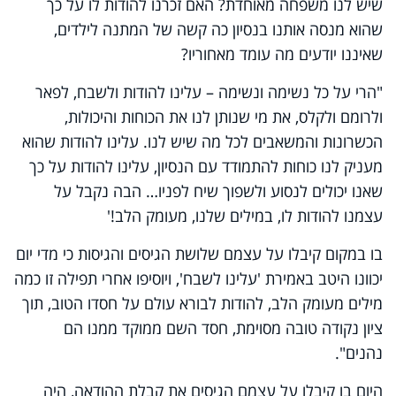
שיש לנו משפחה מאוחדת? האם זכרנו להודות לו על כך
שהוא מנסה אותנו בנסיון כה קשה של המתנה לילדים,
שאיננו יודעים מה עומד מאחוריו?
"הרי על כל נשימה ונשימה – עלינו להודות ולשבח, לפאר
ולרומם ולקלס, את מי שנותן לנו את הכוחות והיכולות,
הכשרונות והמשאבים לכל מה שיש לנו. עלינו להודות שהוא
מעניק לנו כוחות להתמודד עם הנסיון, עלינו להודות על כך
שאנו יכולים לנסוע ולשפוך שיח לפניו… הבה נקבל על
עצמנו להודות לו, במילים שלנו, מעומק הלב!'
בו במקום קיבלו על עצמם שלושת הגיסים והגיסות כי מדי יום
יכוונו היטב באמירת 'עלינו לשבח', ויוסיפו אחרי תפילה זו כמה
מילים מעומק הלב, להודות לבורא עולם על חסדו הטוב, תוך
ציון נקודה טובה מסוימת, חסד השם ממוקד ממנו הם
נהנים".
היום בו קיבלו על עצמם הגיסים את קבלת ההודאה, היה