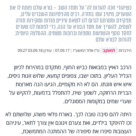
כשיהודי זוכה להודות לה' על חסדו הטוב – בורא עולם פותח לו את
השערים, מיטיב עמו בחזרה. רבים מהניסיונות העוברים עלינו,
תפקידם ומטרתם לגרום לנו לשאת עיניים מודות ומוקירות תודה
לשמים, להעריך את חסד הבורא עד הנה, כדי לפתוח לנו שערים
לחסד נוסף והשפעות נוספות וברוכות משמים. ההמלצה היומית:
להודות לבורא עולם
למעקב
הידברות
ט"ז אלול התשע"ז
|
07.09.17
|
עודכן
03.09.18 09:27
הרכב האיץ במבואות כביש החוף, מתקדם במהירות לכיוון
הגליל העליון. בתוכו ישבו, צפופים קמעא, שלוש זוגות גיסים,
איש איש וזוגתו. הם לא היו מקומיים, הגיעו הנה מארצות
הברית הרחוקה, לשפוך שיח, להתפלל בדמעות, להקיש על
שערי שמים במקומות המסוגלים.
היתה להם סיבה טובה לכך. באורח פלאי משהו, שלושתם לא
זכו להיפקד בילדים, ואת צערם ויגונם אין צורך לתאר, עיניהם
העצובות סיפרו את סיפורה של ההמתנה המתמשכת,