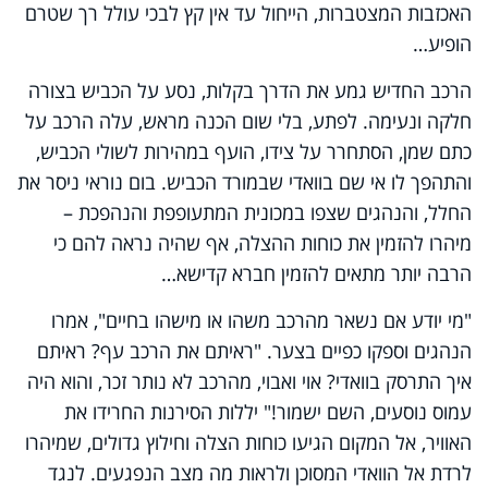
האכזבות המצטברות, הייחול עד אין קץ לבכי עולל רך שטרם
הופיע…
הרכב החדיש גמע את הדרך בקלות, נסע על הכביש בצורה
חלקה ונעימה. לפתע, בלי שום הכנה מראש, עלה הרכב על
כתם שמן, הסתחרר על צידו, הועף במהירות לשולי הכביש,
והתהפך לו אי שם בוואדי שבמורד הכביש. בום נוראי ניסר את
החלל, והנהגים שצפו במכונית המתעופפת והנהפכת –
מיהרו להזמין את כוחות ההצלה, אף שהיה נראה להם כי
הרבה יותר מתאים להזמין חברא קדישא…
"מי יודע אם נשאר מהרכב משהו או מישהו בחיים", אמרו
הנהגים וספקו כפיים בצער. "ראיתם את הרכב עף? ראיתם
איך התרסק בוואדי? אוי ואבוי, מהרכב לא נותר זכר, והוא היה
עמוס נוסעים, השם ישמור!" יללות הסירנות החרידו את
האוויר, אל המקום הגיעו כוחות הצלה וחילוץ גדולים, שמיהרו
לרדת אל הוואדי המסוכן ולראות מה מצב הנפגעים. לנגד