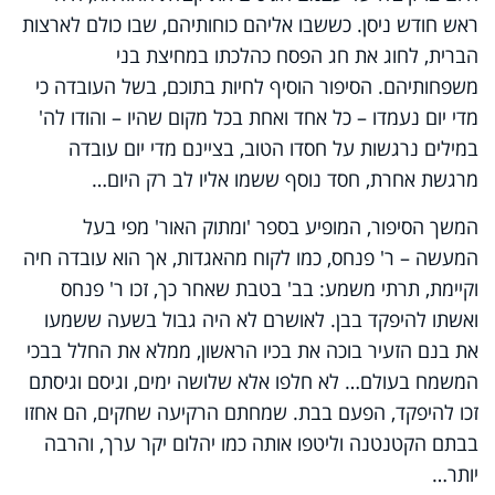
ראש חודש ניסן. כששבו אליהם כוחותיהם, שבו כולם לארצות
הברית, לחוג את חג הפסח כהלכתו במחיצת בני
משפחותיהם. הסיפור הוסיף לחיות בתוכם, בשל העובדה כי
מדי יום נעמדו – כל אחד ואחת בכל מקום שהיו – והודו לה'
במילים נרגשות על חסדו הטוב, בציינם מדי יום עובדה
מרגשת אחרת, חסד נוסף ששמו אליו לב רק היום…
המשך הסיפור, המופיע בספר 'ומתוק האור' מפי בעל
המעשה – ר' פנחס, כמו לקוח מהאגדות, אך הוא עובדה חיה
וקיימת, תרתי משמע: בב' בטבת שאחר כך, זכו ר' פנחס
ואשתו להיפקד בבן. לאושרם לא היה גבול בשעה ששמעו
את בנם הזעיר בוכה את בכיו הראשון, ממלא את החלל בבכי
המשמח בעולם… לא חלפו אלא שלושה ימים, וגיסם וגיסתם
זכו להיפקד, הפעם בבת. שמחתם הרקיעה שחקים, הם אחזו
בבתם הקטנטנה וליטפו אותה כמו יהלום יקר ערך, והרבה
יותר…