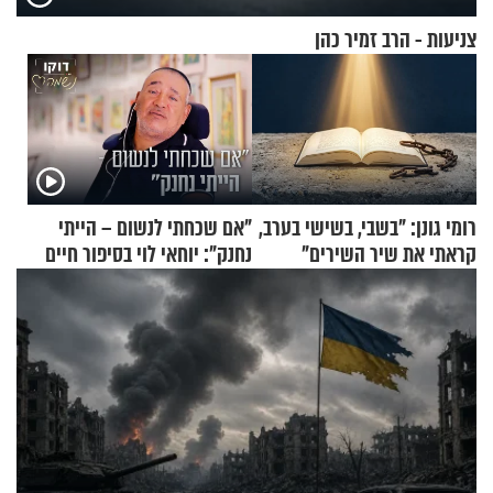
צניעות - הרב זמיר כהן
רומי גונן: "בשבי, בשישי בערב,
"אם שכחתי לנשום – הייתי
קראתי את שיר השירים"
נחנק": יוחאי לוי בסיפור חיים
מעורר השראה