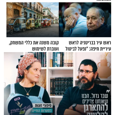
ראש עיר בבריטניה לראש
קובה משנה את כללי המשחק,
עיריית חיפה: ״נפעל לביטול
ועוברת לשימוש
ברית הערים התאומות״
בתלת־אופנועים סולאריים