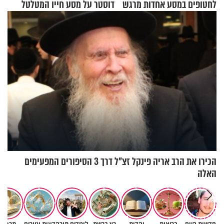
לחטופים במסע אחדות מרגש
דוסטר על מסע חייו המטלטל
הכירו את הרב אריה פינקל זצ"ל דרך 3 הסיפורים המפעימים
האלה
חדשות היום
בריאות
יהדות
רץ ברשת
לומדים תורה
דעות וטורים
תרבות