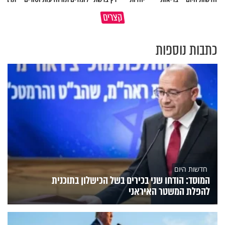
פותחים פתח קטן - ומקבלים עול
קצרים
תשתמש באהבה של השם לטובתך
עצום
כתבות נוספות
חדשות היום
המוסד: הודחו שני בכירים בשל הכישלון בתוכנית
להפלת המשטר האיראני