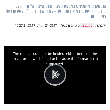
אופנוען סיני שסימס באמצע נהיגה, נכנס היישר אל תוך בולען
שנפער בכביש. זכרו: אם מסמסים - לא נוהגים. בשביל זה יש חברים!
צפו בתיעוד
למעקב
רץ ברשת
כ"ט אב התשע"ז
|
21.08.17
|
עודכן
21.08.17 10:27
This
is
a
The media could not be loaded, either because the
modal
window.
server or network failed or because the format is not
supported.
Play