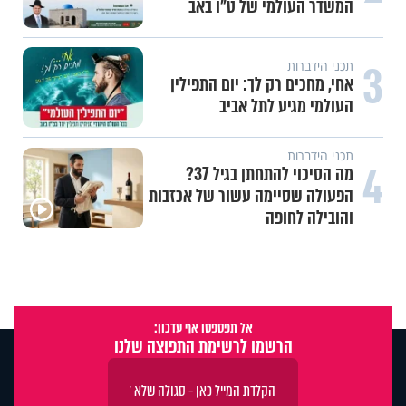
המשדר העולמי של ט"ו באב
3
תכני הידברות
אחי, מחכים רק לך: יום התפילין
העולמי מגיע לתל אביב
תכני הידברות
4
מה הסיכוי להתחתן בגיל 37?
הפעולה שסיימה עשור של אכזבות
והובילה לחופה
אל תפספסו אף עדכון:
הרשמו לרשימת התפוצה שלנו