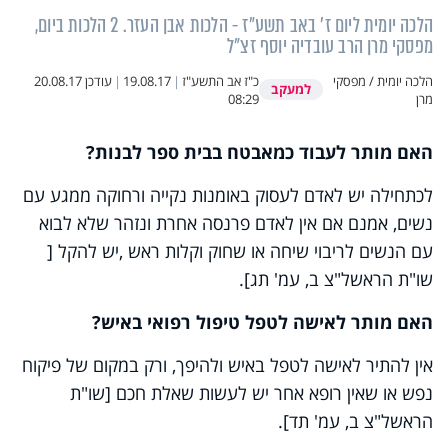
הלכה יומית ליום ז' באב תשע"ז - הלכות אבן העזר. 2 הלכות ביום,
מפסקי מרן הרב עובדיה יוסף זצ"ל
הלכה יומית / מפסקי
כ"ז אב התשע"ז
|
19.08.17
|
עודכן
20.08.17
למעקב
מרן
08:29
האם מותר לעבוד כמאבטח בבית ספר לבנות?
לכתחילה יש לאדם לעסוק באומנות נקייה ורחוקה ממגע עם
נשים, אמנם אם אין לאדם פרנסה אחרת ונזהר שלא לבוא
עם הנשים לריבוי שיחה או שחוק וקלות ראש ,יש להקל [
שו"ת הראשל"צ ב, עמ' תג].
האם מותר לאישה לטפל טיפול רפואי באיש?
אין להתיר לאישה לטפל באיש ולהיפך, ורק במקום של פיקוח
נפש או שאין רופא אחר יש לעשות שאלת חכם [שו"ת
הראשל"צ ב, עמ' תד].