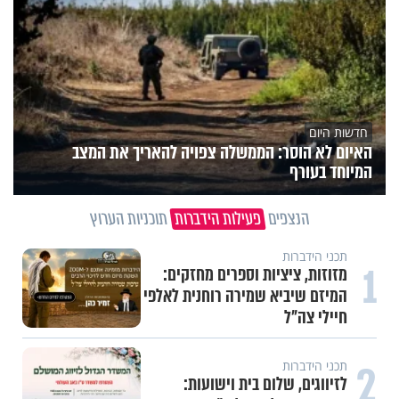
חדשות היום
האיום לא הוסר: הממשלה צפויה להאריך את המצב
המיוחד בעורף
הנצפים
פעילות הידברות
תוכניות הערוץ
תכני הידברות
1
מזוזות, ציציות וספרים מחזקים:
המיזם שיביא שמירה רוחנית לאלפי
חיילי צה"ל
2
תכני הידברות
לזיווגים, שלום בית וישועות: