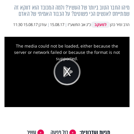
מיהו החבר הטוב ביותר של העשיר? ולמה המכובד הוא דווקא זה
שמתייחס לאנשים הכי פשוטים? על הכבוד האמיתי של האדם
למעקב
הרב זמיר כהן
כ"ג אב התשע"ז
|
15.08.17
|
עודכן
15.08.17 11:30
This
is
a
The media could not be loaded, either because the
modal
window.
server or network failed or because the format is not
supported.
Play
Video
תגיות ועדכונים:
בול פגיעה
עשיר