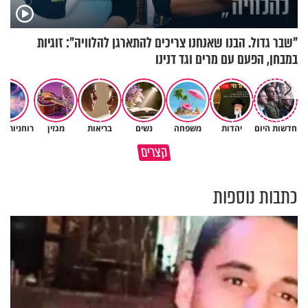
"שבר גדול. הבנו שאנחנו צריכים להתארגן להלוויה": זוגיות
במבחן, הפעם עם מרים וגד דנינו
חדשות היום
יהדות
משפחה
נשים
בריאות
מגזין
רוחניות ו
גם השולחן שבת שאתם מסדרים
קצרים
כל מה שנשבר יכול להיבנות מחדש
הוא חלק מהשפע שתקבלו
כתבות נוספות