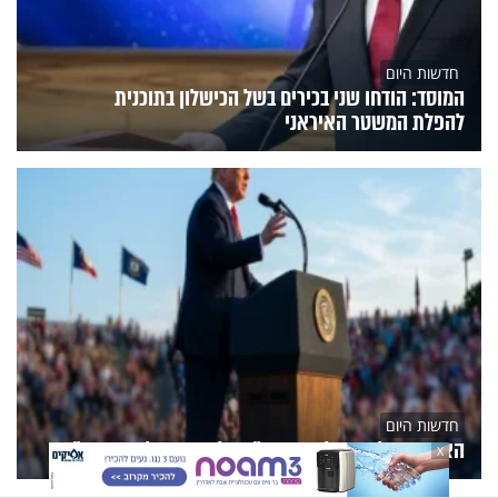
חדשות היום
המוסד: הודחו שני בכירים בשל הכישלון בתוכנית
להפלת המשטר האיראני
חדשות היום
האיראנים לועגים לטראמפ: "דיפלומטיה של תיאטרון"
X