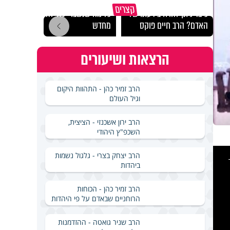
קצרים
כיצד ניתן להרחיב דעתו של
כל מה שנשבר יכול להיבנות
האם מ
האדם? הרב חיים פוקס
מחדש
בשבת
הרצאות ושיעורים
הרב זמיר כהן - התהוות היקום
וגיל העולם
הרב ירון אשכנזי - הציצית,
השכפ"ץ היהודי
This
is
הרב יצחק בצרי - גלגול נשמות
a
ביהדות
modal
windo
הרב זמיר כהן - הכוחות
הרוחניים שבאדם על פי היהדות
הרב שניר גואטה - ההזדמנות