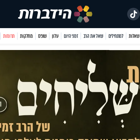
למתחילים
שאל את הרב
זמני היום
עלון
שופס
מחלקות
תרומות