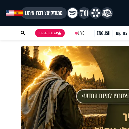
מתחזקים? דברו איתנו
צור קשר
ENGLISH
LIVE
הצטרפו למועדון