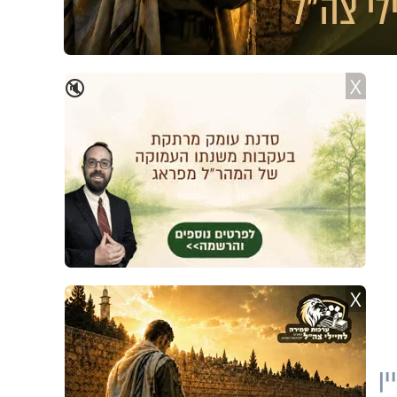
X
🔇
X
ין