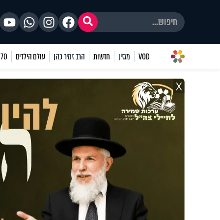
VOD
מגזין
חדשות
הרב זמיר כהן
עולם הילדים
70 שאלות
X