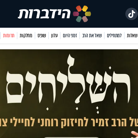
למתחילים
שאל את הרב
זמני היום
עלון
שופס
מחלקות
תרומות