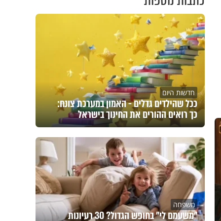
כתבות נוספות
חדשות היום
ככל שהילדים גדלים - האמון במערכת צונח:
כך רואים ההורים את החינוך בישראל
משפחה
"משעמם לי" בחופש הגדול? 30 רעיונות