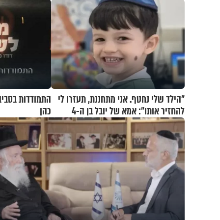
"הילד שלי נחטף. אני מתחננת, תעזרו לי
התמודדות בסביב
להחזיר אותו": אמא של יובל בן ה-4
כהן
בריאיון דומע