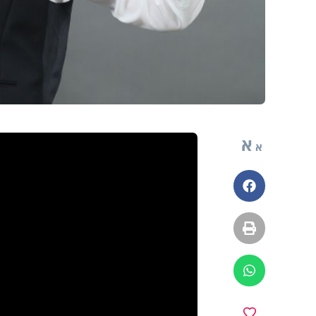
א
א
פייסבוק
הדפסה
ווטסאפ
מועדפים