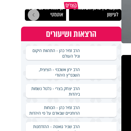
"הגמג
קצרים
הקשר בין סרטן השלפוחית
כך חוזר אליכם טוב באופן
ישרא
לעישון
אוטמטי
שלא 
הרצאות ושיעורים
הרב זמיר כהן - התהוות היקום
וגיל העולם
הרב ירון אשכנזי - הציצית,
השכפ"ץ היהודי
הרב יצחק בצרי - גלגול נשמות
ביהדות
הרב זמיר כהן - הכוחות
הרוחניים שבאדם על פי היהדות
הרב שניר גואטה - ההזדמנות