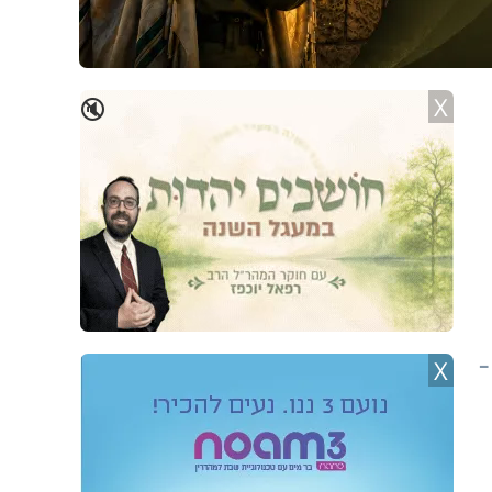
X
🔇
-
X