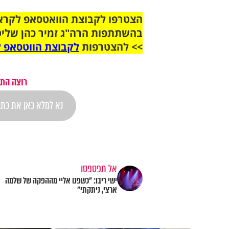
בהשתתפות הרה"ג זמיר כהן שליט
>> להצטרפות
לקבוצת הווטסאפ ל
רוצה התר
אל תפספסו
ישי ריבו: "כשפנו אליי מההפקה של שלמה
ארצי, ניתקתי"