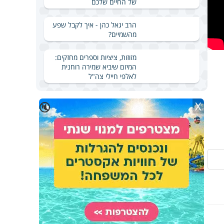
של החיים שלכם
הרב יגאל כהן - איך לקבל שפע
מהשמיים?
מזוזות, ציציות וספרים מחזקים:
המיזם שיביא שמירה רוחנית
לאלפי חיילי צה"ל
X
🔇