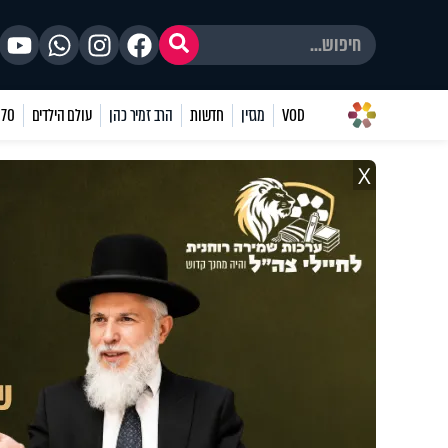
VOD
מגזין
חדשות
הרב זמיר כהן
עולם הילדים
70 שאלות
X