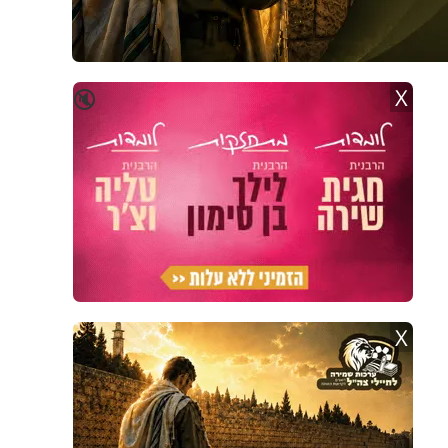
X
🔇
X