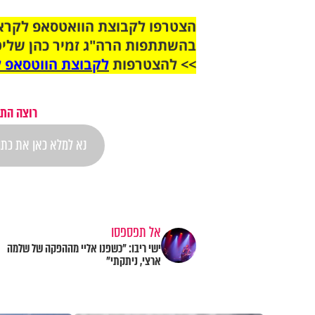
בהשתתפות הרה"ג זמיר כהן שליט
>> להצטרפות
לקבוצת הווטסאפ ל
רוצה התר
אל תפספסו
ישי ריבו: "כשפנו אליי מההפקה של שלמה
ארצי, ניתקתי"