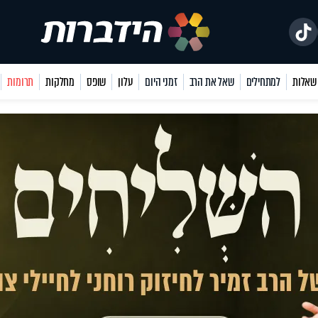
למתחילים
שאל את הרב
זמני היום
עלון
שופס
מחלקות
תרומות