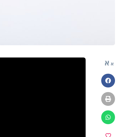
א
א
פייסבוק
הדפסה
ווטסאפ
מועדפים