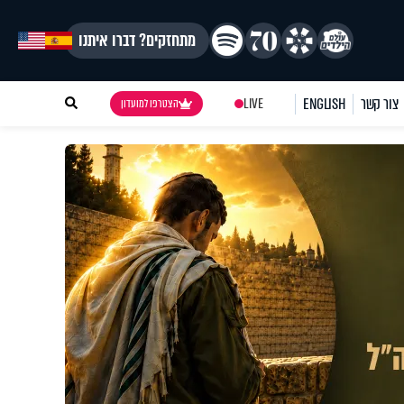
מתחזקים? דברו איתנו
צור קשר
ENGLISH
LIVE
הצטרפו למועדון