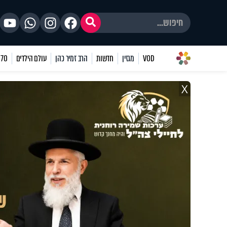
VOD
מגזין
חדשות
הרב זמיר כהן
עולם הילדים
70 שאלות
X