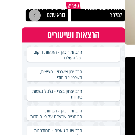
קצרים
מדוע האמונה נמשלה
גם ׳הרע׳ זה הרחמים של
האם מ
למלח?
בורא עולם
בשבת
הרצאות ושיעורים
הרב זמיר כהן - התהוות היקום
וגיל העולם
הרב ירון אשכנזי - הציצית,
השכפ"ץ היהודי
הרב יצחק בצרי - גלגול נשמות
ביהדות
הרב זמיר כהן - הכוחות
הרוחניים שבאדם על פי היהדות
הרב שניר גואטה - ההזדמנות