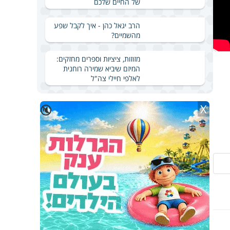
של החיים שלכם
הרב יגאל כהן - איך לקבל שפע
מהשמיים?
מזוזות, ציציות וספרים מחזקים:
המיזם שיביא שמירה רוחנית
לאלפי חיילי צה"ל
X
🔇