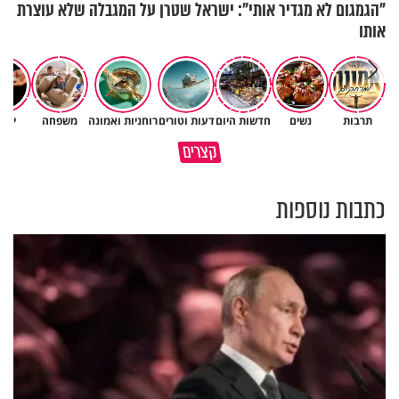
"הגמגום לא מגדיר אותי": ישראל שטרן על המגבלה שלא עוצרת
אותו
תרבות
נשים
חדשות היום
דעות וטורים
רוחניות ואמונה
משפחה
יהד
גם ׳הרע׳ זה הרחמים של בורא
קצרים
מדוע האמונה נמשלה למלח?
עולם
כתבות נוספות