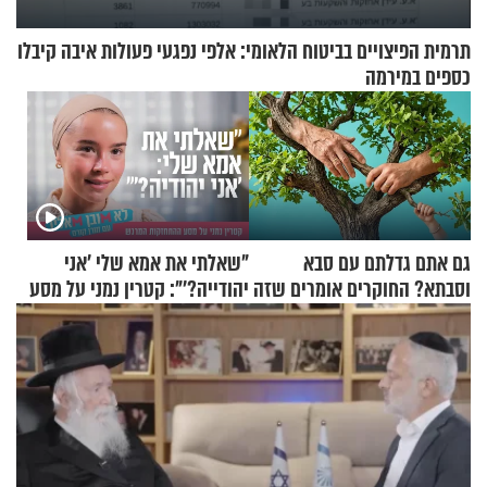
תרמית הפיצויים בביטוח הלאומי: אלפי נפגעי פעולות איבה קיבלו
כספים במירמה
גם אתם גדלתם עם סבא
"שאלתי את אמא שלי 'אני
וסבתא? החוקרים אומרים שזה
יהודייה?'": קטרין נמני על מסע
מתכון מנצח
ההתחזקות המרגש