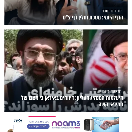
לומדים תורה
הדף היומי: מסכת חולין דף צ"ט
חדשות היום
היעלמות המנהיג העליון: דיווחים באיראן כי מצבו של
חמינאי קשה
הנצפים
פעילות הידברות
תוכניות הערוץ
X