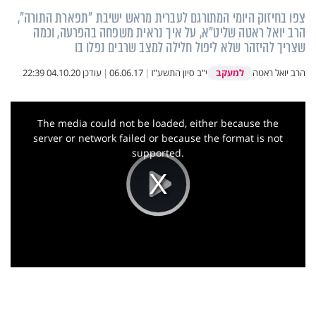
צפו בחיזוק היומי המתורגם לעברית מראש ישיבת "תפארת התורה",
הרב יואל ראטה שליט"א, על איך נראית משפחה בהפרעה, וכמה
שצריך להיזהר שלא ליפול חלילה למצב שרבים נפלו בו
למעקב
הרב יואל ראטה
י"ב סיון התשע"ז
|
06.06.17
|
עודכן
04.10.20 22:39
This
is
a
The media could not be loaded, either because the
modal
window.
server or network failed or because the format is not
supported.
Play
Video