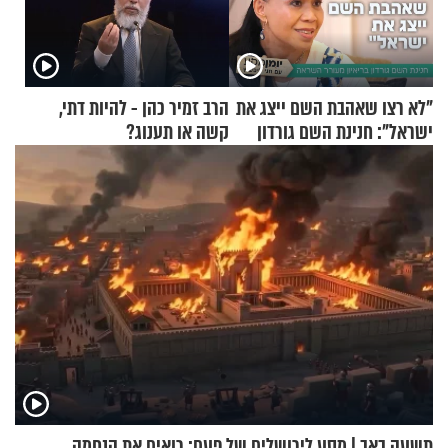
"לא רצו שאהבת השם ייצג את
הרב זמיר כהן - להיות דתי,
ישראל": חנינת השם גורדון
קשה או תענוג?
בריאיון מעורר השראה
תשעה באב | מסע לירושלים של פעם: רואים את הנחמה