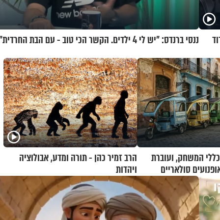
וד
ננסי ברנדס: "יש לי 4 ילדים. הקשר הכי טוב - עם הבת החרדית"
ללי המשחק, ועוברת
הרב זמיר כהן - תורה ומדע, אבולוציה
פנועים סולאריים
ויהדות