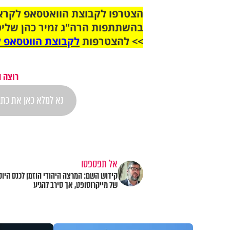
בהשתתפות הרה"ג זמיר כהן שליט
>> להצטרפות
לקבוצת הווטסאפ ל
רוצה 
אל תפספסו
קידוש השם: המרצה היהודי הוזמן לכנס היוק
של מייקרוסופט, אך סירב להגיע