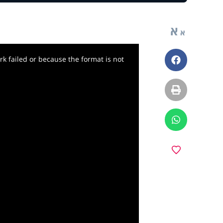
א
א
k failed or because the format is not
פייסבוק
הדפסה
ווטסאפ
מועדפים
y