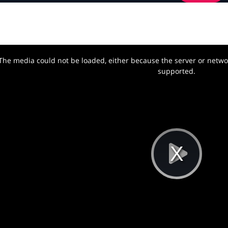
The media could not be loaded, either because the server or networ
w.
supported.
Pla