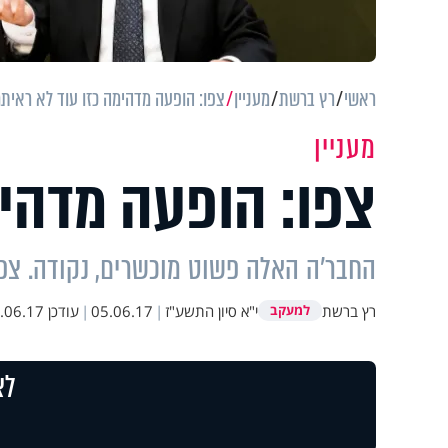
ראשי
רץ ברשת
מעניין
צפו: הופעה מדהימה כזו עוד לא ראית
מעניין
צפו: הופעה מדהימ
החבר'ה האלה פשוט מוכשרים, נקודה. צפ
רץ ברשת
י"א סיון התשע"ז
|
05.06.17
|
עודכן
6.17 13:19
למעקב
לצ