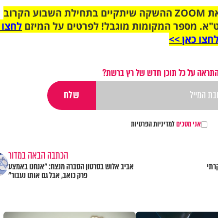
הצטרפו לקבוצת הוואטסאפ לקראת ZOOM ההשקה שיתקיים בתחילת השבוע הקרוב
"א. מספר המקומות מוגבל! לפרטים על המיזם
לחצו 
חצו כאן >>
התראה על כל תוכן חדש של רץ ברשת?
אני מסכים
למדיניות הפרטיות
הכתבה הבאה במדור
רתי
אביב אלוש בסרטון הסברה מנצח: "אנחנו באמצע
פרק כואב, אבל גם אותו נעבור"