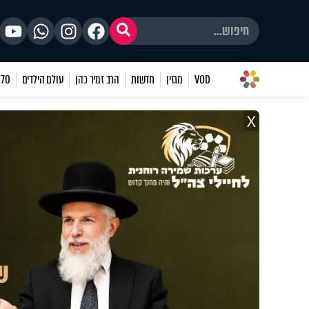
VOD
מגזין
חדשות
הרב זמיר כהן
עולם הילדים
70 שאלות
X