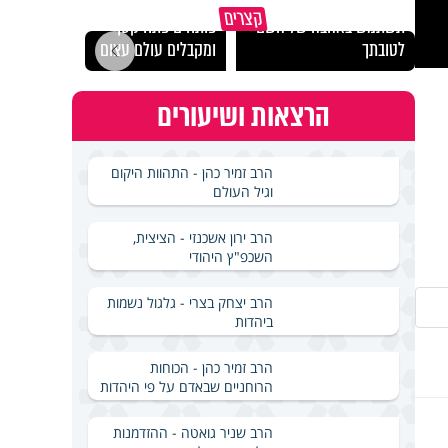
מכילי
קצרים
תשתמש באהבה של השם
פותחים פתח קטן -
במבחן
לטובתך
ומקבלים עולם עצום
ואלתר
הרצאות ושיעורים
הרב זמיר כהן - התהוות היקום
וגיל העולם
הרב ירון אשכנזי - הציצית,
השכפ"ץ היהודי
הרב יצחק בצרי - גלגול נשמות
ביהדות
הרב זמיר כהן - הכוחות
הרוחניים שבאדם על פי היהדות
הרב שניר גואטה - ההזדמנות