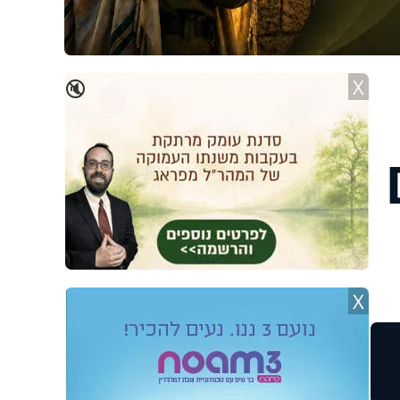
X
🔇
X