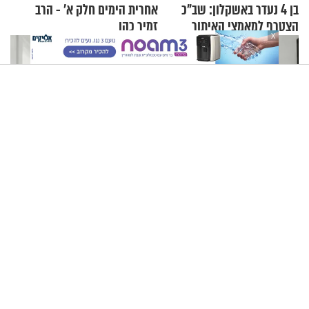
בן 4 נעדר באשקלון: שב"כ
אחרית הימים חלק א’ - הרב
הצטרף למאמצי האיתור
זמיר כהן
X
7 דרכים לגרום למסדרון להיות החלל הכי מפתיע בבית