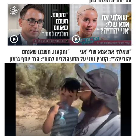
עם יהודית ואלתר כהן
"שאלתי את אמא שלי 'אני
"נתקענו. חשבנו שאנחנו
יהודייה?'": קטרין נמני על מסע
הולכים למות": הרב יוסף גרמון
ההתחזקות המרגש
בריאיון מרתק