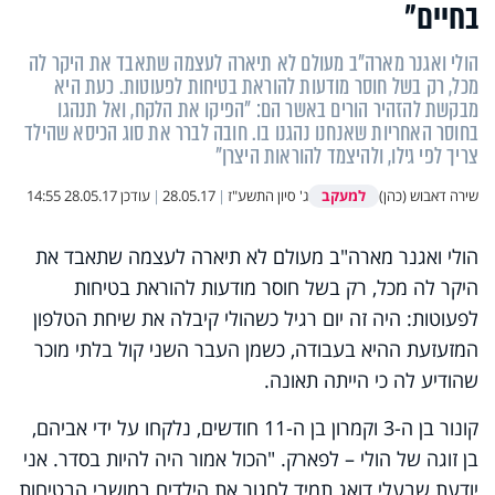
בחיים"
הולי ואגנר מארה"ב מעולם לא תיארה לעצמה שתאבד את היקר לה
מכל, רק בשל חוסר מודעות להוראת בטיחות לפעוטות. כעת היא
מבקשת להזהיר הורים באשר הם: "הפיקו את הלקח, ואל תנהגו
בחוסר האחריות שאנחנו נהגנו בו. חובה לברר את סוג הכיסא שהילד
צריך לפי גילו, ולהיצמד להוראות היצרן"
למעקב
שירה דאבוש (כהן)
ג' סיון התשע"ז
|
28.05.17
|
עודכן
28.05.17 14:55
הולי ואגנר מארה"ב מעולם לא תיארה לעצמה שתאבד את
היקר לה מכל, רק בשל חוסר מודעות להוראת בטיחות
לפעוטות: היה זה יום רגיל כשהולי קיבלה את שיחת הטלפון
המזעזעת ההיא בעבודה, כשמן העבר השני קול בלתי מוכר
שהודיע לה כי הייתה תאונה.
קונור בן ה-3 וקמרון בן ה-11 חודשים, נלקחו על ידי אביהם,
בן זוגה של הולי – לפארק. "הכול אמור היה להיות בסדר. אני
יודעת שבעלי דואג תמיד לחגור את הילדים במושבי הבטיחות