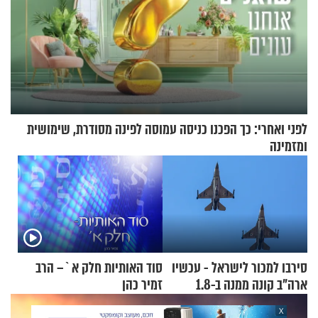
לפני ואחרי: כך הפכנו כניסה עמוסה לפינה מסודרת, שימושית
ומזמינה
סירבו למכור לישראל - עכשיו
סוד האותיות חלק א`– הרב
ארה"ב קונה ממנה ב-1.8
זמיר כהן
מיליארד דולר
X