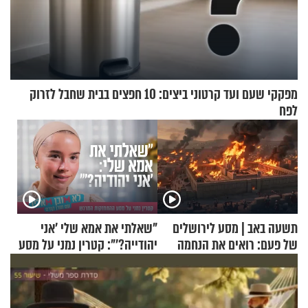
מפקקי שעם ועד קרטוני ביצים: 10 חפצים בבית שחבל לזרוק
לפח
תשעה באב | מסע לירושלים
"שאלתי את אמא שלי 'אני
של פעם: רואים את הנחמה
יהודייה?'": קטרין נמני על מסע
ההתחזקות המרגש