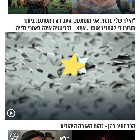
"הילד שלי נחטף. אני מתחננת,
העבודה המסוכנת ביותר
תעזרו לי להחזיר אותו": אמא
בבריטניה אינה באתרי בנייה
של יובל בן ה-4 בריאיון דומע
אלא דווקא בשדות
הרב זמיר כהן - זהות האומה היהודית