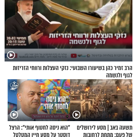
הרב זמיר כהן בשיעורו השבועי: נזקי העצלות ורווחי הזריזות
לגוף ולנשמה
תשעה באב | מסע לירושלים
"הוא ניסה לחטוף אותי": הרצל
של פעם: מתחת לרחובות
דוסטר על מסע חייו המטלטל