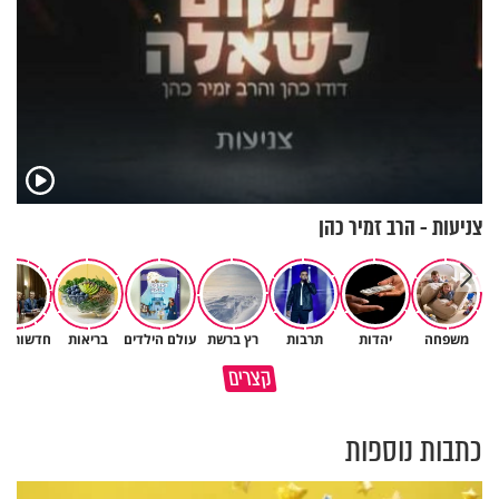
צניעות - הרב זמיר כהן
משפחה
יהדות
תרבות
רץ ברשת
עולם הילדים
בריאות
חדשות הי
מתכון לסלמון בתנור של השף אבי
קצרים
כך חוזר אליכם טוב באופן אוטמטי
לוי
כתבות נוספות