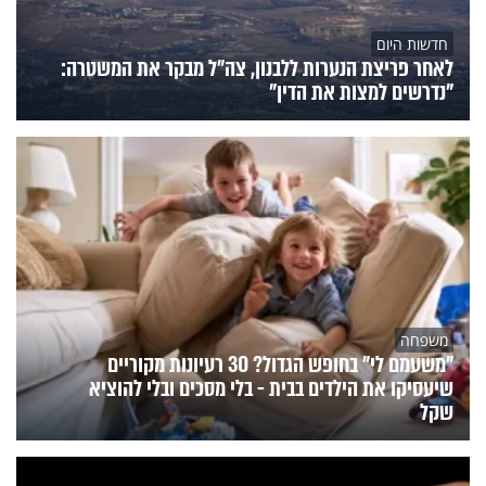
חדשות היום
לאחר פריצת הנערות ללבנון, צה״ל מבקר את המשטרה:
"נדרשים למצות את הדין"
משפחה
"משעמם לי" בחופש הגדול? 30 רעיונות מקוריים
שיעסיקו את הילדים בבית - בלי מסכים ובלי להוציא
שקל