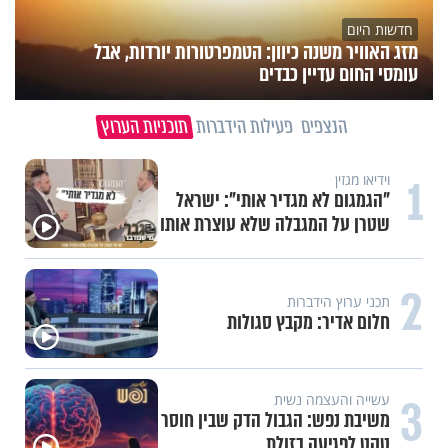
חדשות היום
מזג האוויר משנה כיוון: הטמפרטורות יורדות, אבל
עומסי החום עדיין כבדים
הנצפים
פעילות הידברות
תוכניות הערוץ
1
וידיאו מגזין
"הגמגום לא מגדיר אותי": ישראל
שטרן על המגבלה שלא עוצרת אותו
2
תכני ערוץ הידברות
חלום אדיר: מקבץ סגולות
3
עשייה והעצמה נשית
משיבת נפש: הגבול הדק שבין חוסר
טקט לפגיעה בזולת