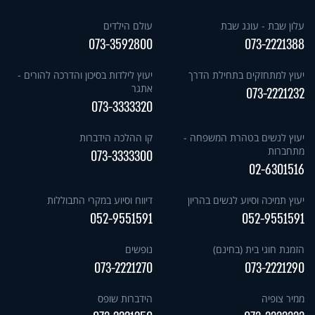
עלון שבת - עונג שבת
עולם הילדים
073-3592800
073-2221388
יעוץ למתחזקים בתחילת הדרך
יעוץ לילדות בסיכון והדרכה להורים -
אתגר
073-2221232
073-3333320
יעוץ לנשים בטהרת המשפחה -
קו ההלכה הידברות
מתחברות
073-3333300
02-6301516
יעוץ תמיכה וסיוע לנשים בהריון
דיווח וסיוע במקרי התבוללות
052-9551591
052-9551591
הזמנת חוגי בית (בחינם)
נופשים
073-2221270
073-2221290
ממיר צופיה
הידברות שופס