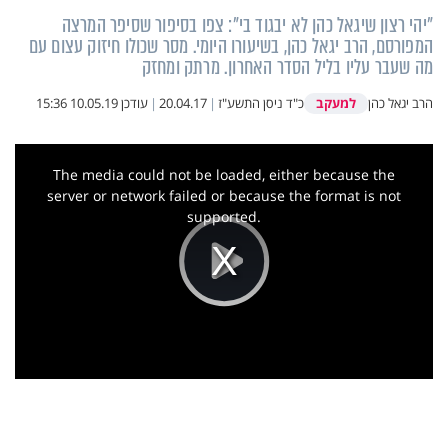
"יהי רצון שיגאל כהן לא יבגוד בי": צפו בסיפור שסיפר המרצה
המפורסם, הרב יגאל כהן, בשיעורו היומי. מסר שכולו חיזוק עצום עם
מה שעבר עליו בליל הסדר האחרון. מרתק ומחזק
למעקב
הרב יגאל כהן
כ"ד ניסן התשע"ז
|
20.04.17
|
עודכן
10.05.19 15:36
This
is
a
The media could not be loaded, either because the
modal
window.
server or network failed or because the format is not
supported.
Play
Video