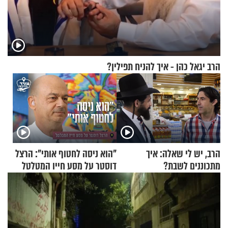
הרב יגאל כהן - איך להניח תפילין?
הרב, יש לי שאלה: איך
"הוא ניסה לחטוף אותי": הרצל
מתכוננים לשבת?
דוסטר על מסע חייו המטלטל