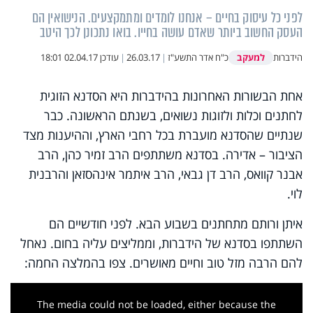
לפני כל עיסוק בחיים – אנחנו לומדים ומתמקצעים. הנישואין הם
העסק החשוב ביותר שאדם עושה בחייו. בואו נתכונן לכך היטב
למעקב
הידברות
כ"ח אדר התשע"ז
|
26.03.17
|
עודכן
02.04.17 18:01
אחת הבשורות האחרונות בהידברות היא הסדנא הזוגית
לחתנים וכלות ולזוגות נשואים, בשנתם הראשונה. כבר
שנתיים שהסדנא מועברת בכל רחבי הארץ, וההיענות מצד
הציבור – אדירה. בסדנא משתתפים הרב זמיר כהן, הרב
אבנר קוואס, הרב דן גבאי, הרב איתמר אינהסזאן והרבנית
לוי.
איתן ורותם מתחתנים בשבוע הבא. לפני חודשיים הם
השתתפו בסדנא של הידברות, וממליצים עליה בחום. נאחל
להם הרבה מזל טוב וחיים מאושרים. צפו בהמלצה החמה:
This
is
a
The media could not be loaded, either because the
modal