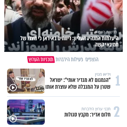
חדשות היום
היעלמות המנהיג העליון: דיווחים באיראן כי מצבו של
חמינאי קשה
הנצפים
פעילות הידברות
תוכניות הערוץ
1
וידיאו מגזין
"הגמגום לא מגדיר אותי": ישראל
שטרן על המגבלה שלא עוצרת אותו
2
תכני ערוץ הידברות
חלום אדיר: מקבץ סגולות