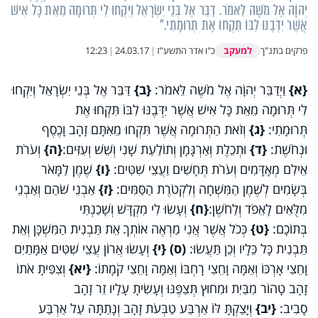
יְהוָֹה אֶל מֹשֶׁה לֵּאמֹר. דַּבֵּר אֶל בְּנֵי יִשְׂרָאֵל וְיִקְחוּ לִי תְּרוּמָה מֵאֵת כָּל אִישׁ
אֲשֶׁר יִדְּבֶנּוּ לִבּוֹ תִּקְחוּ אֶת תְּרוּמָתִי."
למעקב
פרקים בתנ"ך
כ"ו אדר התשע"ז
|
24.03.17
|
12:23
{א}
וַיְדַבֵּר יְהוָֹה אֶל מֹשֶׁה לֵּאמֹר:
{ב}
דַּבֵּר אֶל בְּנֵי יִשְׂרָאֵל וְיִקְחוּ
לִי תְּרוּמָה מֵאֵת כָּל אִישׁ אֲשֶׁר יִדְּבֶנּוּ לִבּוֹ תִּקְחוּ אֶת
תְּרוּמָתִי:
{ג}
וְזֹאת הַתְּרוּמָה אֲשֶׁר תִּקְחוּ מֵאִתָּם זָהָב וָכֶסֶף
וּנְחֹשֶׁת:
{ד}
וּתְכֵלֶת וְאַרְגָּמָן וְתוֹלַעַת שָׁנִי וְשֵׁשׁ וְעִזִּים:
{ה}
וְעֹרֹת
אֵילִם מְאָדָּמִים וְעֹרֹת תְּחָשִׁים וַעֲצֵי שִׁטִּים:
{ו}
שֶׁמֶן לַמָּאֹר
בְּשָׂמִים לְשֶׁמֶן הַמִּשְׁחָה וְלִקְטֹרֶת הַסַּמִּים:
{ז}
אַבְנֵי שֹׁהַם וְאַבְנֵי
מִלֻּאִים לָאֵפֹד וְלַחֹשֶׁן:
{ח}
וְעָשׂוּ לִי מִקְדָּשׁ וְשָׁכַנְתִּי
בְּתוֹכָם:
{ט}
כְּכֹל אֲשֶׁר אֲנִי מַרְאֶה אוֹתְךָ אֵת תַּבְנִית הַמִּשְׁכָּן וְאֵת
תַּבְנִית כָּל כֵּלָיו וְכֵן תַּעֲשׂוּ:
(ס)
{י}
וְעָשׂוּ אֲרוֹן עֲצֵי שִׁטִּים אַמָּתַיִם
וָחֵצִי אָרְכּוֹ וְאַמָּה וָחֵצִי רָחְבּוֹ וְאַמָּה וָחֵצִי קֹמָתוֹ:
{יא}
וְצִפִּיתָ אֹתוֹ
זָהָב טָהוֹר מִבַּיִת וּמִחוּץ תְּצַפֶּנּוּ וְעָשִׂיתָ עָלָיו זֵר זָהָב
סָבִיב:
{יב}
וְיָצַקְתָּ לּוֹ אַרְבַּע טַבְּעֹת זָהָב וְנָתַתָּה עַל אַרְבַּע