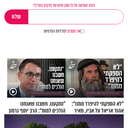
רוצה התראה על כל תוכן חדש של פרקים בתנ"ך?
אני מסכים
למדיניות הפרטיות
"לא הספקתי להיפרד ממנו":
"נתקענו. חשבנו שאנחנו
אהוד אריאל על אביו, מאיר
הולכים למות": הרב יוסף גרמון
אריאל ז"ל
בריאיון מרתק