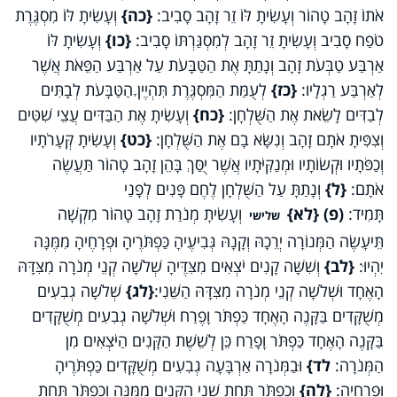
אֹתוֹ זָהָב טָהוֹר וְעָשִׂיתָ לּוֹ זֵר זָהָב סָבִיב:
{כה}
וְעָשִׂיתָ לּוֹ מִסְגֶּרֶת
טֹפַח סָבִיב וְעָשִׂיתָ זֵר זָהָב לְמִסְגַּרְתּוֹ סָבִיב:
{כו}
וְעָשִׂיתָ לּוֹ
אַרְבַּע טַבְּעֹת זָהָב וְנָתַתָּ אֶת הַטַּבָּעֹת עַל אַרְבַּע הַפֵּאֹת אֲשֶׁר
לְאַרְבַּע רַגְלָיו:
{כז}
לְעֻמַּת הַמִּסְגֶּרֶת תִּהְיֶיןָ הַטַּבָּעֹת לְבָתִּים
לְבַדִּים לָשֵׂאת אֶת הַשֻּׁלְחָן:
{כח}
וְעָשִׂיתָ אֶת הַבַּדִּים עֲצֵי שִׁטִּים
וְצִפִּיתָ אֹתָם זָהָב וְנִשָּׂא בָם אֶת הַשֻּׁלְחָן:
{כט}
וְעָשִׂיתָ קְּעָרֹתָיו
וְכַפֹּתָיו וּקְשׂוֹתָיו וּמְנַקִּיֹּתָיו אֲשֶׁר יֻסַּךְ בָּהֵן זָהָב טָהוֹר תַּעֲשֶׂה
אֹתָם:
{ל}
וְנָתַתָּ עַל הַשֻּׁלְחָן לֶחֶם פָּנִים לְפָנַי
תָּמִיד:
(פ)
{לא}
וְעָשִׂיתָ מְנֹרַת זָהָב טָהוֹר מִקְשָׁה
שלישי
תֵּיעָשֶׂה הַמְּנוֹרָה יְרֵכָהּ וְקָנָהּ גְּבִיעֶיהָ כַּפְתֹּרֶיהָ וּפְרָחֶיהָ מִמֶּנָּה
יִהְיוּ:
{לב}
וְשִׁשָּׁה קָנִים יֹצְאִים מִצִּדֶּיהָ שְׁלֹשָׁה קְנֵי מְנֹרָה מִצִּדָּהּ
הָאֶחָד וּשְׁלֹשָׁה קְנֵי מְנֹרָה מִצִּדָּהּ הַשֵּׁנִי:
{לג}
שְׁלֹשָׁה גְבִעִים
מְשֻׁקָּדִים בַּקָּנֶה הָאֶחָד כַּפְתֹּר וָפֶרַח וּשְׁלֹשָׁה גְבִעִים מְשֻׁקָּדִים
בַּקָּנֶה הָאֶחָד כַּפְתֹּר וָפָרַח כֵּן לְשֵׁשֶׁת הַקָּנִים הַיֹּצְאִים מִן
הַמְּנֹרָה:
לד}
וּבַמְּנֹרָה אַרְבָּעָה גְבִעִים מְשֻׁקָּדִים כַּפְתֹּרֶיהָ
וּפְרָחֶיהָ:
{לה}
וְכַפְתֹּר תַּחַת שְׁנֵי הַקָּנִים מִמֶּנָּה וְכַפְתֹּר תַּחַת