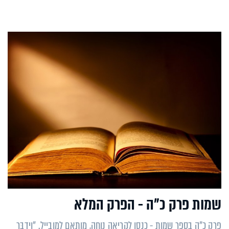
שמות פרק כ"ה - הפרק המלא
פרק כ"ה בספר שמות - כנסו לקריאה נוחה, מותאם למובייל. "וַיְדַבֵּר