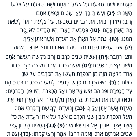
פַּעֲמֹתָיו וּשְׁתֵּי טַבָּעֹת עַל צַלְעוֹ הָאֶחָת וּשְׁתֵּי טַבָּעֹת עַל צַלְעוֹ
הַשֵּׁנִית:
{יג}
וְעָשִׂיתָ בַדֵּי עֲצֵי שִׁטִּים וְצִפִּיתָ אֹתָם
זָהָב:
{יד}
וְהֵבֵאתָ אֶת הַבַּדִּים בַּטַּבָּעֹת עַל צַלְעֹת הָאָרֹן לָשֵׂאת
אֶת הָאָרֹן בָּהֶם:
{טו}
בְּטַבְּעֹת הָאָרֹן יִהְיוּ הַבַּדִּים לֹא יָסֻרוּ
מִמֶּנּוּ:
{טז}
וְנָתַתָּ אֶל הָאָרֹן אֵת הָעֵדֻת אֲשֶׁר אֶתֵּן אֵלֶיךָ:
{יז}
וְעָשִׂיתָ כַפֹּרֶת זָהָב טָהוֹר אַמָּתַיִם וָחֵצִי אָרְכָּהּ וְאַמָּה
שני
וָחֵצִי רָחְבָּהּ:
{יח}
וְעָשִׂיתָ שְׁנַיִם כְּרֻבִים זָהָב מִקְשָׁה תַּעֲשֶׂה אֹתָם
מִשְּׁנֵי קְצוֹת הַכַּפֹּרֶת:
{יט}
וַעֲשֵׂה כְּרוּב אֶחָד מִקָּצָה מִזֶּה וּכְרוּב
אֶחָד מִקָּצָה מִזֶּה מִן הַכַּפֹּרֶת תַּעֲשׂוּ אֶת הַכְּרֻבִים עַל שְׁנֵי
קְצוֹתָיו:
{כ}
וְהָיוּ הַכְּרֻבִים פֹּרְשֵׂי כְנָפַיִם לְמַעְלָה סֹכְכִים בְּכַנְפֵיהֶם
עַל הַכַּפֹּרֶת וּפְנֵיהֶם אִישׁ אֶל אָחִיו אֶל הַכַּפֹּרֶת יִהְיוּ פְּנֵי הַכְּרֻבִים:
{כא}
וְנָתַתָּ אֶת הַכַּפֹּרֶת עַל הָאָרֹן מִלְמָעְלָה וְאֶל הָאָרֹן תִּתֵּן אֶת
הָעֵדֻת אֲשֶׁר אֶתֵּן אֵלֶיךָ:
{כב}
וְנוֹעַדְתִּי לְךָ שָׁם וְדִבַּרְתִּי אִתְּךָ
מֵעַל הַכַּפֹּרֶת מִבֵּין שְׁנֵי הַכְּרֻבִים אֲשֶׁר עַל אֲרוֹן הָעֵדֻת אֵת כָּל
אֲשֶׁר אֲצַוֶּה אוֹתְךָ אֶל בְּנֵי יִשְׂרָאֵל:
(פ)
{כג}
וְעָשִׂיתָ שֻׁלְחָן עֲצֵי
שִׁטִּים אַמָּתַיִם אָרְכּוֹ וְאַמָּה רָחְבּוֹ וְאַמָּה וָחֵצִי קֹמָתוֹ:
{כד}
וְצִפִּיתָ