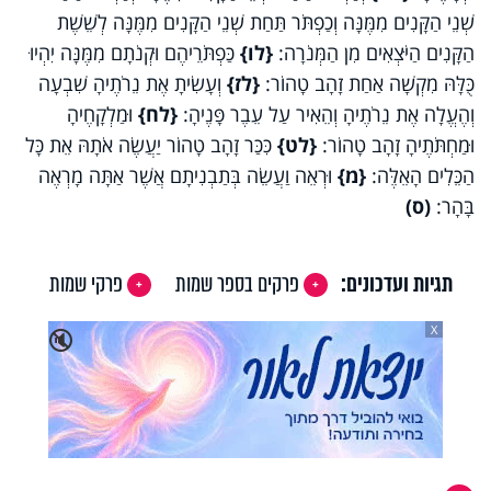
שְׁנֵי הַקָּנִים מִמֶּנָּה וְכַפְתֹּר תַּחַת שְׁנֵי הַקָּנִים מִמֶּנָּה לְשֵׁשֶׁת
הַקָּנִים הַיֹּצְאִים מִן הַמְּנֹרָה:
{לו}
כַּפְתֹּרֵיהֶם וּקְנֹתָם מִמֶּנָּה יִהְיוּ
כֻּלָּהּ מִקְשָׁה אַחַת זָהָב טָהוֹר:
{לז}
וְעָשִׂיתָ אֶת נֵרֹתֶיהָ שִׁבְעָה
וְהֶעֱלָה אֶת נֵרֹתֶיהָ וְהֵאִיר עַל עֵבֶר פָּנֶיהָ:
{לח}
וּמַלְקָחֶיהָ
וּמַחְתֹּתֶיהָ זָהָב טָהוֹר:
{לט}
כִּכַּר זָהָב טָהוֹר יַעֲשֶׂה אֹתָהּ אֵת כָּל
הַכֵּלִים הָאֵלֶּה:
{מ}
וּרְאֵה וַעֲשֵׂה בְּתַבְנִיתָם אֲשֶׁר אַתָּה מָרְאֶה
בָּהָר:
(ס)
תגיות ועדכונים:
פרקים בספר שמות
פרקי שמות
X
🔇