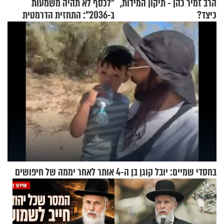
הרב זמיר כהן - תיקון המידות,
"לכסף לא תהיה משמעות
כיצד?
ב-2036": התחזית הדרמטית
של אילון מאסק על עתיד
הכלכלה
בחסדי שמיים: יובל קוגן בן ה-4 אותר לאחר יממה של חיפושים