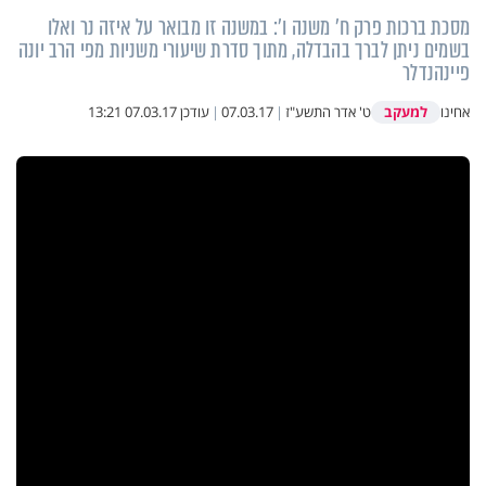
מסכת ברכות פרק ח' משנה ו': במשנה זו מבואר על איזה נר ואלו
בשמים ניתן לברך בהבדלה, מתוך סדרת שיעורי משניות מפי הרב יונה
פיינהנדלר
למעקב
אחינו
ט' אדר התשע"ז
|
07.03.17
|
עודכן
07.03.17 13:21