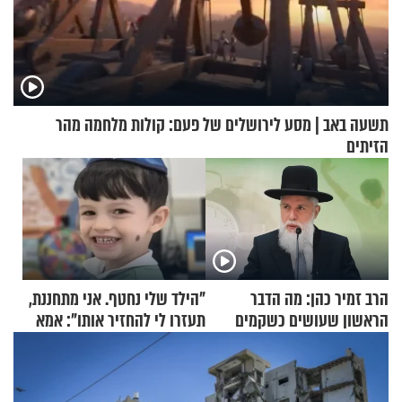
תשעה באב | מסע לירושלים של פעם: קולות מלחמה מהר
הזיתים
הרב זמיר כהן: מה הדבר
"הילד שלי נחטף. אני מתחננת,
הראשון שעושים כשקמים
תעזרו לי להחזיר אותו": אמא
בבוקר?
של יובל בן ה-4 בריאיון דומע