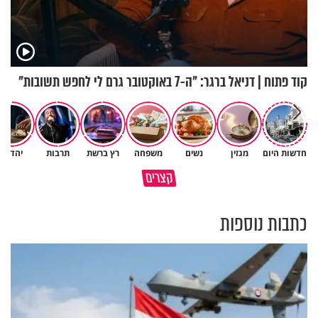
קוד פתוח | דניאל ברגר: "ה-7 באוקטובר גרם לי לחפש תשובות"
חדשות היום
מגזין
נשים
משפחה
רץ ברשת
תרבות
יהדות
באיזה אופן מותר לחתוך נייר
קצרים
בשבת?
המפגש איתה שינה את חיי
כתבות נוספות