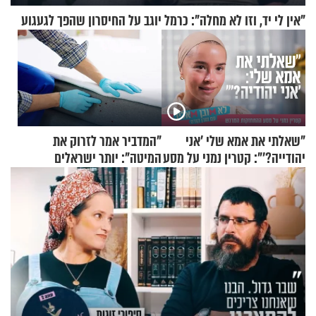
"אין לי יד, וזו לא מחלה": כרמל יוגב על החיסרון שהפך לגעגוע
"שאלתי את אמא שלי 'אני
"המדביר אמר לזרוק את
יהודייה?'": קטרין נמני על מסע
המיטה": יותר ישראלים
ההתחזקות המרגש
מדווחים על מכת פשפשי
המיטה