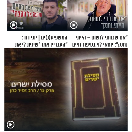
"אם שכחתי לנשום – הייתי
המשפיע(נ)ים | יוני דוד:
נחנק": יוחאי לוי בסיפור חיים
"העבריין אמר 'שינית לי את
מעורר השראה
החיים מהקצה אל הקצה'"