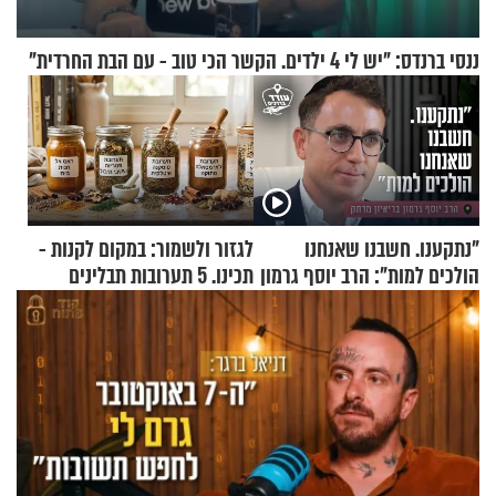
ננסי ברנדס: "יש לי 4 ילדים. הקשר הכי טוב - עם הבת החרדית"
"נתקענו. חשבנו שאנחנו
לגזור ולשמור: במקום לקנות -
הולכים למות": הרב יוסף גרמון
תכינו. 5 תערובות תבלינים
בריאיון מרתק
שמתאימות להכל