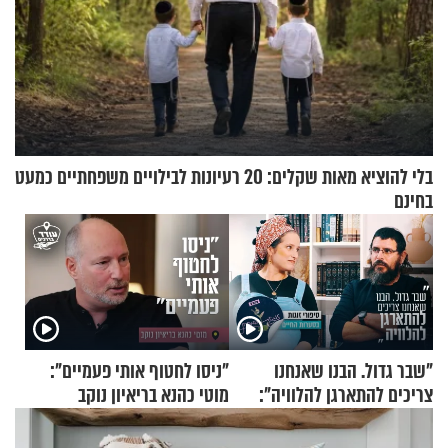
בלי להוציא מאות שקלים: 20 רעיונות לבילויים משפחתיים כמעט
בחינם
"שבר גדול. הבנו שאנחנו
"ניסו לחטוף אותי פעמיים":
צריכים להתארגן להלוויה":
מוטי כהנא בריאיון נוקב
זוגיות במבחן, הפעם עם מרים
וגד דנינו