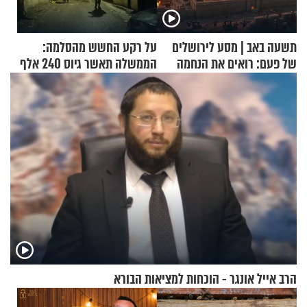
תשעה באב | מסע לירושלים
על רקע החשש מהסלמה:
של פעם: רואים את הנחמה
הממשלה תאשר גיוס 240 אלף
אנשי מילואים
הרב אייל אונגר - הוכחות למציאות הבורא