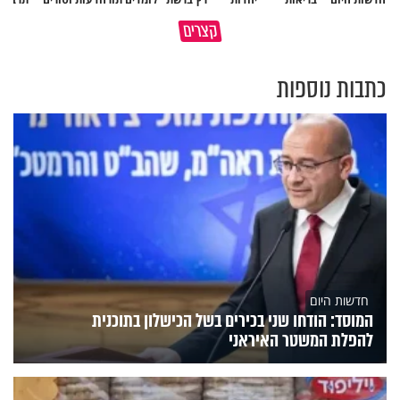
פותחים פתח קטן - ומקבלים עול
קצרים
תשתמש באהבה של השם לטובתך
עצום
כתבות נוספות
חדשות היום
המוסד: הודחו שני בכירים בשל הכישלון בתוכנית
להפלת המשטר האיראני