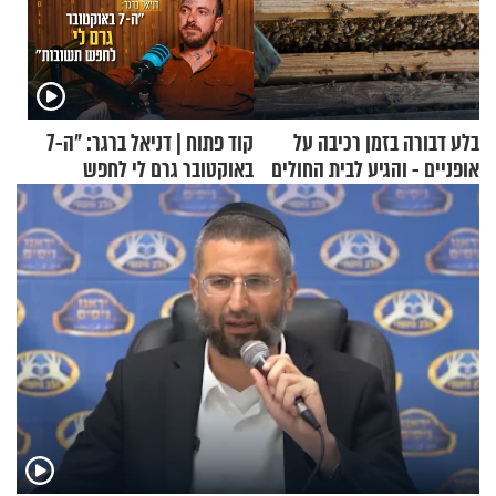
בלע דבורה בזמן רכיבה על
קוד פתוח | דניאל ברגר: "ה-7
אופניים - והגיע לבית החולים
באוקטובר גרם לי לחפש
במצב מסכן חיים
תשובות"