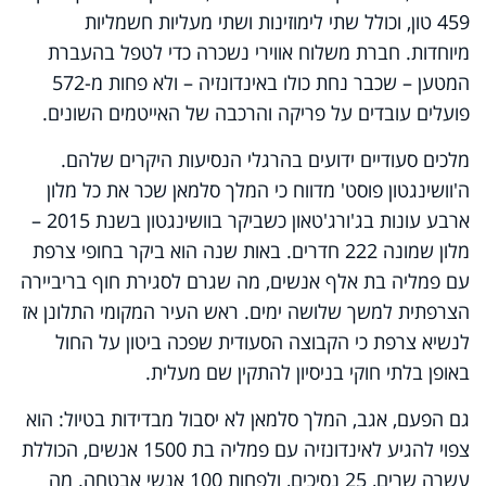
459 טון, וכולל שתי לימוזינות ושתי מעליות חשמליות
מיוחדות. חברת משלוח אווירי נשכרה כדי לטפל בהעברת
המטען – שכבר נחת כולו באינדונזיה – ולא פחות מ-572
פועלים עובדים על פריקה והרכבה של האייטמים השונים.
מלכים סעודיים ידועים בהרגלי הנסיעות היקרים שלהם.
ה'וושינגטון פוסט' מדווח כי המלך סלמאן שכר את כל מלון
ארבע עונות בג'ורג'טאון כשביקר בוושינגטון בשנת 2015 –
מלון שמונה 222 חדרים. באות שנה הוא ביקר בחופי צרפת
עם פמליה בת אלף אנשים, מה שגרם לסגירת חוף בריביירה
הצרפתית למשך שלושה ימים. ראש העיר המקומי התלונן אז
לנשיא צרפת כי הקבוצה הסעודית שפכה ביטון על החול
באופן בלתי חוקי בניסיון להתקין שם מעלית.
גם הפעם, אגב, המלך סלמאן לא יסבול מבדידות בטיול: הוא
צפוי להגיע לאינדונזיה עם פמליה בת 1500 אנשים, הכוללת
עשרה שרים, 25 נסיכים, ולפחות 100 אנשי אבטחה. מה