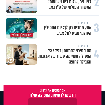
2
לזיווגים, שלום בית וישועות:
המשדר העולמי של ט"ו באב
3
תכני הידברות
אחי, מחכים רק לך: יום התפילין
העולמי מגיע לתל אביב
תכני הידברות
4
מה הסיכוי להתחתן בגיל 37?
הפעולה שסיימה עשור של אכזבות
והובילה לחופה
אל תפספסו אף עדכון:
הרשמו לרשימת התפוצה שלנו