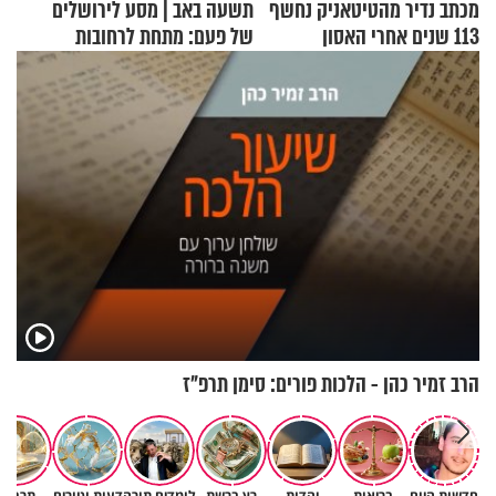
מכתב נדיר מהטיטאניק נחשף
תשעה באב | מסע לירושלים
113 שנים אחרי האסון
של פעם: מתחת לרחובות
ירושלים
הרב זמיר כהן - הלכות פורים: סימן תרפ"ז
חדשות היום
בריאות
יהדות
רץ ברשת
לומדים תורה
דעות וטורים
תרבות