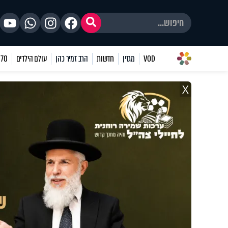
VOD
מגזין
חדשות
הרב זמיר כהן
עולם הילדים
70 שאלות
X