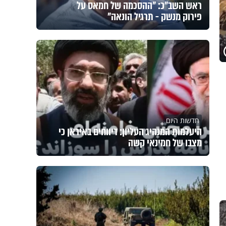
ראש השב"כ: "ההסכמה של חמאס על
פירוק מנשק - תרגיל הונאה"
חדשות היום
היעלמות המנהיג העליון: דיווחים באיראן כי
מצבו של חמינאי קשה