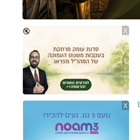
X
🔇
X