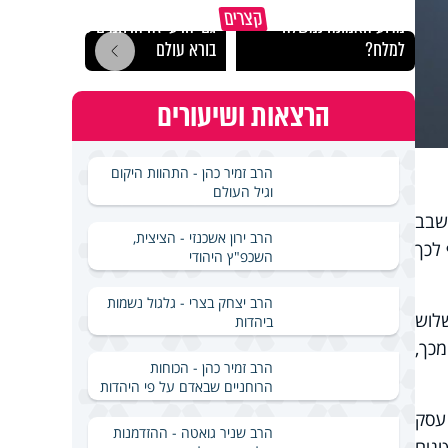
קצרים
מדוע האמונה נמשלה
גם ׳הרע׳ זה הרחמים של
האם מ
למלח?
בורא עולם
בשבת
הרצאות ושיעורים
הרב זמיר כהן - התהוות היקום
וגיל העולם
שבב
הרב ירון אשכנזי - הציצית,
לכך
השכפ"ץ היהודי
הרב יצחק בצרי - גלגול נשמות
לוש
ביהדות
בהלים מכך,
הרב זמיר כהן - הכוחות
הרוחניים שבאדם על פי היהדות
 עסק
הרב שניר גואטה - ההזדמנות
נים