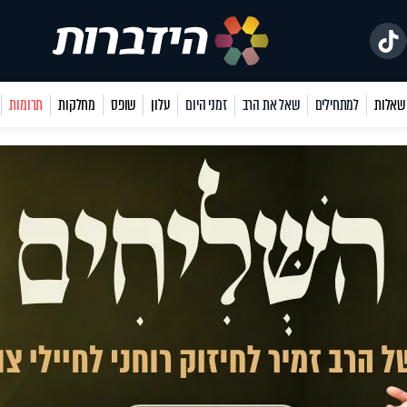
למתחילים
שאל את הרב
זמני היום
עלון
שופס
מחלקות
תרומות