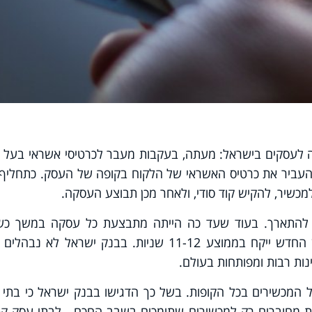
 לעסקים בישראל: מעתה, בעקבות מעבר לכרטיסי אשראי בעל 
העביר את כרטיס האשראי של הלקוח בקופה של העסק. כתחליף 
מכשיר, להקיש קוד סודי, ולאחר מכן תבוצע העסקה.
יות להתארך. בעוד שעד כה הייתה מתבצעת כל עסקה במשך כש
שניות, הרי שמעתה ביצוע עסקה באופן החדש ייקח בממוצע 11-12 שניות. בבנק ישראל לא נ
ות רבות ומפותחות בעולם.
ל המכשירים בכל הקופות. בשל כך הדגישו בבנק ישראל כי בתי
יות מחוברים רק למכשירים שתומכים בשבב החכם. לבתי עסק קט