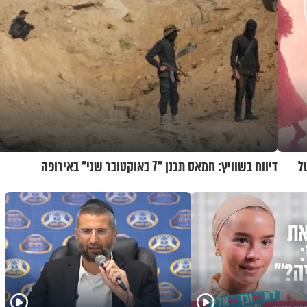
ל
דיווח בשוויץ: חמאס תכנן "7 באוקטובר שני" באירופה