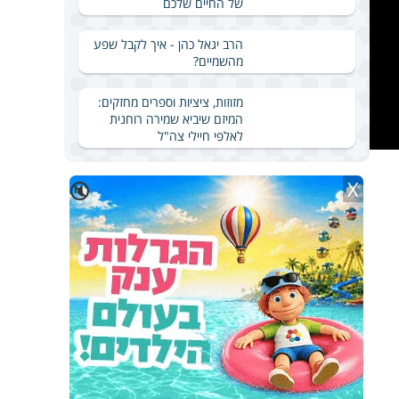
של החיים שלכם
הרב יגאל כהן - איך לקבל שפע
מהשמיים?
מזוזות, ציציות וספרים מחזקים:
המיזם שיביא שמירה רוחנית
לאלפי חיילי צה"ל
X
🔇