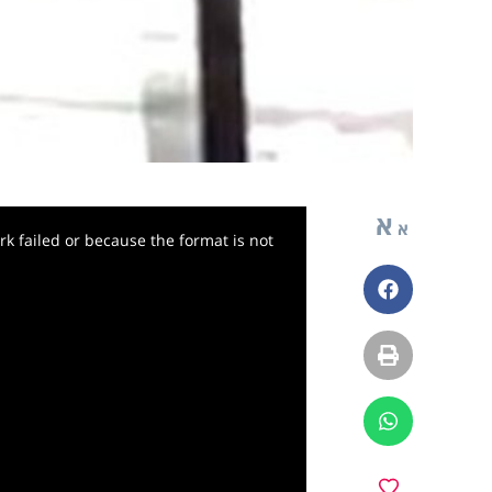
א
א
k failed or because the format is not
פייסבוק
הדפסה
ווטסאפ
מועדפים