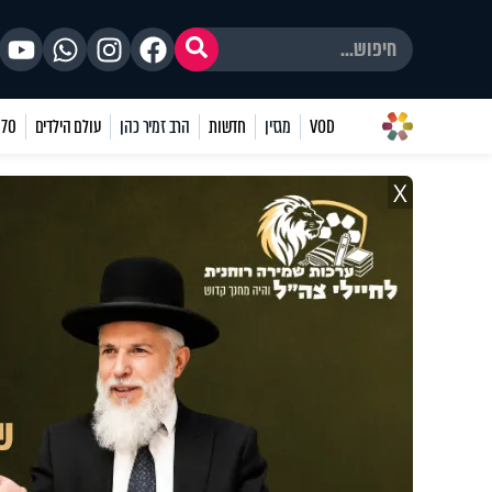
VOD
מגזין
חדשות
הרב זמיר כהן
עולם הילדים
70 שאלות
X