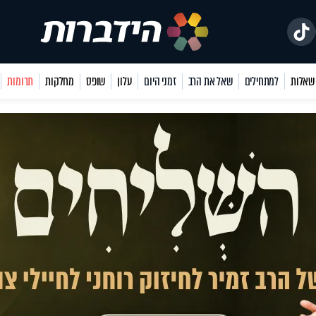
למתחילים
שאל את הרב
זמני היום
עלון
שופס
מחלקות
תרומות