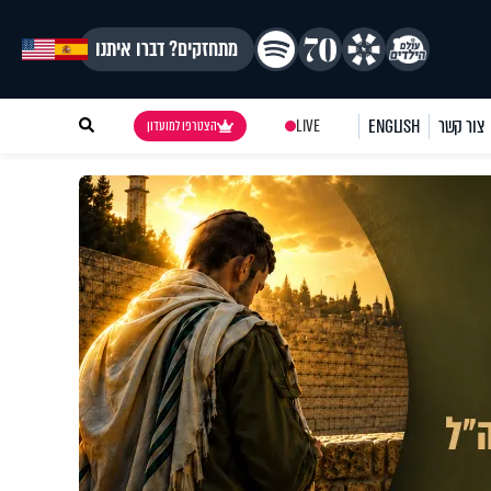
מתחזקים? דברו איתנו
צור קשר
ENGLISH
LIVE
הצטרפו למועדון