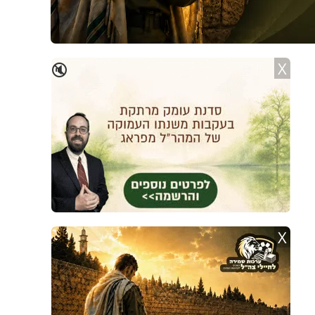
X
🔇
X