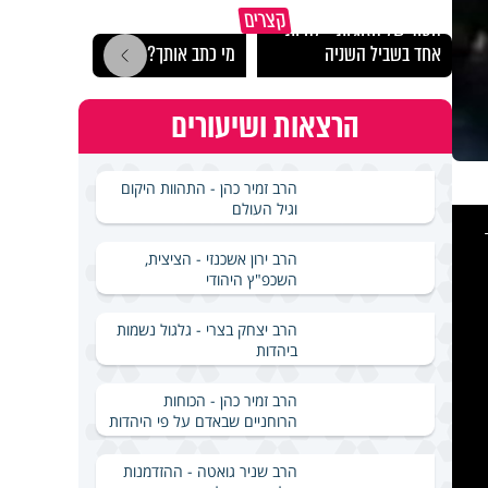
הרצל
קצרים
הסוד של הזוגיות - להיות
לארץ
אחד בשביל השניה
מי כתב אותך?
באירא
הרצאות ושיעורים
הרב זמיר כהן - התהוות היקום
וגיל העולם
This
is
a
modal
windo
הרב ירון אשכנזי - הציצית,
השכפ"ץ היהודי
הרב יצחק בצרי - גלגול נשמות
ביהדות
הרב זמיר כהן - הכוחות
הרוחניים שבאדם על פי היהדות
הרב שניר גואטה - ההזדמנות