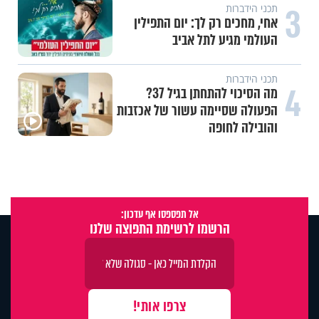
3
תכני הידברות
אחי, מחכים רק לך: יום התפילין
העולמי מגיע לתל אביב
תכני הידברות
4
מה הסיכוי להתחתן בגיל 37?
הפעולה שסיימה עשור של אכזבות
והובילה לחופה
אל תפספסו אף עדכון:
הרשמו לרשימת התפוצה שלנו