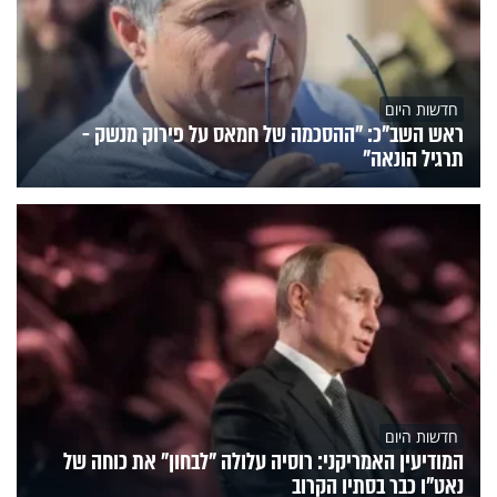
חדשות היום
ראש השב"כ: "ההסכמה של חמאס על פירוק מנשק -
תרגיל הונאה"
חדשות היום
המודיעין האמריקני: רוסיה עלולה "לבחון" את כוחה של
נאט"ו כבר בסתיו הקרוב