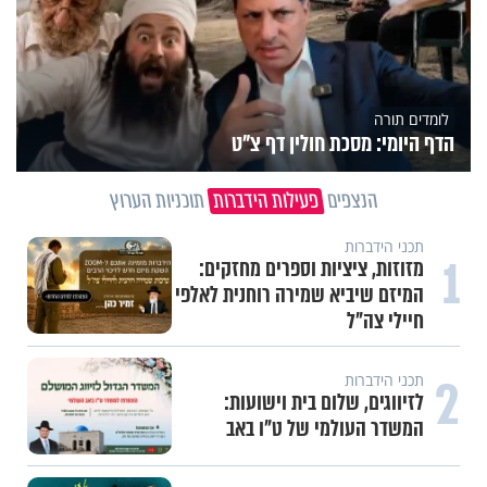
לומדים תורה
הדף היומי: מסכת חולין דף צ"ט
הנצפים
פעילות הידברות
תוכניות הערוץ
תכני הידברות
1
מזוזות, ציציות וספרים מחזקים:
המיזם שיביא שמירה רוחנית לאלפי
חיילי צה"ל
2
תכני הידברות
לזיווגים, שלום בית וישועות:
המשדר העולמי של ט"ו באב