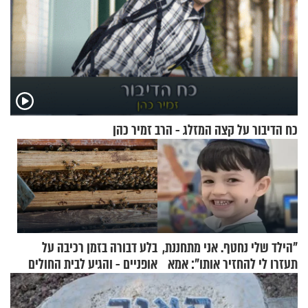
כח הדיבור על קצה המזלג - הרב זמיר כהן
"הילד שלי נחטף. אני מתחננת,
בלע דבורה בזמן רכיבה על
תעזרו לי להחזיר אותו": אמא
אופניים - והגיע לבית החולים
של יובל בן ה-4 בריאיון דומע
במצב מסכן חיים