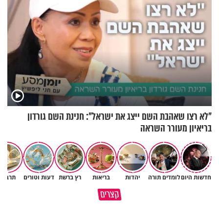
"לא רצו שאהבת השם ייצג את ישראל": חנינת השם גורדון
בריאיון מעורר השראה
חדשות היום
לומדים תורה
יהדות
בריאות
רץ ברשת
דעות וטורים
תרבות
גם ׳הרע׳ זה הרחמים של בורא
קצרים
מדוע האמונה נמשלה למלח?
עולם