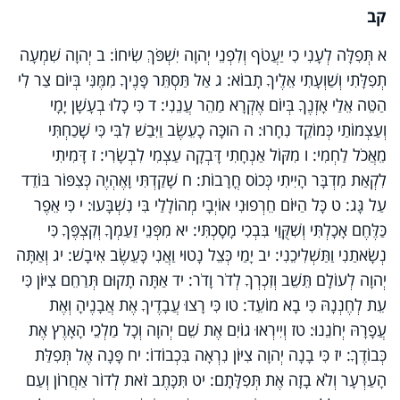
קב
א תְּפִלָּה לְעָנִי כִי יַעֲטֹף וְלִפְנֵי יְהוָה יִשְׁפֹּךְ שִׂיחוֹ: ב יְהוָה שִׁמְעָה
תְפִלָּתִי וְשַׁוְעָתִי אֵלֶיךָ תָבוֹא: ג אַל תַּסְתֵּר פָּנֶיךָ מִמֶּנִּי בְּיוֹם צַר לִי
הַטֵּה אֵלַי אָזְנֶךָ בְּיוֹם אֶקְרָא מַהֵר עֲנֵנִי: ד כִּי כָלוּ בְעָשָׁן יָמָי
וְעַצְמוֹתַי כְּמוֹקֵד נִחָרוּ: ה הוּכָּה כָעֵשֶׂב וַיִּבַשׁ לִבִּי כִּי שָׁכַחְתִּי
מֵאֲכֹל לַחְמִי: ו מִקּוֹל אַנְחָתִי דָּבְקָה עַצְמִי לִבְשָׂרִי: ז דָּמִיתִי
לִקְאַת מִדְבָּר הָיִיתִי כְּכוֹס חֳרָבוֹת: ח שָׁקַדְתִּי וָאֶהְיֶה כְּצִפּוֹר בּוֹדֵד
עַל גָּג: ט כָּל הַיּוֹם חֵרְפוּנִי אוֹיְבָי מְהוֹלָלַי בִּי נִשְׁבָּעוּ: י כִּי אֵפֶר
כַּלֶּחֶם אָכָלְתִּי וְשִׁקֻּוַי בִּבְכִי מָסָכְתִּי: יא מִפְּנֵי זַעַמְךָ וְקִצְפֶּךָ כִּי
נְשָׂאתַנִי וַתַּשְׁלִיכֵנִי: יב יָמַי כְּצֵל נָטוּי וַאֲנִי כָּעֵשֶׂב אִיבָשׁ: יג וְאַתָּה
יְהוָה לְעוֹלָם תֵּשֵׁב וְזִכְרְךָ לְדֹר וָדֹר: יד אַתָּה תָקוּם תְּרַחֵם צִיּוֹן כִּי
עֵת לְחֶנְנָהּ כִּי בָא מוֹעֵד: טו כִּי רָצוּ עֲבָדֶיךָ אֶת אֲבָנֶיהָ וְאֶת
עֲפָרָהּ יְחֹנֵנוּ: טז וְיִירְאוּ גוֹיִם אֶת שֵׁם יְהוָה וְכָל מַלְכֵי הָאָרֶץ אֶת
כְּבוֹדֶךָ: יז כִּי בָנָה יְהוָה צִיּוֹן נִרְאָה בִּכְבוֹדוֹ: יח פָּנָה אֶל תְּפִלַּת
הָעַרְעָר וְלֹא בָזָה אֶת תְּפִלָּתָם: יט תִּכָּתֶב זֹאת לְדוֹר אַחֲרוֹן וְעַם