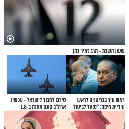
שעון השבת - הרב זמיר כהן
ראש עיר בבריטניה לראש
סירבו למכור לישראל - עכשיו
עיריית חיפה: ״נפעל לביטול
ארה"ב קונה ממנה ב-1.8
ברית הערים התאומות״
מיליארד דולר