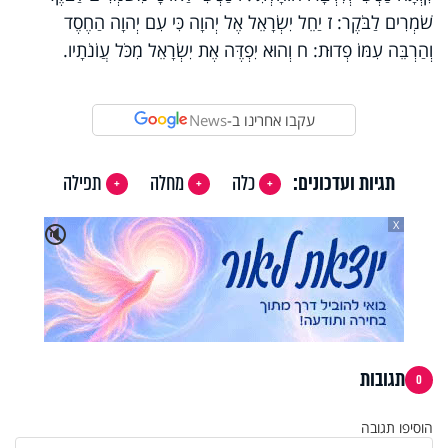
שֹׁמְרִים לַבֹּקֶר: ז יַחֵל יִשְׂרָאֵל אֶל יְהוָה כִּי עִם יְהוָה הַחֶסֶד
וְהַרְבֵּה עִמּוֹ פְדוּת: ח וְהוּא יִפְדֶּה אֶת יִשְׂרָאֵל מִכֹּל עֲוֹנֹתָיו.
עקבו אחרינו ב-
News
תגיות ועדכונים:
כלה
מחלה
תפילה
X
🔇
תגובות
0
הוסיפו תגובה