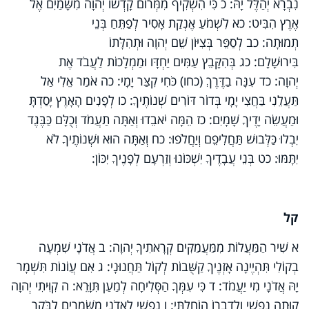
נִבְרָא יְהַלֶּל יָהּ: כ כִּי הִשְׁקִיף מִמְּרוֹם קָדְשׁוֹ יְהוָה מִשָּׁמַיִם אֶל
אֶרֶץ הִבִּיט: כא לִשְׁמֹעַ אֶנְקַת אָסִיר לְפַתֵּחַ בְּנֵי
תְמוּתָה: כב לְסַפֵּר בְּצִיּוֹן שֵׁם יְהוָה וּתְהִלָּתוֹ
בִּירוּשָׁלִָם: כג בְּהִקָּבֵץ עַמִּים יַחְדָּו וּמַמְלָכוֹת לַעֲבֹד אֶת
יְהוָה: כד עִנָּה בַדֶּרֶךְ (כחו) כֹּחִי קִצַּר יָמָי: כה אֹמַר אֵלִי אַל
תַּעֲלֵנִי בַּחֲצִי יָמָי בְּדוֹר דּוֹרִים שְׁנוֹתֶיךָ: כו לְפָנִים הָאָרֶץ יָסַדְתָּ
וּמַעֲשֵׂה יָדֶיךָ שָׁמָיִם: כז הֵמָּה יֹאבֵדוּ וְאַתָּה תַעֲמֹד וְכֻלָּם כַּבֶּגֶד
יִבְלוּ כַּלְּבוּשׁ תַּחֲלִיפֵם וְיַחֲלֹפוּ: כח וְאַתָּה הוּא וּשְׁנוֹתֶיךָ לֹא
יִתָּמּוּ: כט בְּנֵי עֲבָדֶיךָ יִשְׁכּוֹנוּ וְזַרְעָם לְפָנֶיךָ יִכּוֹן:
קל
א שִׁיר הַמַּעֲלוֹת מִמַּעֲמַקִּים קְרָאתִיךָ יְהוָה: ב אֲדֹנָי שִׁמְעָה
בְקוֹלִי תִּהְיֶינָה אָזְנֶיךָ קַשֻּׁבוֹת לְקוֹל תַּחֲנוּנָי: ג אִם עֲוֹנוֹת תִּשְׁמָר
יָהּ אֲדֹנָי מִי יַעֲמֹד: ד כִּי עִמְּךָ הַסְּלִיחָה לְמַעַן תִּוָּרֵא: ה קִוִּיתִי יְהוָה
קִוְּתָה נַפְשִׁי וְלִדְבָרוֹ הוֹחָלְתִּי: ו נַפְשִׁי לַאדֹנָי מִשֹּׁמְרִים לַבֹּקֶר