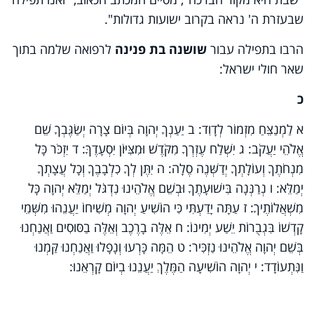
שבעזרת ה' נראה בקרוב ישועות גדולות".
הרבו בתפילה עבור
שושנה בת פנינה
לרפואה שלמה בתוך
שאר חולי ישראל:
כ
א לַמְנַצֵּחַ מִזְמוֹר לְדָוִד: ב יַעַנְךָ יְהוָה בְּיוֹם צָרָה יְשַׂגֶּבְךָ שֵׁם
אֱלֹהֵי יַעֲקֹב: ג יִשְׁלַח עֶזְרְךָ מִקֹּדֶשׁ וּמִצִּיּוֹן יִסְעָדֶךָּ: ד יִזְכֹּר כָּל
מִנְחֹתֶךָ וְעוֹלָתְךָ יְדַשְּׁנֶה סֶלָה: ה יִתֶּן לְךָ כִלְבָבֶךָ וְכָל עֲצָתְךָ
יְמַלֵּא: ו נְרַנְּנָה בִּישׁוּעָתֶךָ וּבְשֵׁם אֱלֹהֵינוּ נִדְגֹּל יְמַלֵּא יְהוָה כָּל
מִשְׁאֲלוֹתֶיךָ: ז עַתָּה יָדַעְתִּי כִּי הוֹשִׁיעַ יְהוָה מְשִׁיחוֹ יַעֲנֵהוּ מִשְּׁמֵי
קָדְשׁוֹ בִּגְבֻרוֹת יֵשַׁע יְמִינוֹ: ח אֵלֶּה בָרֶכֶב וְאֵלֶּה בַסּוּסִים וַאֲנַחְנוּ
בְּשֵׁם יְהוָה אֱלֹהֵינוּ נַזְכִּיר: ט הֵמָּה כָּרְעוּ וְנָפָלוּ וַאֲנַחְנוּ קַּמְנוּ
וַנִּתְעוֹדָד: י יְהוָה הוֹשִׁיעָה הַמֶּלֶךְ יַעֲנֵנוּ בְיוֹם קָרְאֵנוּ: