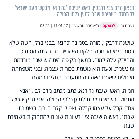
הגאון הרב צבי דרבקין, ראש ישיבת 'גרודנא' מבקש מעם ישראל
להתחזק בשמירת שבת למען כלתו החולה
למעקב
נעמה גרין
כ"א טבת התשע"ז
|
19.01.17
|
08:22
שושנה דרבקין, מורה בסמינר 'כהנא' בבני ברק, חשה שלא
בטוב בימי החנוכה. דלקת האוזניים בה חלתה הסתבכה
והחיידק עלה למוח. במשך תקופה היתה שושנה מורדמת
ומונשמת, וכעת היא נושמת בכוחות עצמה, ובני משפחתה
מייחלים שאמם האהובה תתעורר ותחלים במהרה.
חמיה, ראש ישיבת גרודנא, כתב מכתב מדם לבו. "אנא
התחזקו בשמירת שבת למען כלתי החולה. אני מבקש שכל
אחד יקבל על עצמו קבלה, ואפילו קלה ביותר, בשמירת
שבת". ראש הישיבה ציין רעיונות שונים להתחזקות בשמירת
שבת:
לא לכעוס בהכנות לערב שבת.