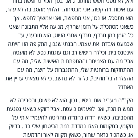
ולא, לא מפני חשש מחתונה. אני בסך הכול מחפשת בחור
עם איכות, וזה קשה, אני מבטיחה. הלחץ מהסביבה לא עוזר,
הוא מתסכל. אז נכון, אני מחפשת, ואני אמשיך לחפש. אך
כשאני מסתכלת על הזמן שחלף, מגיעה אליי התבונה שאני
כל הזמן במן מרדף, מרדף אחרי הזיווג. הוא תובעני, עד
שכמעט איבדתי את עצמי. הבנתי שנכון, התקופה הזו הייתה
אינטנסיבית, וכללה חיפוש רב וגם עוגמת נפש לא מועטה,
אבל מה עם הצמיחה וההתפתחות האישית שלי?, מה עם
ההתחזקות ברוחניות שלי, ההתגברות על היצר, מה עם
ההצלחה בלימודים?, כל זה לא נחשב, כי לא מצאתי עדיין את
האחד?
הקב"ה מעביר אותי ניסיון. נכון, הוא לא פשוט, והסביבה לא
ממש תומכת, ואני לפעמים כועסת. אבל דווקא כשאני נפגעת
מהסביבה, כשאיזו דודה נחמדה מחליטה להעמיד אותי על
מקומי, במקומות האלו נמדדת רמת הביטחון שלי בד'. בדיוק
אז, כשהכול נראה שחור, כשאין תקווה לאור והדמעות