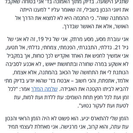
שתגיע הישועה. בדיוק מתוך האמונה בד' אני בטוחה שאקבל
את זיווגי הנכון בשבילי, זה שאומר עליו " למענו הייתה
ההמתנה שווה". כי החכמה היא לא למצוא את הדרך אל
האושר, אלא את האושר שבדרך.
אני עוברת מסע, מסע מרתק. אני של גיל 19, זה לא אני של
גיל 21. גדלתי, התבגרתי, הפנמתי, צמחתי, גדלתי, אל תטעו,
אני אמשיך לחפש את האחד ואקדיש לכך כוחות, אך במקביל
לא אשקע במרה שחורה ובתחושות ייאוש , לא אכנע לסביבה
הנותנת לי את התחושה של הכאב בהמתנה, אלא אצמח,
אלמד, אתפתח, והכי חשוב – אבטח בד' שהוא יודע בדיוק מתי
להביא לביתו הקטנה את האבידה.
שלמה המלך
אמר: "לכל
זמן ועת לכל חפץ תחת השמים: עת ללדת ועת למות, עת
לטעת ועת לעקור נטוע".
הזמן שלי להתארס יגיע. הוא פשוט לא היה הזמן הראוי והנכון
עת עתה, והוא קרוב, אני מרגישה. אני מאחלת לעצמי תמיד