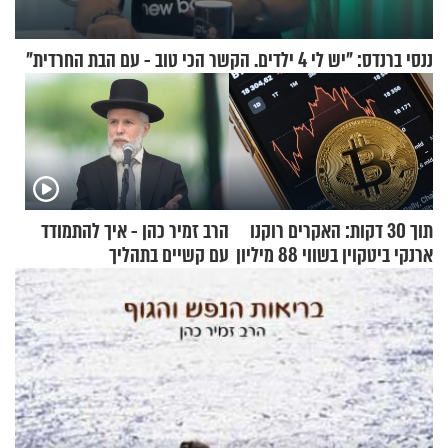
ננסי ברנדס: "יש לי 4 ילדים. הקשר הכי טוב - עם הבת החרדית"
תוך 30 דקות: האקרים רוקנו
הרב זמיר כהן - איך להתמודד
ארנקי ביטקוין בשווי 88 מיליון
עם קשיים בתהליך
דולר
ההתחזקות?