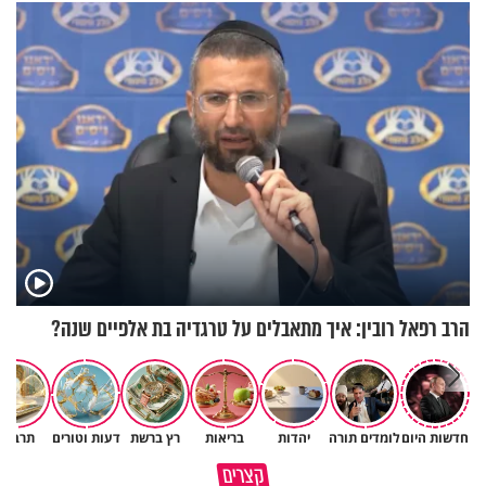
נשמתו לבורא"
הרב רפאל רובין: איך מתאבלים על טרגדיה בת אלפיים שנה?
חדשות היום
לומדים תורה
יהדות
בריאות
רץ ברשת
דעות וטורים
תרבות
גם ׳הרע׳ זה הרחמים של בורא
קצרים
מדוע האמונה נמשלה למלח?
עולם