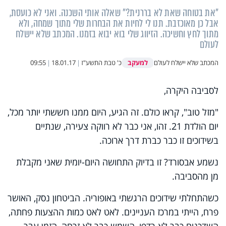
"את בטוחה שאת לא בררנית?" שאלה אותי השכנה. ואני לא כועסת,
אבל כן מאוכזבת. תנו לי לחיות את הבחרות שלי מתוך שמחה, ולא
מתוך לחץ וחשיכה. הזיווג שלי בוא יבוא בזמנו. המכתב שלא יישלח
לעולם
למעקב
המכתב שלא יישלח לעולם
כ' טבת התשע"ז
|
18.01.17
|
09:55
לסביבה היקרה,
"מזל טוב", קראו כולם. זה הגיע, היום ממנו חששתי יותר מכל,
יום הולדת 21. זהו, אני כבר לא רווקה צעירה, שנתיים
בשידוכים זו כבר כברת דרך ארוכה.
נשמע אבסורד? זו בדיוק התחושה היום-יומית שאני מקבלת
מן מהסביבה.
כשהתחלתי שידוכים הרגשתי באופוריה. הביטחון נסק, האושר
פרח, הייתי במרכז העניינים. לאט לאט כמות ההצעות פחתה,
השדכנים כבר לא רדפו, השמש כבר לא זרחה, הזמן עבר,