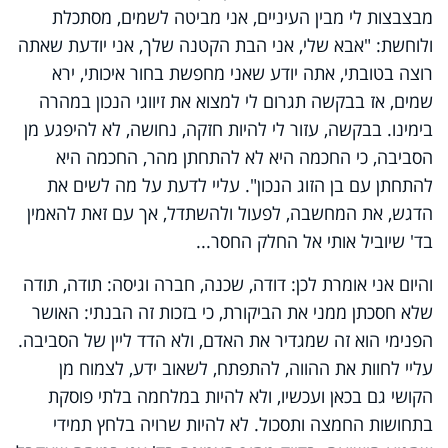
מבצבצות לי מבין העיניים, אני מביטה לשמים, מסתכלת
ולוחשת: "אבא שלי, אני הבת הקטנה שלך, אני יודעת שאתה
רוצה בטובתי, אתה יודע שאני מחפשת בחור איכותי, ירא
שמים, אז בבקשה תגרום לי למצוא את זיווגי הנכון במהרה
בימינו. בבקשה, עזור לי להיות חזקה, נחושה, לא להיפגע מן
הסביבה, כי החכמה היא לא להתחתן מהר, החכמה היא
להתחתן עם בן הזוג הנכון". עליי לדעת על מה לשים את
הדגש, את המחשבה, לפעול ולהשתדל, אך עם זאת להאמין
בד' שיוביל אותי אל החלק החסר...
והיום אני אומרת לכן: דודה, שכנה, חברה וגיסה: תודה, תודה
שלא חסכתן ממני את הביקורת, כי בזכות זה הבנתי: האושר
הפנימי הוא זה שמגדיר את האדם, ולא הדד ליין של הסביבה.
עליי לחוות את ההווה, להתפתח, לשאוב ידע, לצמוח מן
הקושי גם בכאן ועכשיו, ולא להיות במלחמה בלתי פוסקת
בתחושות החמצה ותסכול. לא להיות שרויה בלחץ תמידי