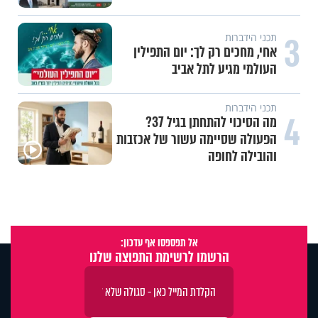
3
תכני הידברות
אחי, מחכים רק לך: יום התפילין
העולמי מגיע לתל אביב
תכני הידברות
4
מה הסיכוי להתחתן בגיל 37?
הפעולה שסיימה עשור של אכזבות
והובילה לחופה
אל תפספסו אף עדכון:
הרשמו לרשימת התפוצה שלנו