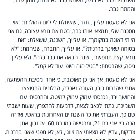
והמתח גבר.
אני לא כועסת עלייך, דודה, שאיחלת לי ליום ההולדת: "אוי
מסכנה שלי, תמצאי אותו כבר, בטח את נורא עצובה, גם אני
הייתי דאוגה במקומך". או עלייך, השכנה, ששאלת: "את
בטוחה שאינך בררנית?". או עלייך, החברה, שניחמת: "לא
נורא, קצת תתפשרי, ושנה הבאה את כבר כלה". ולא עלייך,
גיסה, שהבטחת: "בגיל הזה היופי עוד לא קמל".
אני לא כועסת, אך אני כן מאוכזבת, כי אחרי מסיבת ההפתעה,
אחרי שהנרות כובו, העוגה נאכלה, הבלונים התפוצצו
והחושך ירד, נכנסתי עמוק עמוק למיטה, והתכסיתי עם
השמיכה. נתתי לכאב לצאת, לדמעות להתפרץ, שעות ישבתי
שם כך, העברתי את כל השנתיים האחרונות בראשי, ואז זה
הכה בי: אני בת 21, ומרגישה כמו בת 60. אז נכון, אתן
צודקות, עדיין לא מצאתי את זיווגי, לא, לא מפני שאני בררנית,