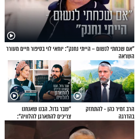
"אם שכחתי לנשום – הייתי נחנק": יוחאי לוי בסיפור חיים מעורר
השראה
הרב זמיר כהן - להתחזק
"שבר גדול. הבנו שאנחנו
בהדרגה
צריכים להתארגן להלוויה":
זוגיות במבחן, הפעם עם מרים
וגד דנינו