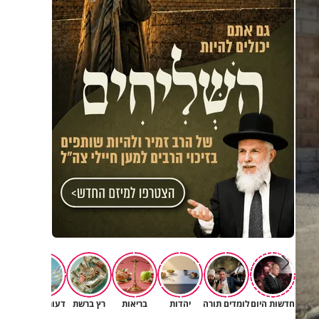
חדשות היום
לומדים תורה
יהדות
בריאות
רץ ברשת
דעות וטורים
תרב