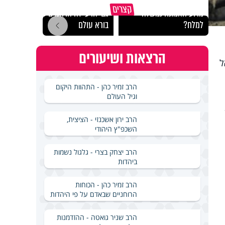
קצרים
מדוע האמונה נמשלה
גם ׳הרע׳ זה הרחמים של
האם מ
למלח?
בורא עולם
בשבת
הרצאות ושיעורים
ל
הרב זמיר כהן - התהוות היקום
וגיל העולם
הרב ירון אשכנזי - הציצית,
השכפ"ץ היהודי
הרב יצחק בצרי - גלגול נשמות
ביהדות
הרב זמיר כהן - הכוחות
הרוחניים שבאדם על פי היהדות
הרב שניר גואטה - ההזדמנות