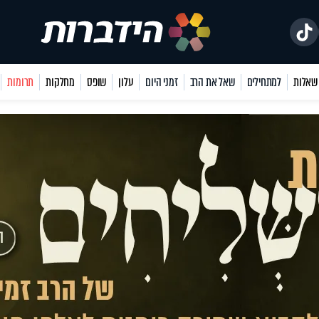
למתחילים
שאל את הרב
זמני היום
עלון
שופס
מחלקות
תרומות