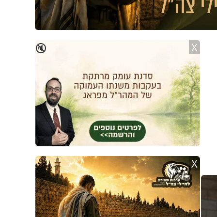
X
🔇
X