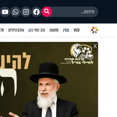
VOD
מגזין
חדשות
הרב זמיר כהן
עולם הילדים
70 שאלות
X