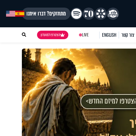
מתחזקים? דברו איתנו
צור קשר
ENGLISH
LIVE
הצטרפו למועדון