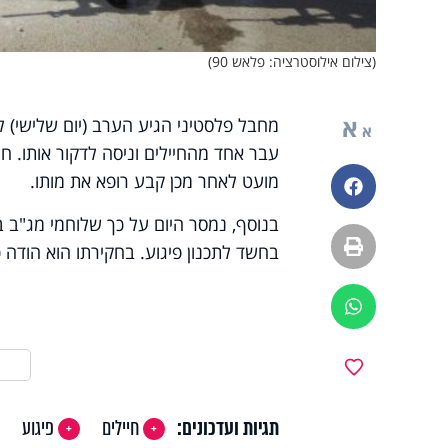
(צילום אילוסטרציה: פלאש 90)
א
מחבל פלסטיני הגיע הערב (יום שלישי) ל
א
עבר אחד מהחיילים וניסה לדקור אותו. חי
מועט לאחר מכן קבע רופא את מותו.
פייסבוק
בנוסף, נמסר היום על כך שלוחמי מג"ב ב
הדפסה
בחשד לתכנון פיגוע. בחקירתו הוא הודה כי
ווטסאפ
מועדפים
תגיות ועדכונים:
חיילים
פיגוע