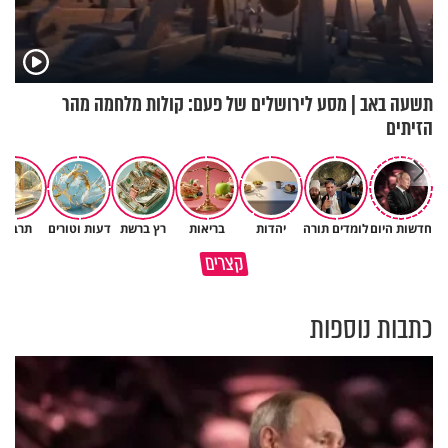
תשעה באב | מסע לירושלים של פעם: קולות מלחמה מהר
הזיתים
חדשות היום
לומדים תורה
יהדות
בריאות
רץ ברשת
דעות וטורים
תרבות
גם ׳הרע׳ זה הרחמים של בורא
קצרים
מדוע האמונה נמשלה למלח?
עולם
כתבות נוספות