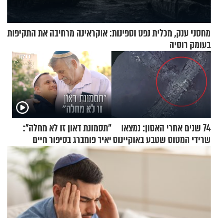
מחסני ענק, מכלית נפט וספינות: אוקראינה מרחיבה את התקיפות
בעומק רוסיה
74 שנים אחרי האסון: נמצאו
"תסמונת דאון זו לא מחלה":
שרידי המטוס שטבע באוקיינוס
יאיר פומברג בסיפור חיים
עם עשרות נוסעים
מעורר השראה