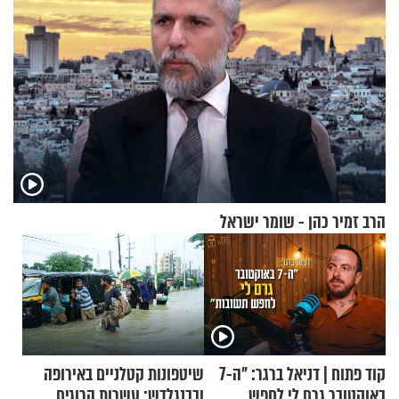
הרב זמיר כהן - שומר ישראל
קוד פתוח | דניאל ברגר: "ה-7
שיטפונות קטלניים באירופה
באוקטובר גרם לי לחפש
ובבנגלדש: עשרות הרוגים