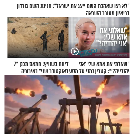
"לא רצו שאהבת השם ייצג את ישראל": חנינת השם גורדון
בריאיון מעורר השראה
"שאלתי את אמא שלי 'אני
דיווח בשוויץ: חמאס תכנן "7
יהודייה?'": קטרין נמני על מסע
באוקטובר שני" באירופה
ההתחזקות המרגש