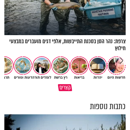
צרפת: נהר הסן בסכנת התייבשות, אלפי דגים מועברים במבצעי
חילוץ
חדשות היום
יהדות
בריאות
רץ ברשת
לומדים תורה
דעות וטורים
תרבות
גם ׳הרע׳ זה הרחמים של בורא
קצרים
מדוע האמונה נמשלה למלח?
עולם
כתבות נוספות