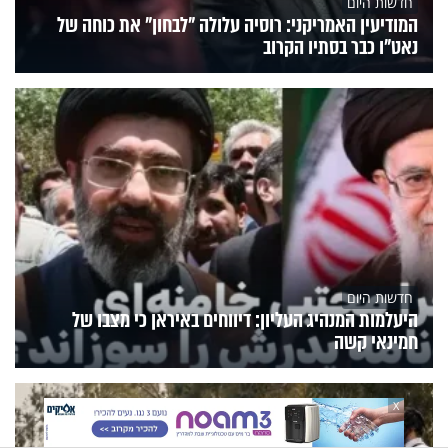
חדשות היום
המודיעין האמריקני: רוסיה עלולה "לבחון" את כוחה של
נאט"ו כבר בסתיו הקרוב
חדשות היום
היעלמות המנהיג העליון: דיווחים באיראן כי מצבו של
חמינאי קשה
X