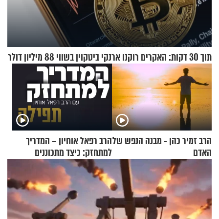
תוך 30 דקות: האקרים רוקנו ארנקי ביטקוין בשווי 88 מיליון דולר
הרב זמיר כהן - מבנה הנפש של
הרב רפאל אוחיון – המדריך
האדם
למתחזק: כיצד מתכוננים
לתפילה?