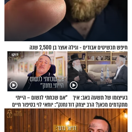
חיפש תכשיטים אבודים - וגילה אוצר בן 2,500 שנה
בעיצומו של תשעה באב: איך
"אם שכחתי לנשום – הייתי
מתקדמים מכאן? הרב יצחק דוד
נחנק": יוחאי לוי בסיפור חיים
גרוסמן בשיחה מיוחדת
מעורר השראה