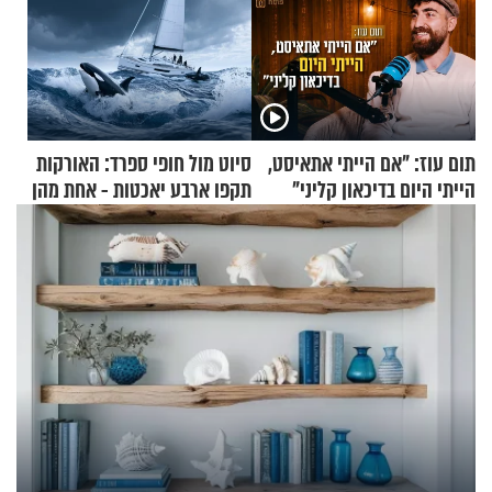
תום עוז: "אם הייתי אתאיסט,
סיוט מול חופי ספרד: האורקות
הייתי היום בדיכאון קליני"
תקפו ארבע יאכטות - אחת מהן
טבעה