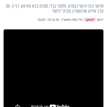
שיעור הדף היומי בגמרא, תלמוד בבלי, מסכת בבא מציעא, דף פ, עם
הרב אליהו אורנשטיין. מבית "דרשו"
למעקב
דרשו
ט"ו כסלו התשע"ז
|
15.12.16
|
10:29