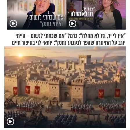
"אין לי יד, וזו לא מחלה": כרמל
"אם שכחתי לנשום – הייתי
יוגב על החיסרון שהפך לגעגוע
נחנק": יוחאי לוי בסיפור חיים
מעורר השראה