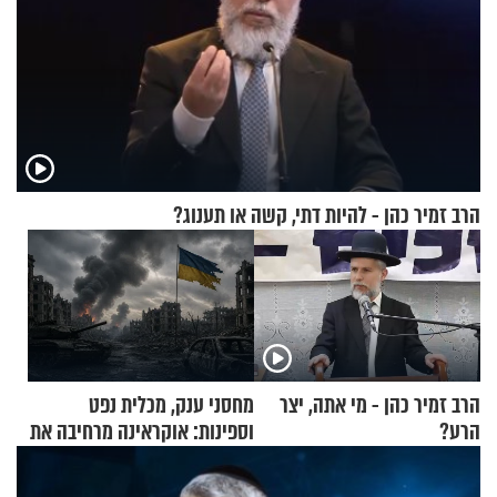
הרב זמיר כהן - להיות דתי, קשה או תענוג?
הרב זמיר כהן - מי אתה, יצר
מחסני ענק, מכלית נפט
הרע?
וספינות: אוקראינה מרחיבה את
התקיפות בעומק רוסיה