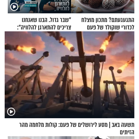
התגעגעתם? מתכון מוצלח
"שבר גדול. הבנו שאנחנו
לכדורי שוקולד של פעם
צריכים להתארגן להלוויה":
זוגיות במבחן, הפעם עם מרים
וגד דנינו
תשעה באב | מסע לירושלים של פעם: קולות מלחמה מהר
הזיתים