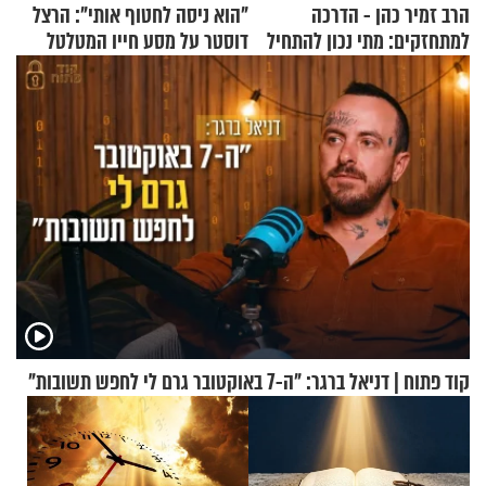
הרב זמיר כהן - הדרכה
"הוא ניסה לחטוף אותי": הרצל
למתחזקים: מתי נכון להתחיל
דוסטר על מסע חייו המטלטל
עם לבישת הציצית?
קוד פתוח | דניאל ברגר: "ה-7 באוקטובר גרם לי לחפש תשובות"