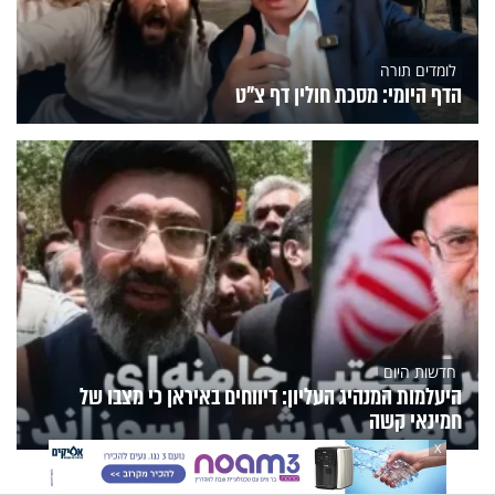
לומדים תורה
הדף היומי: מסכת חולין דף צ"ט
חדשות היום
היעלמות המנהיג העליון: דיווחים באיראן כי מצבו של
חמינאי קשה
X
הנצפים
פעילות הידברות
תוכניות הערוץ