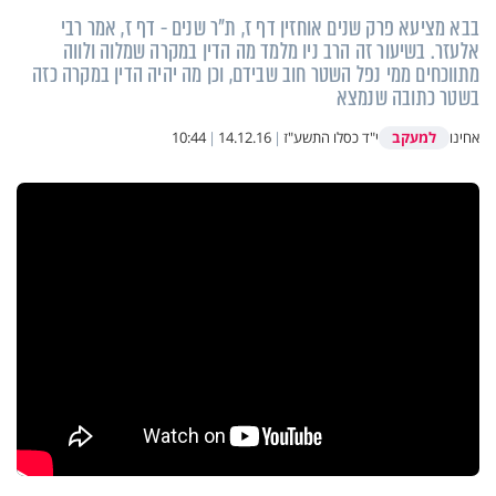
בבא מציעא פרק שנים אוחזין דף ז, ת"ר שנים - דף ז, אמר רבי
אלעזר. בשיעור זה הרב ניו מלמד מה הדין במקרה שמלוה ולווה
מתווכחים ממי נפל השטר חוב שבידם, וכן מה יהיה הדין במקרה כזה
בשטר כתובה שנמצא
למעקב
אחינו
י"ד כסלו התשע"ז
|
14.12.16
|
10:44