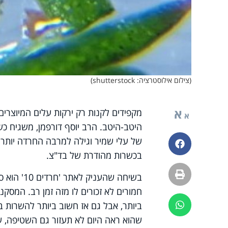
(צילום אילוסטרציה: shutterstock)
א
מקפידים לקנות רק ירקות עלים המיוצרים
א
היטב-היטב. הרב יוסף דורפמן, משגיח כש
פייסבוק
בכשרות מהודרת של בד"צ.
הדפסה
בשיחה שהע
חמורים לא זכורים לו מזה זמן רב. המסקנ
ביותר, אבל גם אז חשוב ביותר להשרות ב
ווטסאפ
שהוא ראה היום לא תעזור גם השטיפה, שכ