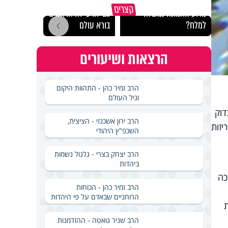
קצרים
מדוע האמונה נמשלה
גם ׳הרע׳ זה הרחמים של
האם מ
למלח?
בורא עולם
בשבת
הרצאות ושיעורים
הרב זמיר כהן - התהוות היקום
וגיל העולם
דוק
הרב ירון אשכנזי - הציצית,
יזות
השכפ"ץ היהודי
הרב יצחק בצרי - גלגול נשמות
ביהדות
 כה
הרב זמיר כהן - הכוחות
הרוחניים שבאדם על פי היהדות
הרב שניר גואטה - ההזדמנות