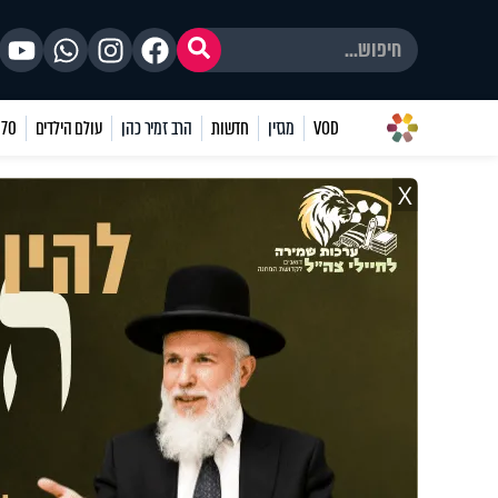
VOD
מגזין
חדשות
הרב זמיר כהן
עולם הילדים
70 שאלות
X