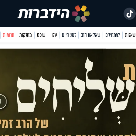
למתחילים
שאל את הרב
זמני היום
עלון
שופס
מחלקות
תרומות