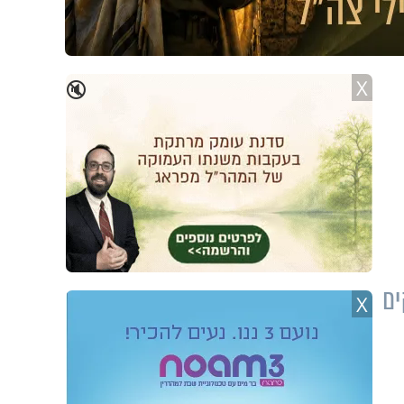
X
🔇
 נחרד לגלות יותר מ-100 חרקים
X