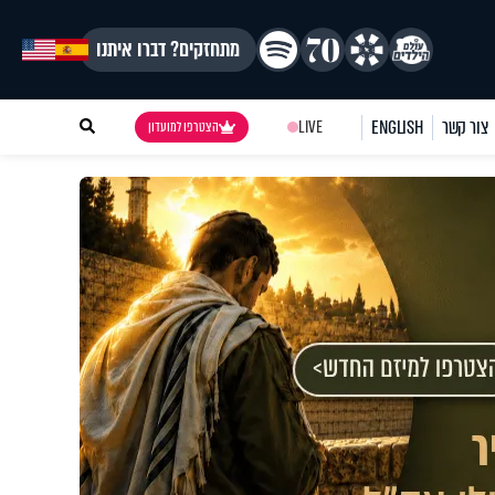
מתחזקים? דברו איתנו
צור קשר
ENGLISH
LIVE
הצטרפו למועדון