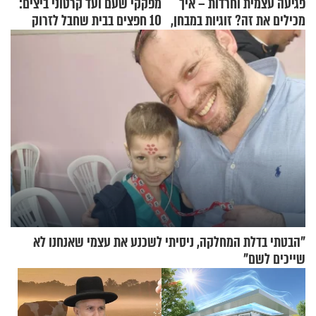
פגיעה עצמית וחרדות – איך
מפקקי שעם ועד קרטוני ביצים:
מכילים את זה? זוגיות במבחן,
10 חפצים בבית שחבל לזרוק
הפעם עם יהודית ואלתר כהן
לפח
"הבטתי בדלת המחלקה, ניסיתי לשכנע את עצמי שאנחנו לא
שייכים לשם"