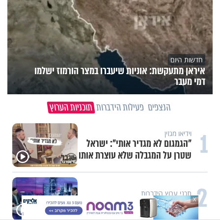
חדשות היום
איראן מתעקשת: אוניות שיעברו במצר הורמוז ישלמו
דמי מעבר
הנצפים
פעילות הידברות
תוכניות הערוץ
1
וידיאו מגזין
"הגמגום לא מגדיר אותי": ישראל
שטרן על המגבלה שלא עוצרת אותו
2
תכני ערוץ הידברות
X
חלום אדיר: מקבץ סגולות