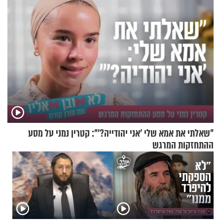
"שאלתי את אמא שלי 'אני יהודייה?'": קטרין נמני על מסע
ההתחזקות המרגש