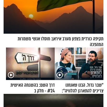
תקיפה כורדית בצפון מערב איראן: חוסלו אנשי משמרות
המהפכה
"שבר גדול. הבנו שאנחנו
דרך השם: בהשגחה האישית
צריכים להתארגן להלוויה":
#24 - חלק ב
זוגיות במבחן, הפעם עם מרים
וגד דנינו