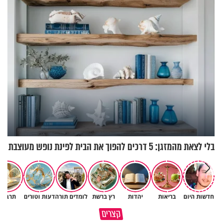
בלי לצאת מהמזגן: 5 דרכים להפוך את הבית לפינת נופש מעוצבת
חדשות היום
בריאות
יהדות
רץ ברשת
לומדים תורה
דעות וטורים
תרבות
פותחים פתח קטן - ומקבלים עול
קצרים
תשתמש באהבה של השם לטובתך
עצום