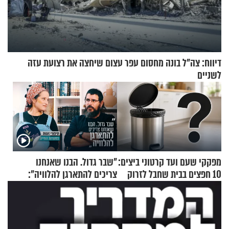
דיווח: צה"ל בונה מחסום עפר עצום שיחצה את רצועת עזה
לשניים
מפקקי שעם ועד קרטוני ביצים:
"שבר גדול. הבנו שאנחנו
10 חפצים בבית שחבל לזרוק
צריכים להתארגן להלוויה":
לפח
זוגיות במבחן, הפעם עם מרים
וגד דנינו