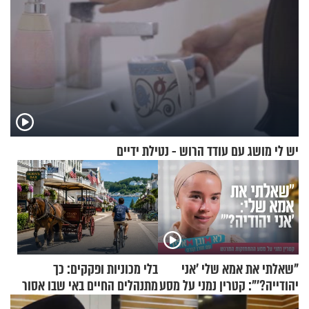
יש לי מושג עם עודד הרוש - נטילת ידיים
"שאלתי את אמא שלי 'אני
בלי מכוניות ופקקים: כך
יהודייה?'": קטרין נמני על מסע
מתנהלים החיים באי שבו אסור
ההתחזקות המרגש
לנהוג כבר יותר מ-120 שנה