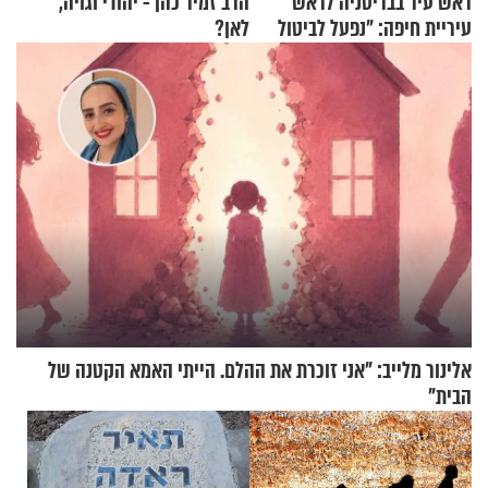
ראש עיר בבריטניה לראש
הרב זמיר כהן - יהודי וגויה,
עיריית חיפה: ״נפעל לביטול
לאן?
ברית הערים התאומות״
אלינור מלייב: "אני זוכרת את ההלם. הייתי האמא הקטנה של
הבית"