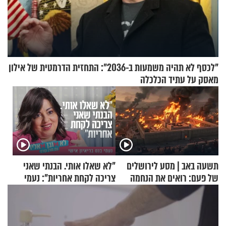
"לכסף לא תהיה משמעות ב-2036": התחזית הדרמטית של אילון
מאסק על עתיד הכלכלה
תשעה באב | מסע לירושלים
"לא שאלו אותי. הבנתי שאני
של פעם: רואים את הנחמה
צריכה לקחת אחריות": נעמי
בנט בריאיון אישי