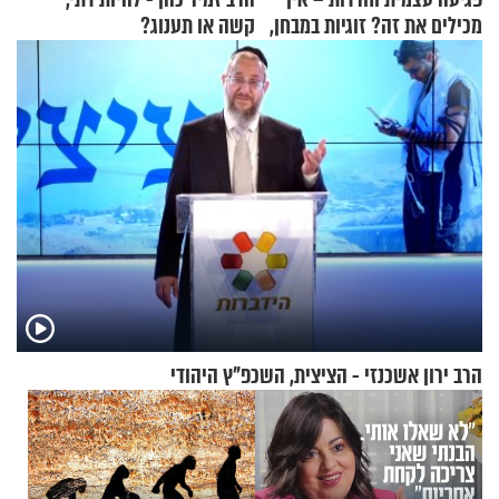
מכילים את זה? זוגיות במבחן,
קשה או תענוג?
הפעם עם יהודית ואלתר כהן
הרב ירון אשכנזי - הציצית, השכפ"ץ היהודי