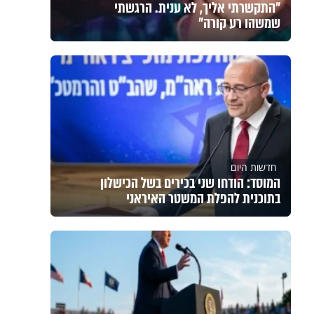
"התקשרתי אליך, לא ענית. הרגשתי
שמשהו רע קורה"
חדשות היום
המוסד: הודחו שני בכירים בשל הכישלון
בתוכנית להפלת המשטר האיראני