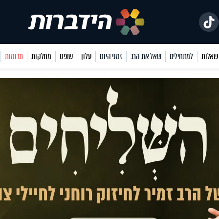
למתחילים
שאל את הרב
זמני היום
עלון
שופס
מחלקות
תרומות