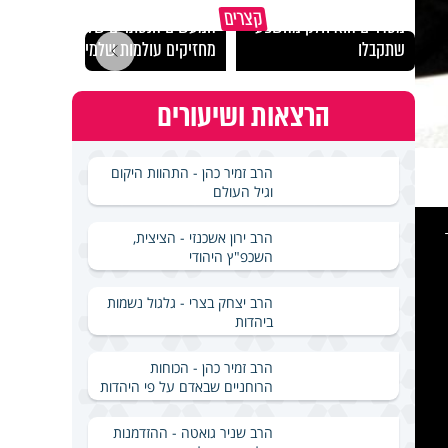
גם השולחן שבת שאתם
קצרים
מסדרים הוא חלק מהשפע
המעשים הנסתרים שלנו
האם מ
שתקבלו
מחזיקים עולמות שלמים
בשבת
הרצאות ושיעורים
הרב זמיר כהן - התהוות היקום
וגיל העולם
This
is
a
הרב ירון אשכנזי - הציצית,
modal
windo
השכפ"ץ היהודי
הרב יצחק בצרי - גלגול נשמות
ביהדות
הרב זמיר כהן - הכוחות
הרוחניים שבאדם על פי היהדות
הרב שניר גואטה - ההזדמנות