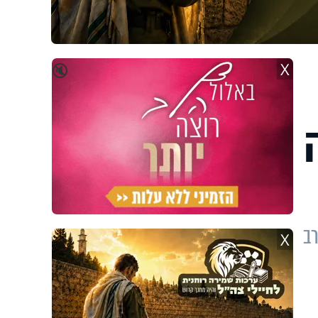
X
🔇
ב
X