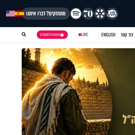
מתחזקים? דברו איתנו
צור קשר
ENGLISH
LIVE
הצטרפו למועדון