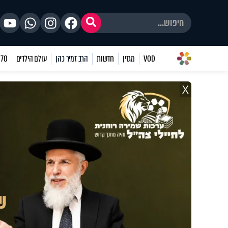
VOD
מגזין
חדשות
הרב זמיר כהן
עולם הילדים
70 שאלות
X