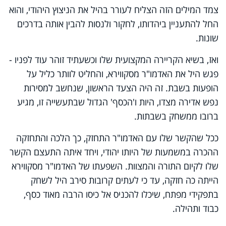
צמד המילים הזה הצליח לעורר בהיל את הניצוץ היהודי, והוא
החל להתעניין ביהדותו, לחקור ולנסות להבין אותה בדרכים
שונות.
ואז, בשיא הקריירה המקצועית שלו וכשעתיד זוהר עוד לפניו -
פגש היל את האדמו"ר מסקווירא, והחליט לוותר כליל על
הופעות בשבת. זה היה הצעד הראשון, שנחשב למסירות
נפש אדירה מצדו, היות ו'הכסף' הגדול שבתעשייה זו, מגיע
ברובו ממשחק בשבתות.
ככל שהקשר שלו עם האדמו"ר התחזק, כך הלכה והתחזקה
ההכרה במשמעות של היותו יהודי, ויחד איתה התעצם הקשר
שלו לקיום התורה והמצוות. השפעתו של האדמו"ר מסקווירא
הייתה כה חזקה, עד כי לעתים קרובות סירב היל לשחק
בתפקידי מפתח, שיכלו להכניס אל כיסו הרבה מאוד כסף,
כבוד ותהילה.