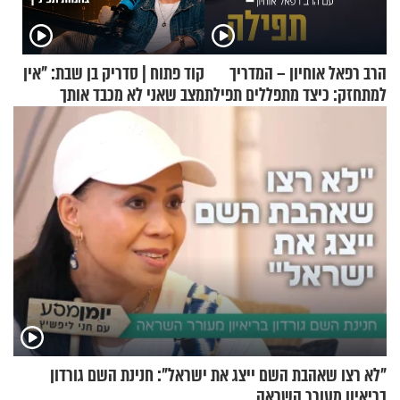
הרב רפאל אוחיון – המדריך
קוד פתוח | סדריק בן שבת: "אין
למתחזק: כיצד מתפללים תפילת
מצב שאני לא מכבד אותך
שמונה עשרה?
בבוקר בהנחת תפילין"
"לא רצו שאהבת השם ייצג את ישראל": חנינת השם גורדון
בריאיון מעורר השראה