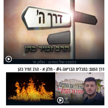
דרך השם: בתכלית הבריאה #4 - חלק א - הרב זמיר כהן