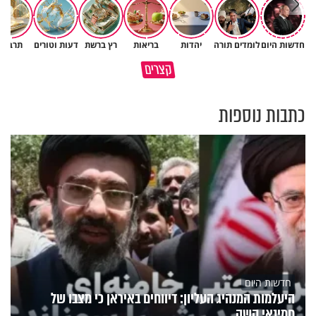
חדשות היום
לומדים תורה
יהדות
בריאות
רץ ברשת
דעות וטורים
תרבות
גם ׳הרע׳ זה הרחמים של בורא
קצרים
מדוע האמונה נמשלה למלח?
עולם
כתבות נוספות
חדשות היום
היעלמות המנהיג העליון: דיווחים באיראן כי מצבו של
חמינאי קשה