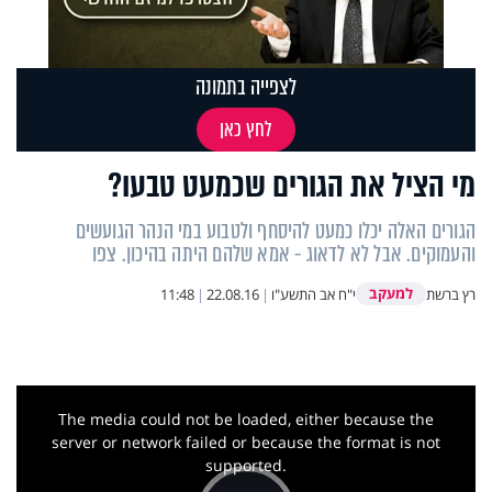
לצפייה בתמונה
לחץ כאן
מי הציל את הגורים שכמעט טבעו?
הגורים האלה יכלו כמעט להיסחף ולטבוע במי הנהר הגועשים
והעמוקים. אבל לא לדאוג - אמא שלהם היתה בהיכון. צפו
למעקב
רץ ברשת
י"ח אב התשע"ו
|
22.08.16
|
11:48
This
is
a
The media could not be loaded, either because the
modal
window.
server or network failed or because the format is not
supported.