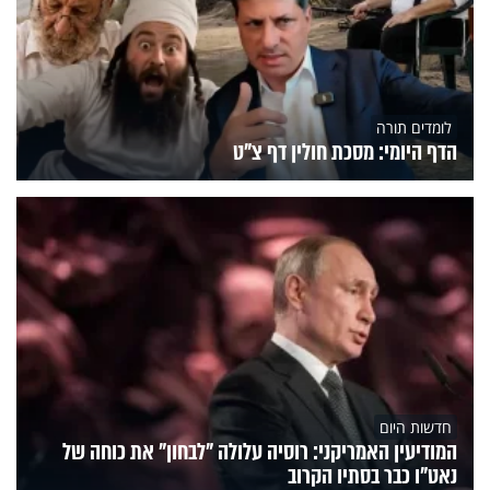
לומדים תורה
הדף היומי: מסכת חולין דף צ"ט
חדשות היום
המודיעין האמריקני: רוסיה עלולה "לבחון" את כוחה של
נאט"ו כבר בסתיו הקרוב