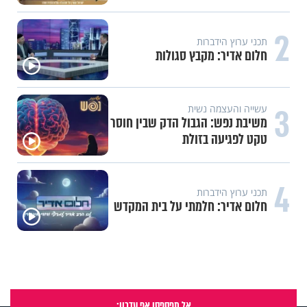
2
תכני ערוץ הידברות
חלום אדיר: מקבץ סגולות
3
עשייה והעצמה נשית
משיבת נפש: הגבול הדק שבין חוסר
טקט לפגיעה בזולת
4
תכני ערוץ הידברות
חלום אדיר: חלמתי על בית המקדש
אל תפספסו אף עדכון: