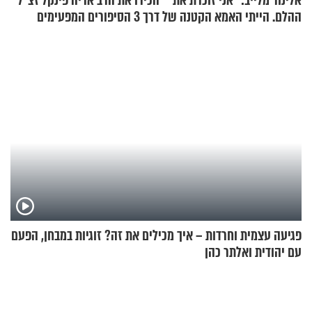
אלינור מלייב: "אני זוכרת את
הכירו את הרב אריה פינקל זצ"ל
ההלם. הייתי האמא הקטנה של
דרך 3 הסיפורים המפעימים
הבית"
האלה
פגיעה עצמית וחרדות – איך מכילים את זה? זוגיות במבחן, הפעם
עם יהודית ואלתר כהן