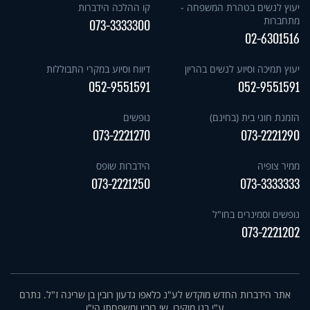
יעוץ לנשים בטהרת המשפחה -
קו ההלכה הידברות
מתחברות
073-3333300
02-6301516
יעוץ תמיכה וסיוע לנשים בהריון
דיווח וסיוע במקרי התבוללות
052-9551591
052-9551591
הזמנת חוגי בית (בחינם)
נופשים
073-2221270
073-2221290
ממיר צופיה
הידברות שופס
073-2221250
073-3333333
נופשים וסמינרים בחו"ל
073-2221202
אתר הידברות החדש מוקדש לע"נ כלאפו גדעון רובין בן שרינה ז"ל. נתרם
ע"י בנו מוקירו, שי רובין ומשפחתו הי"ו