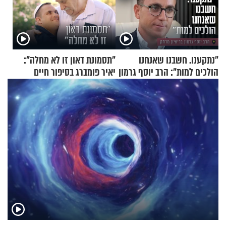
"נתקענו. חשבנו שאנחנו
"תסמונת דאון זו לא מחלה":
הולכים למות": הרב יוסף גרמון
יאיר פומברג בסיפור חיים
בריאיון מרתק
מעורר השראה