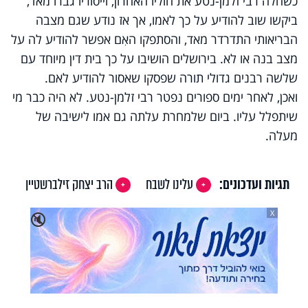
כשחלה רבי זלמן-נטע את חוליו האחרון, וייסוריו גברו מאד,
ביקשו שוב להודיע על כך לאמו, אך אז נודע שגם מצבה
הבריאותי התדרדר מאד, והסתפקו האִם אפשר להודיע לה על
מצב בנה או לא. בירושלים הושיבו על כך בית דין מיוחד עם
שלשה רבנים גדולי תורה שפסקו שאסור להודיע לאם.
ואכן, לאחר ימים ספורים נפטר רבי זלמן-נטע. לא היה כבר מי
שיתפלל עליו. ביום שלמחרת עלתה גם אמו לישיבה של
מעלה.
תגיות ועדכונים:
עלינו לשבח
הרב יצחק זילברשטיין
X
🔇