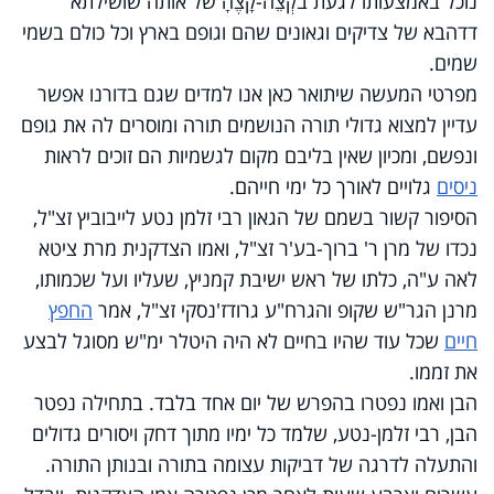
נוכל באמצעותו לגעת בקְצֵה-קָצֶהָ של אותה שושילתא
דדהבא של צדיקים וגאונים שהם וגופם בארץ וכל כולם בשמי
שמים.
מפרטי המעשה שיתואר כאן אנו למדים שגם בדורנו אפשר
עדיין למצוא גדולי תורה הנושמים תורה ומוסרים לה את גופם
ונפשם, ומכיון שאין בליבם מקום לגשמיות הם זוכים לראות
ניסים
גלויים לאורך כל ימי חייהם.
הסיפור קשור בשמם של הגאון רבי זלמן נטע לייבוביץ זצ"ל,
נכדו של מרן ר' ברוך-בע'ר זצ"ל, ואמו הצדקנית מרת ציטא
לאה ע"ה, כלתו של ראש ישיבת קמניץ, שעליו ועל שכמותו,
מרנן הגר"ש שקופ והגרח"ע גרודז'נסקי זצ"ל, אמר
החפץ
חיים
שכל עוד שהיו בחיים לא היה היטלר ימ"ש מסוגל לבצע
את זממו.
הבן ואמו נפטרו בהפרש של יום אחד בלבד. בתחילה נפטר
הבן, רבי זלמן-נטע, שלמד כל ימיו מתוך דחק ויסורים גדולים
והתעלה לדרגה של דביקות עצומה בתורה ובנותן התורה.