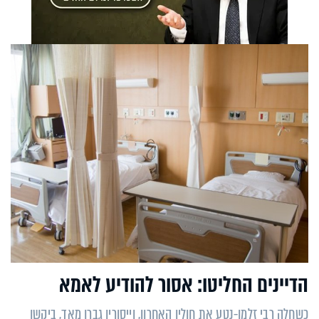
הדיינים החליטו: אסור להודיע לאמא
כשחלה רבי זלמן-נטע את חוליו האחרון, וייסוריו גברו מאד, ביקשו