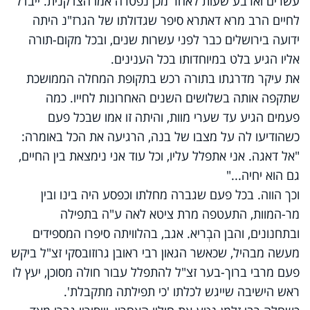
עשרים וארבע שעות לאחר מכן נפטרה אמו הצדקנית. ייבדל
לחיים הרב מרא דאתרא סיפר שגדולתו של הגרז"נ היתה
ידועה בירושלים כבר לפני עשרות שנים, ובכל מקום-תורה
אליו הגיע בלט במיוחדותו בכל הענינים.
את עיקר מדרגתו בתורה רכש בתקופת המחלה הממושכת
שתקפה אותה בשלושים השנים האחרונות לחייו. כמה
פעמים הגיע עד שערי מוות, והיתה זו אמו שבכל פעם
כשהודיעו לה על מצבו של בנה, הרגיעה את הכל באומרה:
"אל דאגה. אני אתפלל עליו, וכל עוד אני נימצאת בין החיים,
גם הוא יחיה..."
וכך הווה. בכל פעם שגברה מחלתו וכפסע היה בינו ובין
מר-המוות, התעטפה מרת ציטא לאה ע"ה בתפילה
ובתחנונים, והבן הבְריא. אגב, בהלוויתה סיפרו המספידים
מעשה מבהיל, שכאשר הגאון רבי ראובן גרוזובסקי זצ"ל ביקש
פעם מרבי ברוך-בער זצ"ל להתפלל עבור חולה מסוכן, יעץ לו
ראש הישיבה שייגש לכלתו 'כי תפילתה מתקבלת'.