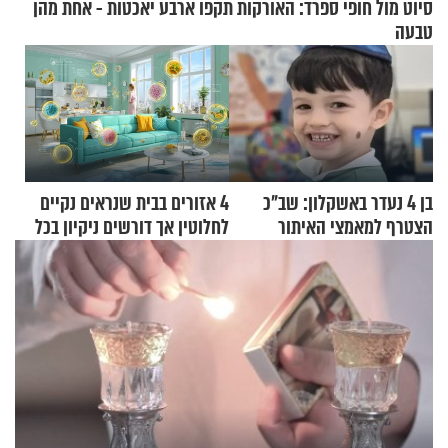
סיוט מול חופי ספרד: האורקות תקפו ארבע יאכטות - אחת מהן
טבעה
בן 4 נעדר באשקלון: שב"כ
4 אזורים בבית שנראים נקיים
הצטרף למאמצי האיתור
לחלוטין אך דורשים ניקיון בכל
סוף שבוע