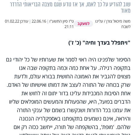
שוב להודיע על כך לאמו, אך אז נודע שגם מצבה הבריאותי הדרדר
מאוד
משה מיכאל צורן / עלינו
ט"ז סיון התשע"ו
|
22.06.16
|
עודכן
01.02.22
למעקב
לשבח
21:11
"ויתפלל בעדך וחיה" (כ' ז')
הסיפור שלפנינו היה ראוי לסמר את שערותיו של כל יהודי גם
בתקופה רגילה. על אחת כמה וכמה בתקופה שבה אנו
מצווים להגביר את האמונה החושית בבורא עולם, ולדעת
שרק בכוחה של התורה לעצב את דמותו ואישיותו של האדם.
אחת הסיבות המכבידות עלינו בדור יתום זה לחוש את
הדברים בפועל, היא, שהפעולות והמעשים המופלאים שליוו
את עמנו בכל הדורות ושנקשרו בשמם של ענקי התורה
והיראה, אינם נשמעים בתקופתנו באספקלריה הנכונה
שלהם. 'מופת', בהשקפתה של תורה, ייחשב ככזה רק אם