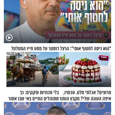
"הוא ניסה לחטוף אותי": הרצל דוסטר על מסע חייו המטלטל
מרוצים? אכלתי סלט. עכשיו,
בלי מכוניות ופקקים: כך
איפה העוגה שלי? מקבץ הומור
מתנהלים החיים באי שבו אסור
כייפי מספר 1
לנהוג כבר יותר מ-120 שנה